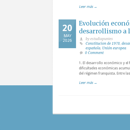
Leer más →
Evolución económ
20
desarrollismo a 
MAY
by estudiapuntes
2026
Constitucion de 1978
,
desa
española
,
Unión europea
0 Comment
1. El desarrollo económico y el f
dificultades económicas acumul
del régimen franquista. Entre l
Leer más →