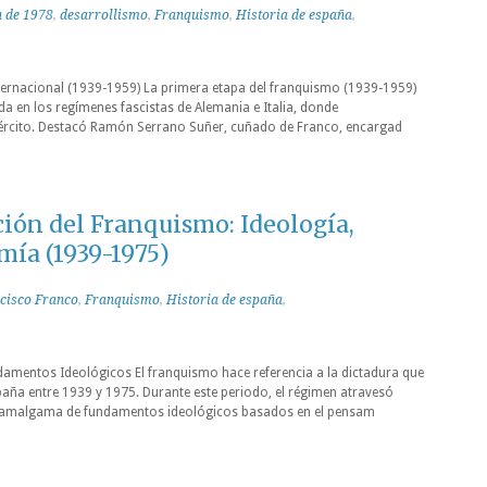
n de 1978
,
desarrollismo
,
Franquismo
,
Historia de españa
,
nternacional (1939-1959) La primera etapa del franquismo (1939-1959)
ada en los regímenes fascistas de Alemania e Italia, donde
jército. Destacó Ramón Serrano Suñer, cuñado de Franco, encargad
ción del Franquismo: Ideología,
mía (1939-1975)
cisco Franco
,
Franquismo
,
Historia de españa
,
damentos Ideológicos El franquismo hace referencia a la dictadura que
aña entre 1939 y 1975. Durante este periodo, el régimen atravesó
na amalgama de fundamentos ideológicos basados en el pensam