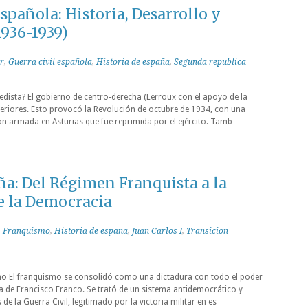
Española: Historia, Desarrollo y
936-1939)
r
,
Guerra civil española
,
Historia de españa
,
Segunda republica
cedista? El gobierno de centro-derecha (Lerroux con el apoyo de la
eriores. Esto provocó la Revolución de octubre de 1934, con una
ón armada en Asturias que fue reprimida por el ejército. Tamb
ña: Del Régimen Franquista a la
e la Democracia
,
Franquismo
,
Historia de españa
,
Juan Carlos I
,
Transicion
mo El franquismo se consolidó como una dictadura con todo el poder
ra de Francisco Franco. Se trató de un sistema antidemocrático y
de la Guerra Civil, legitimado por la victoria militar en es