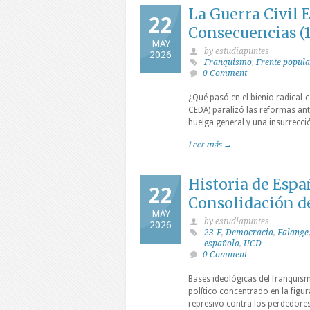
La Guerra Civil 
22
Consecuencias (1
MAY
by estudiapuntes
2026
Franquismo
,
Frente popula
0 Comment
¿Qué pasó en el bienio radical-
CEDA) paralizó las reformas ant
huelga general y una insurrecci
Leer más →
Historia de Espa
22
Consolidación d
MAY
by estudiapuntes
2026
23-F
,
Democracia
,
Falange
española
,
UCD
0 Comment
Bases ideológicas del franquis
político concentrado en la figu
represivo contra los perdedores 