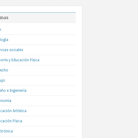
mas
e
logía
ncias sociales
orte y Educación Física
recho
ujo
eño e Ingeniería
onomía
cación Artística
cación Física
ctrónica