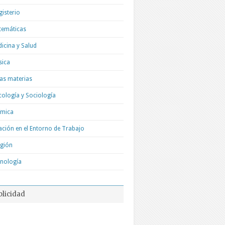
isterio
temáticas
icina y Salud
sica
as materias
cología y Sociología
ímica
ación en el Entorno de Trabajo
igión
nología
blicidad