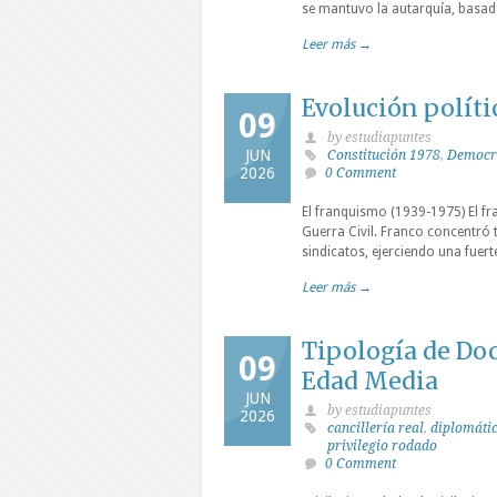
se mantuvo la autarquía, basad
Leer más →
Evolución políti
09
by estudiapuntes
JUN
Constitución 1978
,
Democr
2026
0 Comment
El franquismo (1939-1975) El fr
Guerra Civil. Franco concentró t
sindicatos, ejerciendo una fuert
Leer más →
Tipología de Doc
09
Edad Media
JUN
by estudiapuntes
2026
cancillería real
,
diplomáti
privilegio rodado
0 Comment