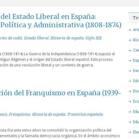
del Estado Liberal en España:
Te
olítica y Administrativa (1808-1874)
Art
rtes de cadiz
,
Estado liberal
,
Historia de españa
,
Siglo XIX
Bio
Cie
ia (1808-1814) La Guerra de la Independencia (1808-1814) supuso el
l Antiguo Régimen y el origen del Estado liberal español. Este proceso
Dep
ión de una revolución liberal y un contexto de guerra
De
Dib
ción del Franquismo en España (1939-
Dis
Ec
Edu
anco
,
Franquismo
,
Historia de españa
,
Transicion española
Edu
sta Durante estos años se consolidó la organización política del
Ele
amentales y la llamada democracia orgánica. En el ámbito económico