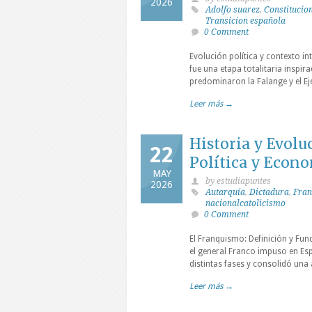
2026
Adolfo suarez
,
Constitucio
Transicion española
0 Comment
Evolución política y contexto i
fue una etapa totalitaria inspir
predominaron la Falange y el E
Leer más →
Historia y Evolu
22
Política y Econo
MAY
by estudiapuntes
2026
Autarquía
,
Dictadura
,
Fran
nacionalcatolicismo
0 Comment
El Franquismo: Definición y Fun
el general Franco impuso en Esp
distintas fases y consolidó u
Leer más →