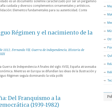
o rodado es un documento solemne caracterizado por ser un pergamino
rafía cuidada y diversos complementos ornamentales y artísticos.
Mag
alidación: Elementos fundamentales para su autenticidad. Conte
Ma
Med
tiguo Régimen y el nacimiento de la
Mú
Otr
Psi
de 1812
,
Fernando VII
,
Guerra de independencia
,
Historia de
 XIX
Qu
Rel
la Guerra de Independencia A finales del siglo XVIII, España atravesaba
conómica. Mientras en Europa se difundían las ideas de la Ilustración y
Rel
ntiguo Régimen seguía dominando la vida políti
Tec
Pu
ña: Del Franquismo a la
emocrática (1939-1982)