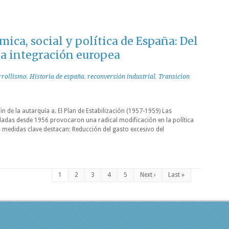
ica, social y política de España: Del
la integración europea
rrollismo
,
Historia de españa
,
reconversión industrial
,
Transicion
in de la autarquía a. El Plan de Estabilización (1957-1959) Las
adas desde 1956 provocaron una radical modificación en la política
as medidas clave destacan: Reducción del gasto excesivo del
1
2
3
4
5
Next ›
Last »