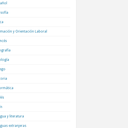
añol
osofía
ica
mación y Orientación Laboral
ncés
grafía
ología
ego
toria
ormática
lés
ín
gua y literatura
guas extranjeras