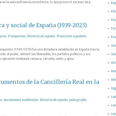
a en la autosuficiencia económica, lo que provocó escasez de p
Esp
Fil
Fís
ca y social de España (1939-2023)
For
acia
,
Franquismo
,
Historia de españa
,
Transicion española
Fra
Geo
anquismo (1939-1975) fue una dictadura establecida en España tras la
odo el poder, eliminó las libertades, los partidos políticos y los
Ge
e represión mediante censura, cárceles, exilio y ejecu
Gri
His
Inf
umentos de la Cancillería Real en la
Ing
Lat
ca
,
documentos medievales
,
Historia de españa
,
paleografía
,
Len
Len