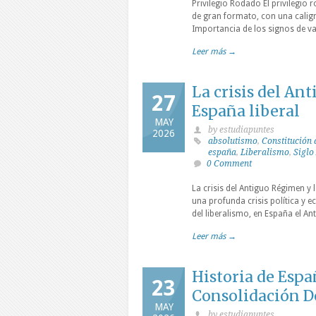
Privilegio Rodado El privilegi
de gran formato, con una calig
Importancia de los signos de v
Leer más →
La crisis del An
27
España liberal
MAY
by estudiapuntes
2026
absolutismo
,
Constitución 
españa
,
Liberalismo
,
Siglo
0 Comment
La crisis del Antiguo Régimen y 
una profunda crisis política y e
del liberalismo, en España el A
Leer más →
Historia de Espa
23
Consolidación D
MAY
by estudiapuntes