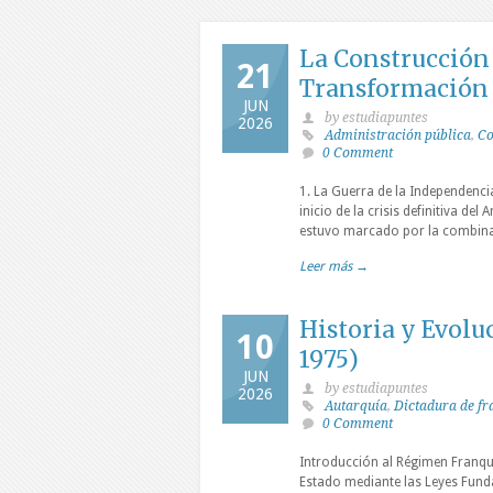
La Construcción 
21
Transformación P
JUN
by estudiapuntes
2026
Administración pública
,
Co
0 Comment
1. La Guerra de la Independenc
inicio de la crisis definitiva de
estuvo marcado por la combinac
Leer más →
Historia y Evolu
10
1975)
JUN
by estudiapuntes
2026
Autarquía
,
Dictadura de fr
0 Comment
Introducción al Régimen Franqui
Estado mediante las Leyes Fund