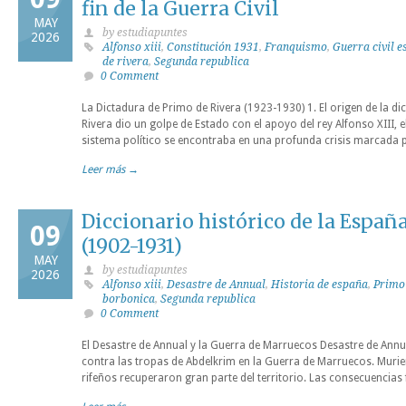
fin de la Guerra Civil
MAY
by estudiapuntes
2026
Alfonso xiii
,
Constitución 1931
,
Franquismo
,
Guerra civil 
de rivera
,
Segunda republica
0 Comment
La Dictadura de Primo de Rivera (1923-1930) 1. El origen de la di
Rivera dio un golpe de Estado con el apoyo del rey Alfonso XIII, el 
sistema político se encontraba en una profunda crisis marcada 
Leer más →
Diccionario histórico de la España
09
(1902-1931)
MAY
by estudiapuntes
2026
Alfonso xiii
,
Desastre de Annual
,
Historia de españa
,
Primo 
borbonica
,
Segunda republica
0 Comment
El Desastre de Annual y la Guerra de Marruecos Desastre de Annua
contra las tropas de Abdelkrim en la Guerra de Marruecos. Muri
rifeños recuperaron gran parte del territorio. Las consecuencias