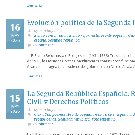
Leer más →
Evolución política de la Segunda 
16
by estudiapuntes
MAY
Bienio conservador
,
Bienio reformista
,
Frente popular
,
Gue
2026
españa
,
Segunda republica
0 Comment
1. El Bienio Reformista o Progresista (1931-1933) Tras la aproba
de 1931, las mismas Cortes Constituyentes continuaron funcio
Azaña fue designado presidente del gobierno, con Niceto Alcal
Leer más →
La Segunda República Española: 
15
Civil y Derechos Políticos
MAY
by estudiapuntes
2026
Clara Campoamor
,
Frente popular
,
Guerra civil española
,
republicanas
,
Segunda republica
,
Voto femenino
0 Comment
La II República: democracia y reformismo social (1931-1933) La 