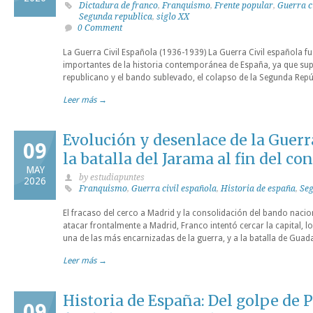
Dictadura de franco
,
Franquismo
,
Frente popular
,
Guerra c
Segunda republica
,
siglo XX
0 Comment
La Guerra Civil Española (1936-1939) La Guerra Civil española 
importantes de la historia contemporánea de España, ya que sup
republicano y el bando sublevado, el colapso de la Segunda Repúb
Leer más →
Evolución y desenlace de la Guerr
09
la batalla del Jarama al fin del con
MAY
by estudiapuntes
2026
Franquismo
,
Guerra civil española
,
Historia de españa
,
Seg
El fracaso del cerco a Madrid y la consolidación del bando nacio
atacar frontalmente a Madrid, Franco intentó cercar la capital, lo
una de las más encarnizadas de la guerra, y a la batalla de Guada
Leer más →
Historia de España: Del golpe de 
09