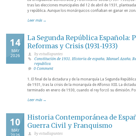
tras las elecciones municipales del 12 de abril de 1931, plantea
y república. Aunque los monárquicos confiaban en ganar en zona
Leer más →
La Segunda República Española: 
14
Reformas y Crisis (1931-1933)
MAY
by estudiapuntes
2026
Constitución de 1931
,
Historia de españa
,
Manuel Azaña
,
R
republica
0 Comment
1. El final de la dictadura y de la monarquía La Segunda Repúblic
de 1931, tras la crisis de la monarquía de Alfonso XIII. La dicta
terminado en enero de 1930, cuando el rey forzó su dimisión. Po
Leer más →
Historia Contemporánea de Españ
10
Guerra Civil y Franquismo
MAY
by estudiapuntes
2026