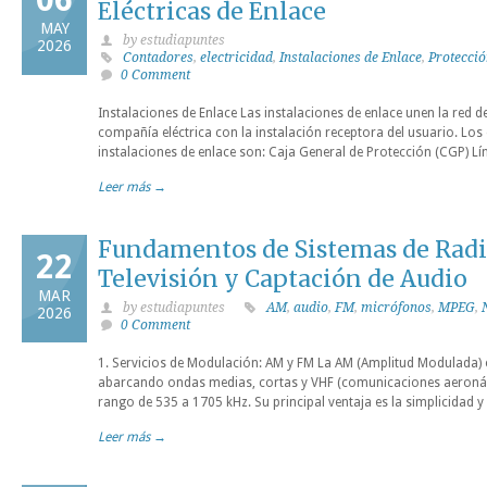
Eléctricas de Enlace
MAY
by estudiapuntes
2026
Contadores
,
electricidad
,
Instalaciones de Enlace
,
Protecció
0 Comment
Instalaciones de Enlace Las instalaciones de enlace unen la red d
compañía eléctrica con la instalación receptora del usuario. Los
instalaciones de enlace son: Caja General de Protección (CGP) Lí
Leer más →
Fundamentos de Sistemas de Radi
22
Televisión y Captación de Audio
MAR
by estudiapuntes
AM
,
audio
,
FM
,
micrófonos
,
MPEG
,
2026
0 Comment
1. Servicios de Modulación: AM y FM La AM (Amplitud Modulada) 
abarcando ondas medias, cortas y VHF (comunicaciones aeronáu
rango de 535 a 1705 kHz. Su principal ventaja es la simplicidad y
Leer más →