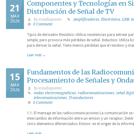
Componentes y Tecnologías en S
21
Distribución de Señal de TV
MAR
by estudiapuntes
Amplificadores
,
Electrónica
,
LNB
,
t
2026
0 Comment
Tipos de derivador Resistivo: Utiliza resistencias para extraer part
simple, pero provoca más pérdidas de señal. Inductivo: Utiliza 
para derivar la señal. Tiene menos pérdidas que el resistivo y ma
Leer más →
Fundamentos de las Radiocomuni
15
Procesamiento de Señales y Onda
MAR
by estudiapuntes
2026
ondas electromagnéticas
,
radiocomunicaciones
,
señal digit
telecomunicaciones
,
Transductores
0 Comment
1.1. El mensaje en las radiocomunicaciones La comunicación se 
intercambio de información entre un emisor y un receptor. Dent
cinco elementos diferenciados: Emisor: es el origen de la informa
Leer más →