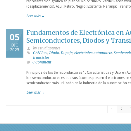
representación gráfica en planos: Rojo: Nuevo. Verde: Reconexi
(desplazamiento). Azul: Retiro. Negro: Existente. Naranja: Trans
Leer más →
Fundamentos de Electrónica en 
05
Semiconductores, Diodos y Transi
DIC
by estudiapuntes
2025
CAN Bus
,
Diodo
,
Dopaje
,
electrónica automotriz
,
Semicondu
transistor
0 Comment
Principios de los Semiconductores 1. Características y Uso en 
los semiconductores es que sus átomos poseen 4 electrones en su
semiconductor más utilizado en la industria de la automoción es el 
Leer más →
1
2