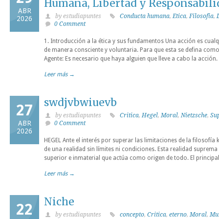
Humana, Libertad y Responsabili
ABR
by estudiapuntes
Conducta humana
,
Etica
,
Filosofia
,
2026
0 Comment
1. Introducción a la ética y sus fundamentos Una acción es cualq
de manera consciente y voluntaria. Para que esta se defina como 
Agente: Es necesario que haya alguien que lleve a cabo la acción.
Leer más →
swdjvbwiuevb
27
by estudiapuntes
Critica
,
Hegel
,
Moral
,
Nietzsche
,
Su
ABR
0 Comment
2026
HEGEL Ante el interés por superar las limitaciones de la filosofía
de una realidad sin límites ni condiciones. Esta realidad suprema 
superior e inmaterial que actúa como origen de todo. El principal 
Leer más →
Niche
22
by estudiapuntes
concepto
,
Critica
,
eterno
,
Moral
,
Mu