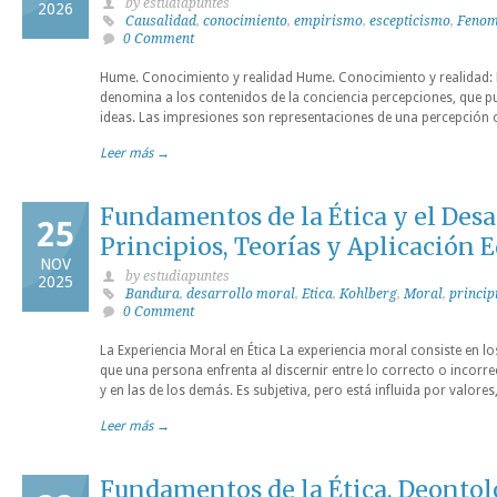
by estudiapuntes
2026
Causalidad
,
conocimiento
,
empirismo
,
escepticismo
,
Fenom
0 Comment
Hume. Conocimiento y realidad Hume. Conocimiento y realidad: E
denomina a los contenidos de la conciencia percepciones, que p
ideas. Las impresiones son representaciones de una percepción 
Leer más →
Fundamentos de la Ética y el Desa
25
Principios, Teorías y Aplicación 
NOV
by estudiapuntes
2025
Bandura
,
desarrollo moral
,
Etica
,
Kohlberg
,
Moral
,
princip
0 Comment
La Experiencia Moral en Ética La experiencia moral consiste en lo
que una persona enfrenta al discernir entre lo correcto o incorr
y en las de los demás. Es subjetiva, pero está influida por valore
Leer más →
Fundamentos de la Ética, Deontol