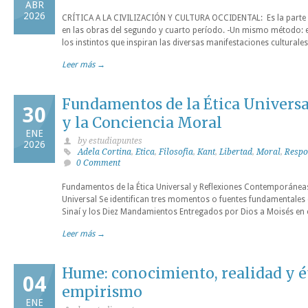
ABR
2026
CRÍTICA A LA CIVILIZACIÓN Y CULTURA OCCIDENTAL: Es la parte ne
en las obras del segundo y cuarto período. -Un mismo método: e
los instintos que inspiran las diversas manifestaciones culturale
Leer más →
Fundamentos de la Ética Universal
30
y la Conciencia Moral
ENE
by estudiapuntes
2026
Adela Cortina
,
Etica
,
Filosofia
,
Kant
,
Libertad
,
Moral
,
Respo
0 Comment
Fundamentos de la Ética Universal y Reflexiones Contemporáneas
Universal Se identifican tres momentos o fuentes fundamentales qu
Sinaí y los Diez Mandamientos Entregados por Dios a Moisés en el
Leer más →
Hume: conocimiento, realidad y ét
04
empirismo
ENE