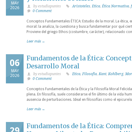
MAY
by estudiapuntes
Aristoteles
,
Etica
,
Ética Normativa
,
2026
0 Comment
Conceptos Fundamentales ÉTICA: Estudio de la moral. La ética, en
moral: la analiza, la cuestiona y busca fundamentar por qué cier
Proviene del griego Ethos (costumbre, carácter), relacionado con
Leer más →
Fundamentos de la Ética: Concepto
06
Desarrollo Moral
MAY
by estudiapuntes
Etica
,
Filosofia
,
Kant
,
Kohlberg
,
Mor
2026
0 Comment
Conceptos Fundamentales de la Ética y la Filosofía Moral Felicida
plena. En filosofía, suele considerarse el fin último de la vida hu
ausencia de perturbaciones. Ideal en filosofías como el epicureís
Leer más →
Fundamentos de la Ética: Compre
29