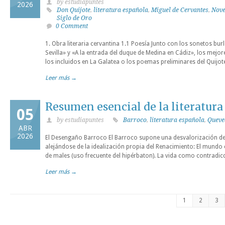
by estudiapuntes
2026
Don Quijote
,
literatura española
,
Miguel de Cervantes
,
Nove
Siglo de Oro
0 Comment
1. Obra literaria cervantina 1.1 Poesía Junto con los sonetos burl
Sevilla» y «A la entrada del duque de Medina en Cádiz», los mejo
los incluidos en La Galatea o los poemas preliminares del Quijote
Leer más →
Resumen esencial de la literatura 
05
by estudiapuntes
Barroco
,
literatura española
,
Queve
ABR
2026
El Desengaño Barroco El Barroco supone una desvalorización de
alejándose de la idealización propia del Renacimiento: El mundo
de males (uso frecuente del hipérbaton). La vida como contradic
Leer más →
1
2
3