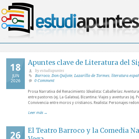
Apuntes clave de Literatura del Si
18
by estudiapuntes
JUN
Barroco
,
Don Quijote
,
Lazarillo de Tormes
,
literatura espa
2026
0 Comment
Prosa Narrativa del Renacimiento Idealista: Caballerías: Aventura
entre pastores (ej. La Galatea). Bizantina: Viajes y aventuras (ej. 
Convivencia entre moros y cristianos. Realista: Personajes redo
Leer más →
El Teatro Barroco y la Comedia N
26
Vega