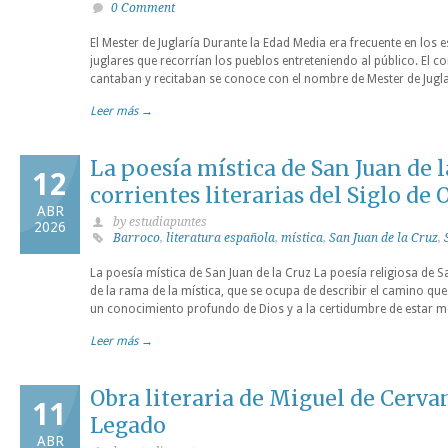
0 Comment
El Mester de Juglaría Durante la Edad Media era frecuente en los 
juglares que recorrían los pueblos entreteniendo al público. El 
cantaban y recitaban se conoce con el nombre de Mester de Juglarí
Leer más →
La poesía mística de San Juan de l
12
corrientes literarias del Siglo de 
ABR
by estudiapuntes
2026
Barroco
,
literatura española
,
mística
,
San Juan de la Cruz
,
La poesía mística de San Juan de la Cruz La poesía religiosa de S
de la rama de la mística, que se ocupa de describir el camino qu
un conocimiento profundo de Dios y a la certidumbre de estar 
Leer más →
Obra literaria de Miguel de Cervan
11
Legado
ABR