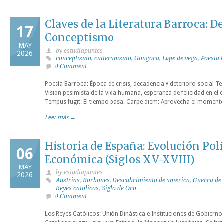
Claves de la Literatura Barroca: D
17
Conceptismo
MAY
by estudiapuntes
2026
conceptismo
,
culteranismo
,
Gongora
,
Lope de vega
,
Poesía 
0 Comment
Poesía Barroca: Época de crisis, decadencia y deterioro social
Visión pesimista de la vida humana, esperanza de felicidad en el ci
Tempus fugit: El tiempo pasa. Carpe diem: Aprovecha el momen
Leer más →
Historia de España: Evolución Polí
06
Económica (Siglos XV-XVIII)
MAY
by estudiapuntes
2026
Austrias
,
Borbones
,
Descubrimiento de america
,
Guerra de
Reyes catolicos
,
Siglo de Oro
0 Comment
Los Reyes Católicos: Unión Dinástica e Instituciones de Gobiern