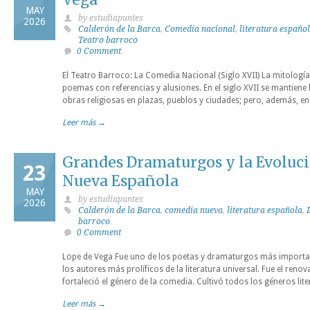
MAY
by estudiapuntes
2026
Calderón de la Barca
,
Comedia nacional
,
literatura españo
Teatro barroco
0 Comment
El Teatro Barroco: La Comedia Nacional (Siglo XVII) La mitología
poemas con referencias y alusiones. En el siglo XVII se mantiene 
obras religiosas en plazas, pueblos y ciudades; pero, además, en 
Leer más →
Grandes Dramaturgos y la Evoluc
23
Nueva Española
MAY
by estudiapuntes
2026
Calderón de la Barca
,
comedia nueva
,
literatura española
,
barroco
0 Comment
Lope de Vega Fue uno de los poetas y dramaturgos más importan
los autores más prolíficos de la literatura universal. Fue el renov
fortaleció el género de la comedia. Cultivó todos los géneros lite
Leer más →