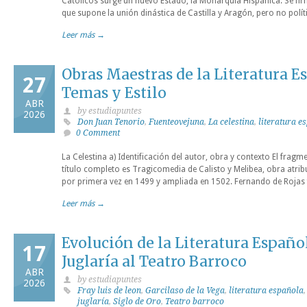
Católicos surge un nuevo Estado, la Monarquía Hispánica. Se fir
que supone la unión dinástica de Castilla y Aragón, pero no polític
Leer más →
Obras Maestras de la Literatura E
27
Temas y Estilo
ABR
by estudiapuntes
2026
Don Juan Tenorio
,
Fuenteovejuna
,
La celestina
,
literatura e
0 Comment
La Celestina a) Identificación del autor, obra y contexto El fragm
título completo es Tragicomedia de Calisto y Melibea, obra atri
por primera vez en 1499 y ampliada en 1502. Fernando de Rojas f
Leer más →
Evolución de la Literatura Españo
17
Juglaría al Teatro Barroco
ABR
by estudiapuntes
2026
Fray luis de leon
,
Garcilaso de la Vega
,
literatura española
juglaría
,
Siglo de Oro
,
Teatro barroco