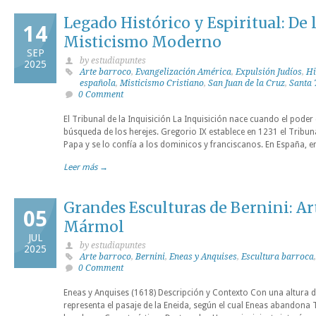
Legado Histórico y Espiritual: De 
14
Misticismo Moderno
SEP
by estudiapuntes
2025
Arte barroco
,
Evangelización América
,
Expulsión Judíos
,
Hi
española
,
Misticismo Cristiano
,
San Juan de la Cruz
,
Santa 
0 Comment
El Tribunal de la Inquisición La Inquisición nace cuando el poder 
búsqueda de los herejes. Gregorio IX establece en 1231 el Tribuna
Papa y se lo confía a los dominicos y franciscanos. En España, en e
Leer más →
Grandes Esculturas de Bernini: Ar
05
Mármol
JUL
by estudiapuntes
2025
Arte barroco
,
Bernini
,
Eneas y Anquises
,
Escultura barroca
0 Comment
Eneas y Anquises (1618) Descripción y Contexto Con una altura d
representa el pasaje de la Eneida, según el cual Eneas abandona