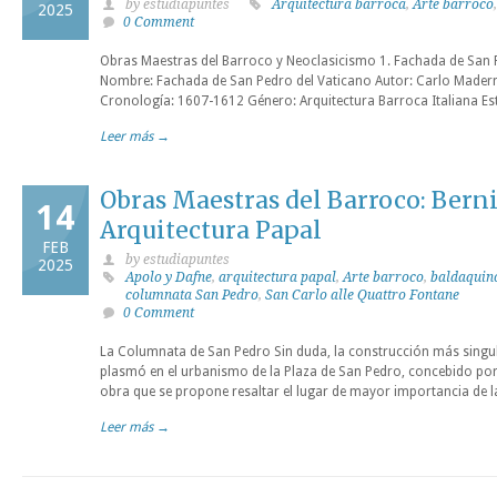
by estudiapuntes
Arquitectura barroca
,
Arte barroco
2025
0 Comment
Obras Maestras del Barroco y Neoclasicismo 1. Fachada de San 
Nombre: Fachada de San Pedro del Vaticano Autor: Carlo Madern
Cronología: 1607-1612 Género: Arquitectura Barroca Italiana Est
Leer más →
Obras Maestras del Barroco: Berni
14
Arquitectura Papal
FEB
by estudiapuntes
2025
Apolo y Dafne
,
arquitectura papal
,
Arte barroco
,
baldaquin
columnata San Pedro
,
San Carlo alle Quattro Fontane
0 Comment
La Columnata de San Pedro Sin duda, la construcción más singular
plasmó en el urbanismo de la Plaza de San Pedro, concebido por B
obra que se propone resaltar el lugar de mayor importancia de
Leer más →