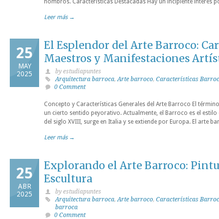
hombros. Características Destacadas Hay un incipiente interés 
Leer más →
El Esplendor del Arte Barroco: Car
25
Maestros y Manifestaciones Artís
MAY
by estudiapuntes
2025
Arquitectura barroca
,
Arte barroco
,
Características Barro
0 Comment
Concepto y Características Generales del Arte Barroco El término
un cierto sentido peyorativo. Actualmente, el Barroco es el estilo q
del siglo XVIII, surge en Italia y se extiende por Europa. El arte b
Leer más →
Explorando el Arte Barroco: Pintu
25
Escultura
ABR
by estudiapuntes
2025
Arquitectura barroca
,
Arte barroco
,
Características Barro
barroca
0 Comment