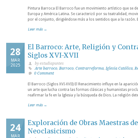
Pintura Barroca El Barroco fue un movimiento artístico que se des
Europa y América Latina. Se caracterizó por su teatralidad, movim
por el conjunto, dirigiéndose más a los sentidos que a la razón. E
Leer más →
El Barroco: Arte, Religión y Cont
28
Siglos XVI-XVII
MAR
by estudiapuntes
2025
Arte barroco
,
Barroco
,
Contrarreforma
,
Iglesia Católica
,
R
0 Comment
El Barroco (Siglos XVI-XVII) El Renacimiento influye en la aparic
un arte que lucha contra las formas clásicas y humanistas proc
reafirmar la fe en la Iglesia y la búsqueda de Dios. La religión 
Leer más →
Exploración de Obras Maestras del
24
Neoclasicismo
MAR