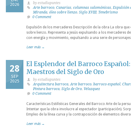
by estudiapuntes
2026
Arte barroco
,
Canarias
,
columnas salomónicas
,
Expulsión 
Miranda
,
óleo sobre lienzo
,
Siglo XVIII
,
Tenebrismo
0 Comment
Expulsión de los mercaderes Descripción de la obra La obra que
sobre lienzo. Representa a Jesús expulsando a los mercaderes del
con energía y movimiento, expulsando a una serie de personaje
Leer más →
El Esplendor del Barroco Español:
28
Maestros del Siglo de Oro
SEP
by estudiapuntes
2025
Arquitectura barroca
,
Arte barroco
,
barroco español
,
Chur
Pintura barroca
,
Siglo de Oro
,
Velazquez
0 Comment
Características Estilísticas Generales del Barroco Arte de la pers
Intentar que la obra involucre al espectador (participación). So
Empleo de la línea curva y la contraposición de elementos diver
Leer más →