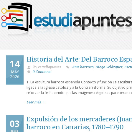
Historia del Arte: Del Barroco Es
14
by estudiapuntes
Arte barroco
,
Diego Velázquez
,
Escu
MAY
0 Comment
2026
1. La escultura barroca española Contexto y función La escultur
ligada a la Iglesia católica y a la Contrarreforma. Su objetivo p
reforzar la fe, haciendo que las imágenes religiosas parecieran r
Leer más →
Expulsión de los mercaderes (Juan
03
barroco en Canarias, 1780–1790
ENE