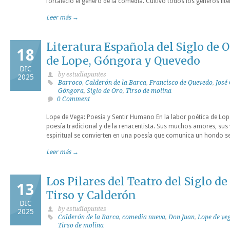
fortaleció el género de la comedia. Cultivó todos los géneros lite
Leer más →
Literatura Española del Siglo de O
18
de Lope, Góngora y Quevedo
DIC
by estudiapuntes
2025
Barroco
,
Calderón de la Barca
,
Francisco de Quevedo
,
José
Góngora
,
Siglo de Oro
,
Tirso de molina
0 Comment
Lope de Vega: Poesía y Sentir Humano En la labor poética de Lop
poesía tradicional y de la renacentista. Sus muchos amores, sus 
espiritual se convierten en una poesía que comunica un hondo s
Leer más →
Los Pilares del Teatro del Siglo de
13
Tirso y Calderón
DIC
by estudiapuntes
2025
Calderón de la Barca
,
comedia nueva
,
Don Juan
,
Lope de ve
Tirso de molina