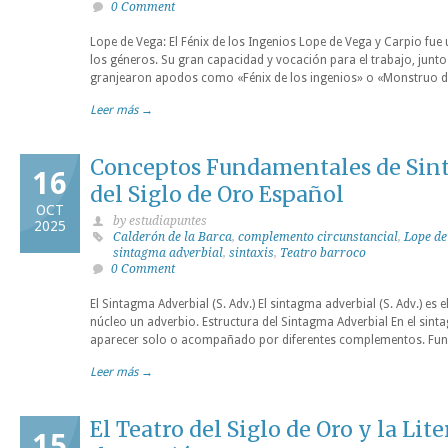
0 Comment
Lope de Vega: El Fénix de los Ingenios Lope de Vega y Carpio fue u
los géneros. Su gran capacidad y vocación para el trabajo, junto
granjearon apodos como «Fénix de los ingenios» o «Monstruo de
Leer más →
Conceptos Fundamentales de Sinta
16
del Siglo de Oro Español
OCT
by estudiapuntes
2025
Calderón de la Barca
,
complemento circunstancial
,
Lope de
sintagma adverbial
,
sintaxis
,
Teatro barroco
0 Comment
El Sintagma Adverbial (S. Adv.) El sintagma adverbial (S. Adv.) es
núcleo un adverbio. Estructura del Sintagma Adverbial En el sint
aparecer solo o acompañado por diferentes complementos. Fun
Leer más →
El Teatro del Siglo de Oro y la Lite
15