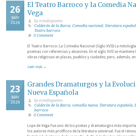
El Teatro Barroco y la Comedia N
26
Vega
MAY
by estudiapuntes
2026
Calderón de la Barca
,
Comedia nacional
,
literatura españo
Teatro barroco
0 Comment
El Teatro Barroco: La Comedia Nacional (Siglo XVII) La mitología
poemas con referencias y alusiones. En el siglo XVII se mantiene 
obras religiosas en plazas, pueblos y ciudades; pero, además, en 
Leer más →
Grandes Dramaturgos y la Evoluc
23
Nueva Española
MAY
by estudiapuntes
2026
Calderón de la Barca
,
comedia nueva
,
literatura española
,
barroco
0 Comment
Lope de Vega Fue uno de los poetas y dramaturgos más importan
los autores más prolíficos de la literatura universal. Fue el renov