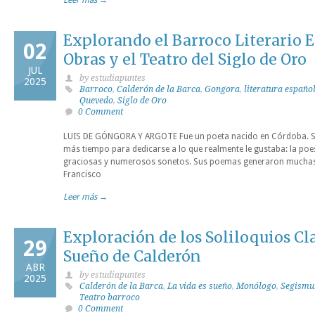
Leer más →
Explorando el Barroco Literario E
02
Obras y el Teatro del Siglo de Oro
JUL
by estudiapuntes
2025
Barroco
,
Calderón de la Barca
,
Gongora
,
literatura españo
Quevedo
,
Siglo de Oro
0 Comment
LUIS DE GÓNGORA Y ARGOTE Fue un poeta nacido en Córdoba. Se
más tiempo para dedicarse a lo que realmente le gustaba: la poesí
graciosas y numerosos sonetos. Sus poemas generaron muchas 
Francisco
Leer más →
Exploración de los Soliloquios Cl
29
Sueño de Calderón
ABR
by estudiapuntes
2025
Calderón de la Barca
,
La vida es sueño
,
Monólogo
,
Segismu
Teatro barroco
0 Comment