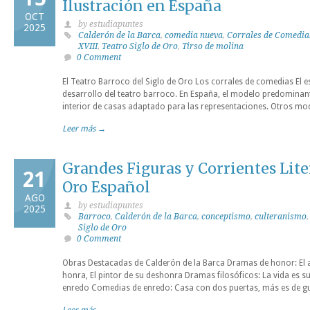
Ilustración en España
OCT
by estudiapuntes
2025
Calderón de la Barca
,
comedia nueva
,
Corrales de Comedia
XVIII
,
Teatro Siglo de Oro
,
Tirso de molina
0 Comment
El Teatro Barroco del Siglo de Oro Los corrales de comedias El es
desarrollo del teatro barroco. En España, el modelo predominant
interior de casas adaptado para las representaciones. Otros mod
Leer más →
Grandes Figuras y Corrientes Liter
21
Oro Español
AGO
by estudiapuntes
2025
Barroco
,
Calderón de la Barca
,
conceptismo
,
culteranismo
Siglo de Oro
0 Comment
Obras Destacadas de Calderón de la Barca Dramas de honor: El a
honra, El pintor de su deshonra Dramas filosóficos: La vida es
enredo Comedias de enredo: Casa con dos puertas, más es de 