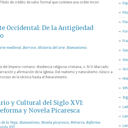
Título de crédito de valor formal que contiene una orden incon
Esp
Fil
Fís
te Occidental: De la Antigüedad
For
co
Fra
arte medieval
,
Barroco
,
Historia del arte
,
Humanismo
,
Geo
Ge
e del Imperio romano: disidencia religiosa cristiana, s. IV-V. Marcado
Gri
narración y afirmación de la Iglesia. Del realismo y naturalismo clásico a
troceso en la técnica hasta el Renacimiento.
His
Inf
Ing
io y Cultural del Siglo XVI:
Lat
eforma y Novela Picaresca
Len
 de la Vega
,
Humanismo
,
Novela picaresca
,
Petrarca
,
Reforma
Len
siglo XVI