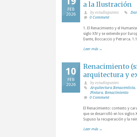
19
a la Ilustración
FEB
by estudiapuntes
Dan
2026
0 Comment
1. El Renacimiento y el Humanis
siglo XIV y se extiende por Europ
Dante, Boccaccio y Petrarca. 1.
Leer más →
Renacimiento (si
10
arquitectura y 
FEB
by estudiapuntes
2026
Arquitectura Renacentista
,
Pìntura
,
Renacimiento
0 Comment
El Renacimiento: contexto y car
que se desarrolló en los siglos 
Supuso la recuperación y la rei
Leer más →