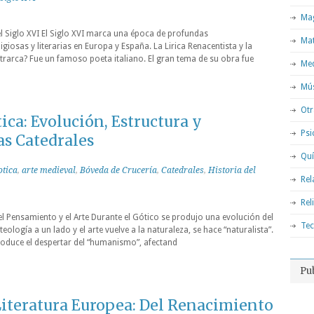
Mag
el Siglo XVI El Siglo XVI marca una época de profundas
Ma
igiosas y literarias en Europa y España. La Lirica Renacentista y la
etrarca? Fue un famoso poeta italiano. El gran tema de su obra fue
Med
Mú
Otr
ica: Evolución, Estructura y
Psi
as Catedrales
Qu
otica
,
arte medieval
,
Bóveda de Crucería
,
Catedrales
,
Historia del
Rel
Rel
el Pensamiento y el Arte Durante el Gótico se produjo una evolución del
Tec
eología a un lado y el arte vuelve a la naturaleza, se hace “naturalista”.
roduce el despertar del “humanismo”, afectand
Pu
Literatura Europea: Del Renacimiento