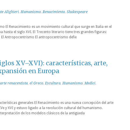
te Alighieri
,
Humanismo
,
Renacimiento
,
Shakespeare
mo El Renacimiento es un movimiento cultural que surge en Italia en el
a hasta el siglo XVI. El Trecento literario tiene tres grandes figuras:
1 El Antropocentrismo El antropocentrismo defie
glos XV–XVI): características, arte,
expansión en Europa
arte renacentista
,
el Greco
,
Escultura
,
Humanismo
,
Medici
,
acterísticas generales El Renacimiento es una nueva concepción del arte
XVe y XVI y estuvo ligado a la revolución cultural del humanismo.
nterpretación de los modelos clásicos de la antigüeda