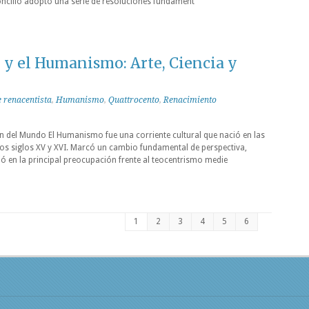
concilio adoptó una serie de resoluciones fundament
 y el Humanismo: Arte, Ciencia y
e renacentista
,
Humanismo
,
Quattrocento
,
Renacimiento
 del Mundo El Humanismo fue una corriente cultural que nació en las
 los siglos XV y XVI. Marcó un cambio fundamental de perspectiva,
ó en la principal preocupación frente al teocentrismo medie
1
2
3
4
5
6