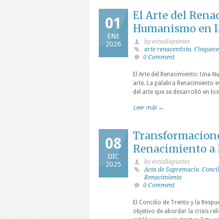
El Arte del Rena
01
Humanismo en la
ENE
by estudiapuntes
2026
arte renacentista
,
Cinquece
0 Comment
El Arte del Renacimiento: Una 
arte. La palabra Renacimiento 
del arte que se desarrolló en lo
Leer más →
Transformaciones
08
Renacimiento a 
DIC
by estudiapuntes
2025
Acta de Supremacía
,
Concil
Renacimiento
0 Comment
El Concilio de Trento y la Respu
objetivo de abordar la crisis rel