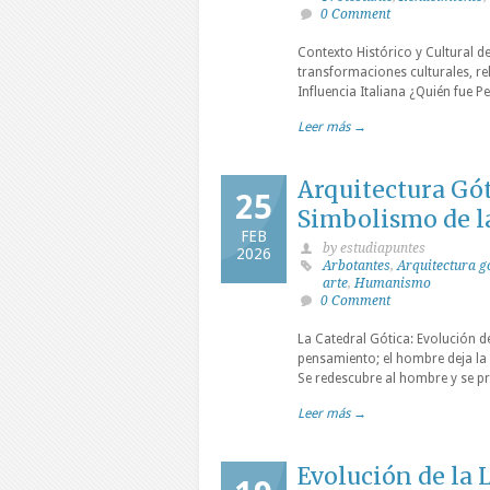
0 Comment
Contexto Histórico y Cultural d
transformaciones culturales, rel
Influencia Italiana ¿Quién fue P
Leer más →
Arquitectura Gót
25
Simbolismo de l
FEB
by estudiapuntes
2026
Arbotantes
,
Arquitectura g
arte
,
Humanismo
0 Comment
La Catedral Gótica: Evolución d
pensamiento; el hombre deja la t
Se redescubre al hombre y se p
Leer más →
Evolución de la 