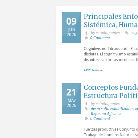
Principales Enfo
09
Sistémica, Hum
JUN
by estudiapuntes
cog
2026
0 Comment
Cognitivismo Introducción El c
distintas. El cognitivismo está
distintos trastornos mentales.
Leer más →
Conceptos Funda
21
Estructura Polít
MAY
by estudiapuntes
2026
desarrollo estabilizador
,
e
Reforma Agraria
0 Comment
Fuerzas productivas Conjunto d
Trabajo del hombre. Naturaleza