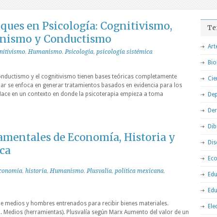
ques en Psicología: Cognitivismo,
Te
anismo y Conductismo
Art
nitivismo
,
Humanismo
,
Psicologia
,
psicología sistémica
Bio
onductismo y el cognitivismo tienen bases teóricas completamente
Cie
ndar se enfoca en generar tratamientos basados en evidencia para los
 Nace en un contexto en donde la psicoterapia empieza a toma
Dep
De
Dib
mentales de Economía, Historia y
Dis
ica
Ec
conomia
,
historia
,
Humanismo
,
Plusvalia
,
política mexicana
,
Edu
Edu
e medios y hombres entrenados para recibir bienes materiales.
Ele
. Medios (herramientas). Plusvalía según Marx Aumento del valor de un