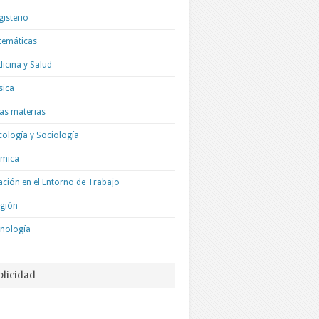
isterio
temáticas
icina y Salud
sica
as materias
cología y Sociología
ímica
ación en el Entorno de Trabajo
igión
nología
blicidad