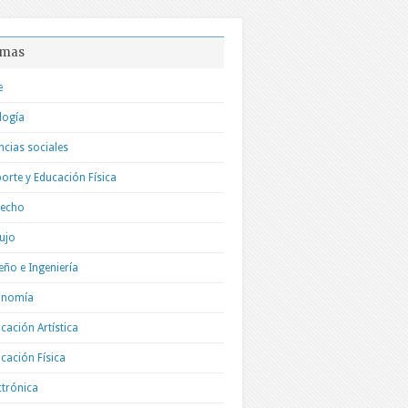
mas
e
logía
ncias sociales
orte y Educación Física
recho
ujo
eño e Ingeniería
onomía
cación Artística
cación Física
ctrónica