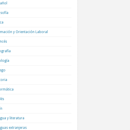
añol
osofía
ica
mación y Orientación Laboral
ncés
grafía
ología
ego
toria
ormática
lés
ín
gua y literatura
guas extranjeras