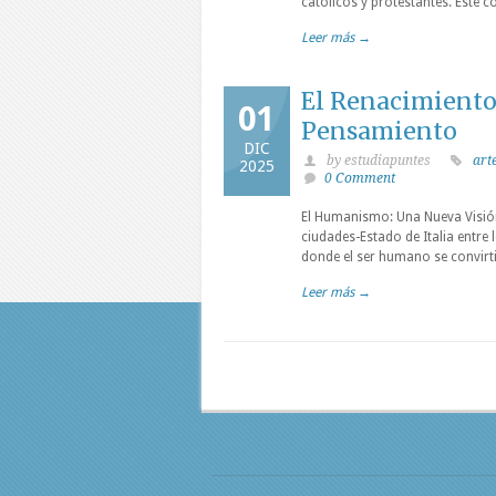
católicos y protestantes. Este 
Leer más →
El Renacimiento
01
Pensamiento
DIC
by estudiapuntes
art
2025
0 Comment
El Humanismo: Una Nueva Visión
ciudades-Estado de Italia entre
donde el ser humano se convirti
Leer más →