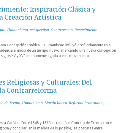
cimiento: Inspiración Clásica y
 Creación Artística
nto
,
Humanismo
,
perspectiva
,
Quattrocento
,
Renacimiento
Nueva Concepción Estética El Humanismo influyó profundamente en el
evidencia el inicio de un tiempo nuevo, marcando una nueva concepción
s siglos XV y XVI, íntimamente ligada a este movimiento
 Religiosas y Culturales: Del
la Contrarreforma
io de Trento
,
Humanismo
,
Martin lutero
,
Reforma Protestante
,
esta Católica Entre 1545 y 1563 se reunió el Concilio de Trento con el
igiosa y conciliar, en la medida de lo posible, las posturas entre