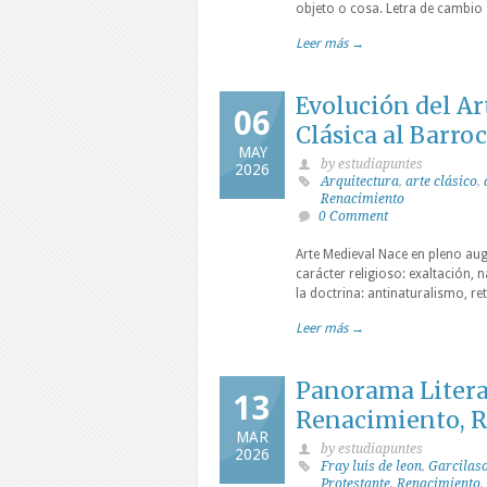
objeto o cosa. Letra de cambio 
Leer más →
Evolución del Ar
06
Clásica al Barro
MAY
by estudiapuntes
2026
Arquitectura
,
arte clásico
,
Renacimiento
0 Comment
Arte Medieval Nace en pleno aug
carácter religioso: exaltación, 
la doctrina: antinaturalismo, re
Leer más →
Panorama Literar
13
Renacimiento, R
MAR
by estudiapuntes
2026
Fray luis de leon
,
Garcilaso
Protestante
,
Renacimiento
,