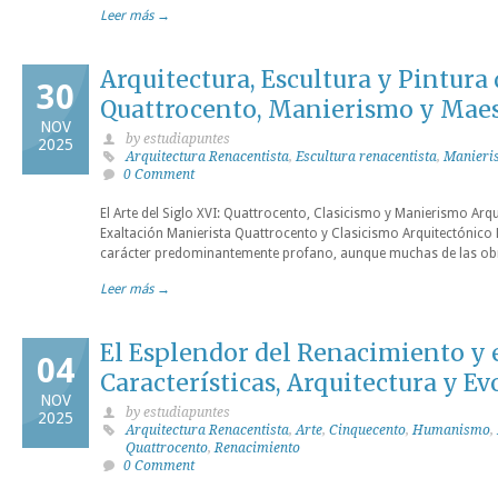
Leer más →
Arquitectura, Escultura y Pintura
30
Quattrocento, Manierismo y Maes
NOV
by estudiapuntes
2025
Arquitectura Renacentista
,
Escultura renacentista
,
Manieri
0 Comment
El Arte del Siglo XVI: Quattrocento, Clasicismo y Manierismo Arqui
Exaltación Manierista Quattrocento y Clasicismo Arquitectónico 
carácter predominantemente profano, aunque muchas de las ob
Leer más →
El Esplendor del Renacimiento y
04
Características, Arquitectura y Ev
NOV
by estudiapuntes
2025
Arquitectura Renacentista
,
Arte
,
Cinquecento
,
Humanismo
,
Quattrocento
,
Renacimiento
0 Comment