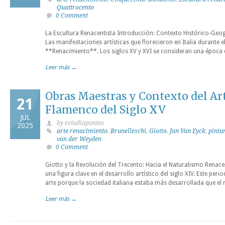
Quattrocento
0 Comment
La Escultura Renacentista Introducción: Contexto Histórico-Geog
Las manifestaciones artísticas que florecieron en Italia durante e
**Renacimiento**. Los siglos XV y XVI se consideran una época d
Leer más →
Obras Maestras y Contexto del Ar
21
Flamenco del Siglo XV
JUL
by estudiapuntes
2025
arte renacimiento
,
Brunelleschi
,
Giotto
,
Jan Van Eyck
,
pintu
van der Weyden
0 Comment
Giotto y la Revolución del Trecento: Hacia el Naturalismo Renace
una figura clave en el desarrollo artístico del siglo XIV. Este per
arte porque la sociedad italiana estaba más desarrollada que el 
Leer más →