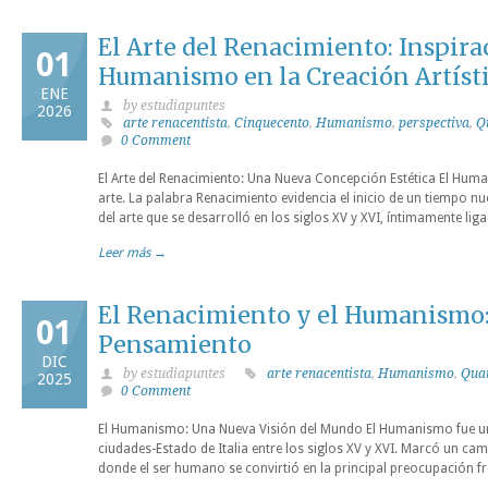
El Arte del Renacimiento: Inspira
01
Humanismo en la Creación Artíst
ENE
by estudiapuntes
2026
arte renacentista
,
Cinquecento
,
Humanismo
,
perspectiva
,
Q
0 Comment
El Arte del Renacimiento: Una Nueva Concepción Estética El Hum
arte. La palabra Renacimiento evidencia el inicio de un tiempo
del arte que se desarrolló en los siglos XV y XVI, íntimamente li
Leer más →
El Renacimiento y el Humanismo: 
01
Pensamiento
DIC
by estudiapuntes
arte renacentista
,
Humanismo
,
Quat
2025
0 Comment
El Humanismo: Una Nueva Visión del Mundo El Humanismo fue una 
ciudades-Estado de Italia entre los siglos XV y XVI. Marcó un ca
donde el ser humano se convirtió en la principal preocupación f