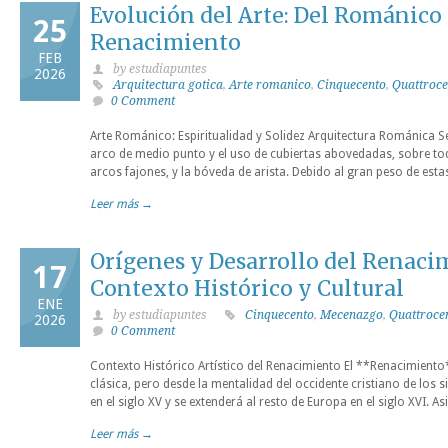
Evolución del Arte: Del Románico 
25
Renacimiento
FEB
by estudiapuntes
2026
Arquitectura gotica
,
Arte romanico
,
Cinquecento
,
Quattroce
0 Comment
Arte Románico: Espiritualidad y Solidez Arquitectura Románica Se
arco de medio punto y el uso de cubiertas abovedadas, sobre to
arcos fajones, y la bóveda de arista. Debido al gran peso de esta
Leer más →
Orígenes y Desarrollo del Renaci
17
Contexto Histórico y Cultural
ENE
by estudiapuntes
Cinquecento
,
Mecenazgo
,
Quattroce
2026
0 Comment
Contexto Histórico Artístico del Renacimiento El **Renacimiento
clásica, pero desde la mentalidad del occidente cristiano de los 
en el siglo XV y se extenderá al resto de Europa en el siglo XVI. A
Leer más →