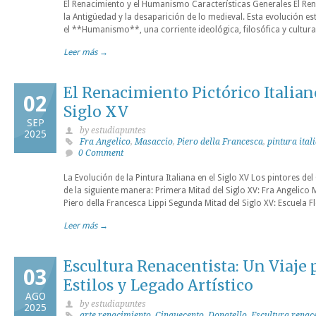
El Renacimiento y el Humanismo Características Generales El Re
la Antigüedad y la desaparición de lo medieval. Esta evolución 
el **Humanismo**, una corriente ideológica, filosófica y cultural
Leer más →
El Renacimiento Pictórico Italian
02
Siglo XV
SEP
by estudiapuntes
2025
Fra Angelico
,
Masaccio
,
Piero della Francesca
,
pintura ital
0 Comment
La Evolución de la Pintura Italiana en el Siglo XV Los pintores de
de la siguiente manera: Primera Mitad del Siglo XV: Fra Angelic
Piero della Francesca Lippi Segunda Mitad del Siglo XV: Escuela F
Leer más →
Escultura Renacentista: Un Viaje 
03
Estilos y Legado Artístico
AGO
by estudiapuntes
2025
arte renacimiento
,
Cinquecento
,
Donatello
,
Escultura renac