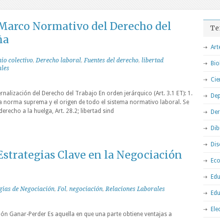
arco Normativo del Derecho del
Te
ña
Art
io colectivo
,
Derecho laboral
,
Fuentes del derecho
,
libertad
Bio
ales
Cie
ernalización del Derecho del Trabajo En orden jerárquico (Art. 3.1 ET): 1.
Dep
la norma suprema y el origen de todo el sistema normativo laboral. Se
erecho a la huelga, Art. 28.2; libertad sind
De
Dib
Dis
strategias Clave en la Negociación
Ec
Edu
gias de Negociación
,
Fol
,
negociación
,
Relaciones Laborales
Edu
Ele
ón Ganar-Perder Es aquella en que una parte obtiene ventajas a