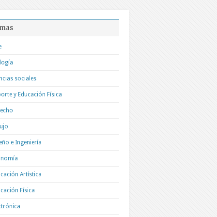
mas
e
logía
ncias sociales
orte y Educación Física
recho
ujo
eño e Ingeniería
onomía
cación Artística
cación Física
ctrónica