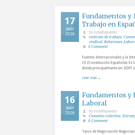
Fundamentos y M
17
Trabajo en Espa
MAY
by estudiapuntes
2026
contrato de trabajo
,
Conven
sindical
,
Relaciones Labor
0 Comment
Fuentes Internacionales y la Int
CE (Constitución Española): Es 
divide principalmente en: DDFF (d
Leer más →
Fundamentos y E
16
Laboral
MAY
by estudiapuntes
2026
Convenio colectivo
,
Estrate
0 Comment
Tipos de Negociación Negociaci