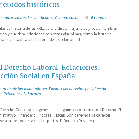
métodos históricos
laciones Laborales
,
sindicatos
,
Trabajo social
0 Comment
les La historia de las RRLL es una disciplina jurídica y social, también
co y que tiene relaciones con otras disciplinas, como la historia
a que se aplica a la historia de las relaciones l
 Derecho Laboral: Relaciones,
icción Social en España
statuto de los trabajadores
,
Fuentes del derecho
,
jurisdicción
s
,
Relaciones Laborales
 Derecho Con carácter general, distinguimos dos ramas del Derecho: El
strativo, Financiero, Procesal, Fiscal). Son derechos de carácter
 a la libre voluntad de las partes. El Derecho Privado (