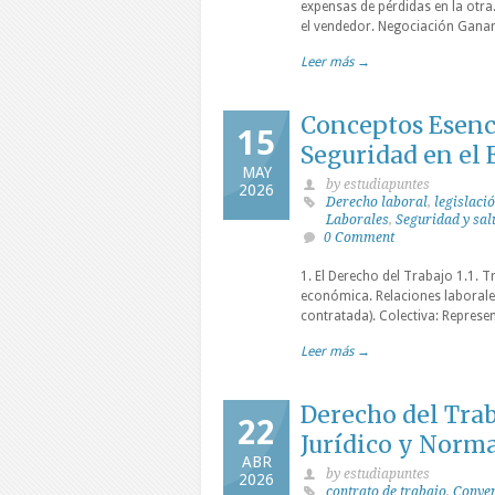
expensas de pérdidas en la otr
el vendedor. Negociación Ganar
Leer más →
Conceptos Esenci
15
Seguridad en el 
MAY
by estudiapuntes
2026
Derecho laboral
,
legislaci
Laborales
,
Seguridad y sal
0 Comment
1. El Derecho del Trabajo 1.1. 
económica. Relaciones laborales
contratada). Colectiva: Represen
Leer más →
Derecho del Trab
22
Jurídico y Norm
ABR
by estudiapuntes
2026
contrato de trabajo
,
Conven