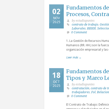
Fundamentos de 
02
Procesos, Contra
NOV
by estudiapuntes
2025
contrato de trabajo
,
Gestió
Laborales
,
RRHH
,
Seleccio
0 Comment
1. La Gestión de Recursos Hum
Humanos (RR. HH.) son la fuerza
organización empresarial y las
Leer más →
Fundamentos del 
18
Tipos y Marco Le
OCT
by estudiapuntes
2025
contratación
,
contrato de t
trabajadores
,
Fol
,
Relacion
0 Comment
El Contrato de Trabajo: Definici