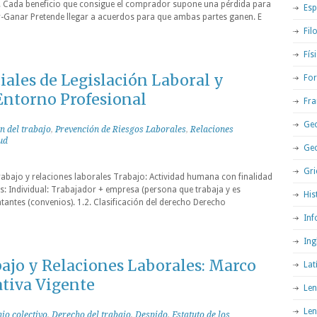
a. Cada beneficio que consigue el comprador supone una pérdida para
Esp
-Ganar Pretende llegar a acuerdos para que ambas partes ganen. E
Fil
Fís
ales de Legislación Laboral y
For
Entorno Profesional
Fra
Geo
ón del trabajo
,
Prevención de Riesgos Laborales
,
Relaciones
ud
Ge
Gri
Trabajo y relaciones laborales Trabajo: Actividad humana con finalidad
: Individual: Trabajador + empresa (persona que trabaja y es
His
tantes (convenios). 1.2. Clasificación del derecho Derecho
Inf
Ing
ajo y Relaciones Laborales: Marco
Lat
ativa Vigente
Len
Len
io colectivo
,
Derecho del trabajo
,
Despido
,
Estatuto de los