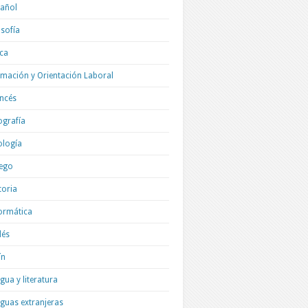
añol
osofía
ica
mación y Orientación Laboral
ncés
grafía
ología
ego
toria
ormática
lés
ín
gua y literatura
guas extranjeras