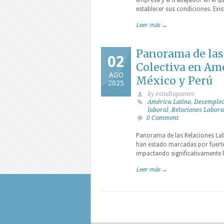
empresa y el trabajador en el q
establecer sus condiciones. Exi
Leer más →
Panorama de las
02
Colectiva en Amé
AGO
México y Perú
2025
by estudiapuntes
América Latina
,
Desemple
laboral
,
Relaciones Labora
0 Comment
Panorama de las Relaciones Lab
han estado marcadas por fuerte
impactando significativamente l
Leer más →