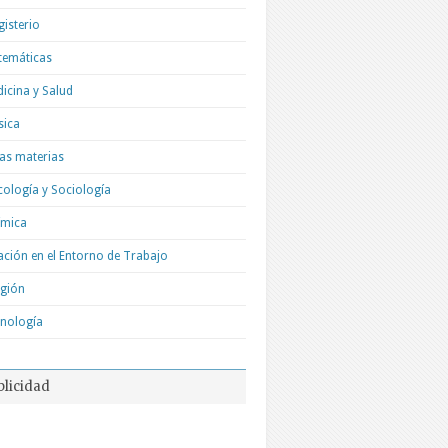
isterio
temáticas
icina y Salud
sica
as materias
cología y Sociología
ímica
ación en el Entorno de Trabajo
igión
nología
blicidad