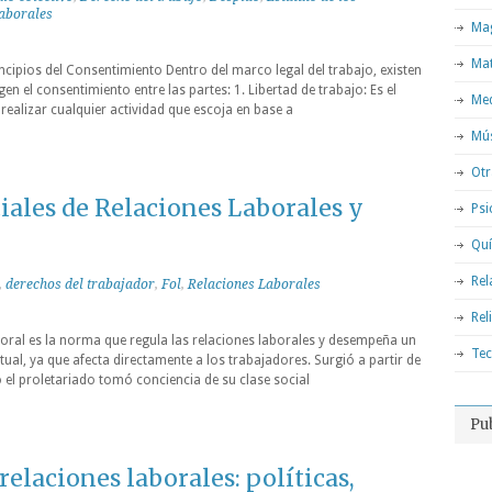
aborales
Mag
Ma
ncipios del Consentimiento Dentro del marco legal del trabajo, existen
en el consentimiento entre las partes: 1. Libertad de trabajo: Es el
Med
realizar cualquier actividad que escoja en base a
Mú
Otr
iales de Relaciones Laborales y
Psi
Qu
Rel
,
derechos del trabajador
,
Fol
,
Relaciones Laborales
Rel
oral es la norma que regula las relaciones laborales y desempeña un
Tec
tual, ya que afecta directamente a los trabajadores. Surgió a partir de
o el proletariado tomó conciencia de su clase social
Pu
relaciones laborales: políticas,