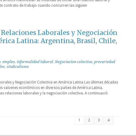
ue ambos manifiestan su voluntad de iniciar una relación laboral y
ste contrato de trabajo cuando concurren las siguien
 Relaciones Laborales y Negociación
rica Latina: Argentina, Brasil, Chile,
o
,
empleo
,
informalidad laboral
,
Negociacion colectiva
,
precariedad
les
,
sindicalismo
orales y Negociación Colectiva en América Latina Las últimas décadas
s vaivenes económicos en diversos países de América Latina,
as relaciones laborales y la negociación colectiva. A continuació
1
2
3
4