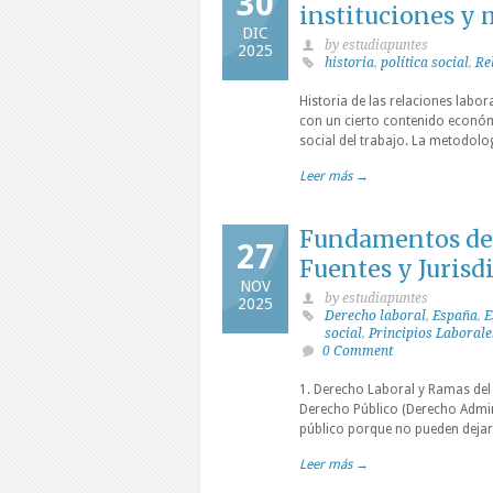
30
instituciones y 
DIC
by estudiapuntes
2025
historia
,
política social
,
Re
Historia de las relaciones labora
con un cierto contenido económi
social del trabajo. La metodologí
Leer más →
Fundamentos del
27
Fuentes y Jurisd
NOV
by estudiapuntes
2025
Derecho laboral
,
España
,
E
social
,
Principios Laborale
0 Comment
1. Derecho Laboral y Ramas del
Derecho Público (Derecho Admini
público porque no pueden dejarse
Leer más →