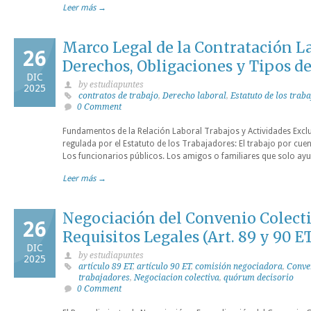
Leer más →
Marco Legal de la Contratación L
26
Derechos, Obligaciones y Tipos d
DIC
by estudiapuntes
2025
contratos de trabajo
,
Derecho laboral
,
Estatuto de los trab
0 Comment
Fundamentos de la Relación Laboral Trabajos y Actividades Exclui
regulada por el Estatuto de los Trabajadores: El trabajo por cue
Los funcionarios públicos. Los amigos o familiares que solo ayu
Leer más →
Negociación del Convenio Colecti
26
Requisitos Legales (Art. 89 y 90 E
DIC
by estudiapuntes
2025
artículo 89 ET
,
artículo 90 ET
,
comisión negociadora
,
Conven
trabajadores
,
Negociacion colectiva
,
quórum decisorio
0 Comment