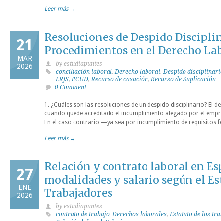
Leer más →
Resoluciones de Despido Discipli
21
Procedimientos en el Derecho La
MAR
by estudiapuntes
2026
conciliación laboral
,
Derecho laboral
,
Despido disciplinari
LRJS
,
RCUD
,
Recurso de casación
,
Recurso de Suplicación
0 Comment
1. ¿Cuáles son las resoluciones de un despido disciplinario? El 
cuando quede acreditado el incumplimiento alegado por el empr
En el caso contrario —ya sea por incumplimiento de requisitos 
Leer más →
Relación y contrato laboral en Es
27
modalidades y salario según el Es
ENE
Trabajadores
2026
by estudiapuntes
contrato de trabajo
,
Derechos laborales
,
Estatuto de los tr