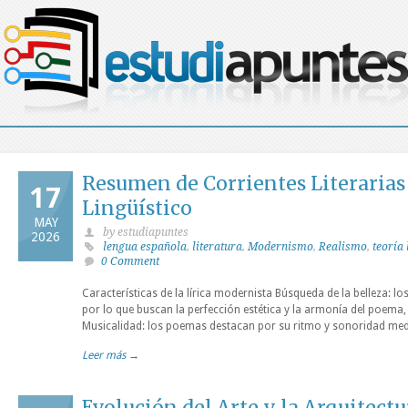
Resumen de Corrientes Literarias 
17
Lingüístico
MAY
by estudiapuntes
2026
lengua española
,
literatura
,
Modernismo
,
Realismo
,
teoría 
0 Comment
Características de la lírica modernista Búsqueda de la belleza: los
por lo que buscan la perfección estética y la armonía del poema, 
Musicalidad: los poemas destacan por su ritmo y sonoridad medi
Leer más →
Evolución del Arte y la Arquitectu