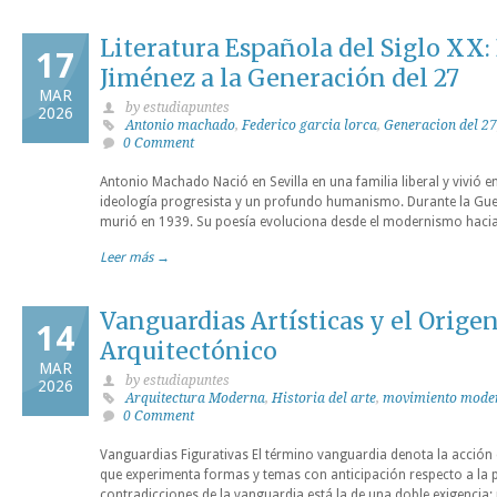
Literatura Española del Siglo XX
17
Jiménez a la Generación del 27
MAR
by estudiapuntes
2026
Antonio machado
,
Federico garcia lorca
,
Generacion del 27
0 Comment
Antonio Machado Nació en Sevilla en una familia liberal y vivió e
ideología progresista y un profundo humanismo. Durante la Guerr
murió en 1939. Su poesía evoluciona desde el modernismo hac
Leer más →
Vanguardias Artísticas y el Orige
14
Arquitectónico
MAR
by estudiapuntes
2026
Arquitectura Moderna
,
Historia del arte
,
movimiento mode
0 Comment
Vanguardias Figurativas El término vanguardia denota la acción
que experimenta formas y temas con anticipación respecto a la
contradicciones de la vanguardia está la de una doble exigencia: 