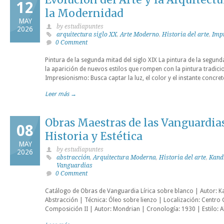
12
la Modernidad
MAY
by estudiapuntes
2026
arquitectura siglo XX
,
Arte Moderno
,
Historia del arte
,
Imp
0 Comment
Pintura de la segunda mitad del siglo XIX La pintura de la segund
la aparición de nuevos estilos que rompen con la pintura tradici
Impresionismo: Busca captar la luz, el color y el instante concret
Leer más →
Obras Maestras de las Vanguardias
08
Historia y Estética
MAY
by estudiapuntes
2026
abstracción
,
Arquitectura Moderna
,
Historia del arte
,
Kand
Vanguardias
0 Comment
Catálogo de Obras de Vanguardia Lírica sobre blanco | Autor: Ka
Abstracción | Técnica: Óleo sobre lienzo | Localización: Centr
Composición II | Autor: Mondrian | Cronología: 1930 | Estilo: A