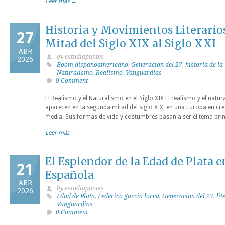
Leer más →
Historia y Movimientos Literario
27
Mitad del Siglo XIX al Siglo XXI
ABR
by estudiapuntes
2026
Boom hispanoamericano
,
Generacion del 27
,
historia de la
Naturalismo
,
Realismo
,
Vanguardias
0 Comment
El Realismo y el Naturalismo en el Siglo XIX El realismo y el nat
aparecen en la segunda mitad del siglo XIX, en una Europa en cr
media. Sus formas de vida y costumbres pasan a ser el tema pri
Leer más →
El Esplendor de la Edad de Plata e
21
Española
ABR
by estudiapuntes
2026
Edad de Plata
,
Federico garcia lorca
,
Generacion del 27
,
li
Vanguardias
0 Comment