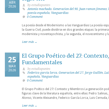
ABR
by estudiapuntes
2026
Antonio machado
,
Generacion del 98
,
Juan ramon jimenez
,
poesía española
,
Vanguardias
0 Comment
La poesía desde el Modernismo a las Vanguardias La poesía españo
la Guerra Civil, puede dividirse en dos grandes etapas: la prime
modernista y noventayochista, y la segunda, el novecentismo y 
Leer más →
El Grupo Poético del 27: Contexto,
25
Fundamentales
MAR
by estudiapuntes
2026
Federico garcia lorca
,
Generacion del 27
,
Jorge Guillén
,
Lui
española
,
Vanguardias
0 Comment
El Grupo Poético del 27: Contexto y Miembros La generación poét
figuras clave de la literatura española, entre ellas: Pedro Salina
Alonso, Vicente Aleixandre, Federico García Lorca, Luis Cernuda, R
Leer más →