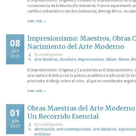
El Impresionismo: Orígenes y Contexto El Impresionismo se origi
consecuencia de la Revolución Industrial, Francia experimentó 
cambios urbanísticos (anchos bulevares), demográficos, sociales
Leer más →
Impresionismo: Maestros, Obras C
08
Nacimiento del Arte Moderno
SEP
by estudiapuntes
2025
Arte Moderno
,
Escultura
,
Impresionismo
,
Manet
,
Monet
,
Pì
El Impresionismo: Orígenes y Características El Impresionismo, 
una ruptura drástica con la pintura académica tradicional. En la 
priorizaba el dibujo sobre el color, al que se consideraba enga
Leer más →
Obras Maestras del Arte Modern
01
Un Recorrido Esencial
JUN
by estudiapuntes
2025
abstracción
,
arte contemporáneo
,
Arte Moderno
,
Expresio
artísticos