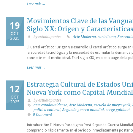
Leer más →
Movimientos Clave de las Vanguard
19
Siglo XX: Origen y Característica
OCT
by estudiapuntes
Arte Moderno
,
cartelismo
,
Surreali
2025
El Cartel Artístico: Origen y Desarrollo El cartel artístico surge
la sociedad tecnológica y la necesidad de estimular la demanda p
convierte en el medio ideal. Es el siglo XIX, en pleno auge de la pu
Leer más →
Estrategia Cultural de Estados Un
12
Nueva York como Capital Mundial
OCT
by estudiapuntes
2025
arte estadounidense
,
Arte Moderno
,
escuela de nueva york
,
política cultural
,
Segunda guerra mundial
,
serge guilbaut
0 Comment
Introducción: El Nuevo Paradigma Post-Segunda Guerra Mundial
comprendió rápidamente en el periodo inmediatamente posterior