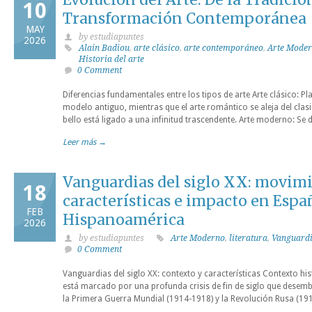
10
Transformación Contemporánea
MAY
by estudiapuntes
2026
Alain Badiou
,
arte clásico
,
arte contemporáneo
,
Arte Mode
Historia del arte
0 Comment
Diferencias fundamentales entre los tipos de arte Arte clásico: Pla
modelo antiguo, mientras que el arte romántico se aleja del clas
bello está ligado a una infinitud trascendente. Arte moderno: Se
Leer más →
Vanguardias del siglo XX: movimi
18
características e impacto en Espa
FEB
Hispanoamérica
2026
by estudiapuntes
Arte Moderno
,
literatura
,
Vanguard
0 Comment
Vanguardias del siglo XX: contexto y características Contexto hist
está marcado por una profunda crisis de fin de siglo que dese
la Primera Guerra Mundial (1914-1918) y la Revolución Rusa (1917