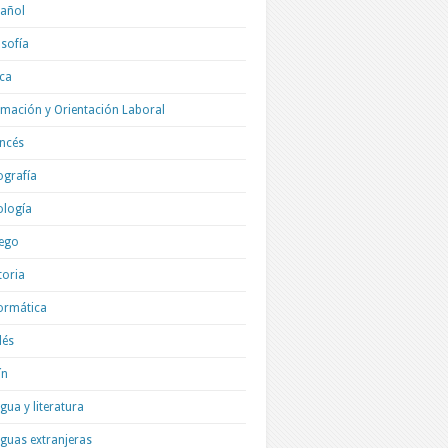
añol
osofía
ica
mación y Orientación Laboral
ncés
grafía
ología
ego
toria
ormática
lés
ín
gua y literatura
guas extranjeras