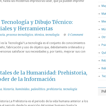
en, hasta las modernas impresoras láser, que ya pueden imprimir
Mag
Ma
Tecnología y Dibujo Técnico:
Med
iales y Herramientas
Mú
ncia
,
proceso tecnológico
,
técnica
,
tecnología
0 Comment
Otr
s la Tecnología? La tecnología es el conjunto de conocimientos
Psi
iseño, fabricación y uso de objetos que, debidamente ordenados y
personas satisfacer sus necesidades y, por tanto, mejorar sus con
Qu
Rel
Rel
ales de la Humanidad: Prehistoria,
Tec
oder de la Información
na
,
historia
,
homínidos
,
paleolítico
,
prehistoria
,
tecnología
Pu
historia La Prehistoria es el periodo de la vida humana anterior a los
a el periodo desde la aparición del primer humano hasta la