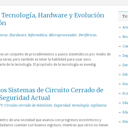
Tecnología, Hardware y Evolución
Te
ón
Art
doras
,
Hardware
,
Informática
,
Microprocesador
,
Periféricos
,
Bio
Cie
a es un conjunto de procedimientos o pasos sistemáticos por medio de
Dep
a tarea; pero también es tener la habilidad para usar esos
rte de la tecnología. El propósito de la tecnología es investig
De
Dib
Dis
os Sistemas de Circuito Cerrado de
Ec
 Seguridad Actual
Edu
TV
,
Circuito cerrado de televisión
,
Seguridad
,
tecnología
,
vigilancia
Edu
 dentro de una sociedad que avanza con progresos económicos y
Ele
udadanos cuentan con buenos ingresos, mientras que otros no tienen