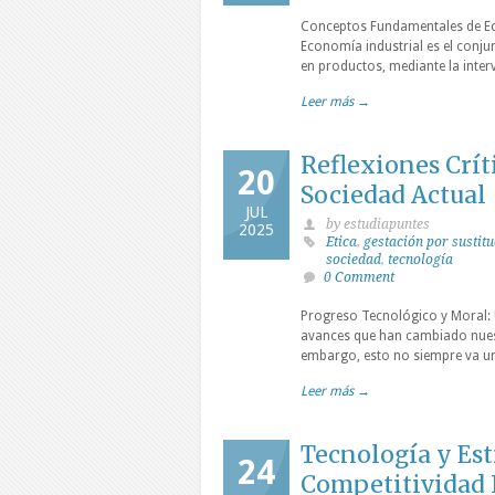
Conceptos Fundamentales de Eco
Economía industrial es el conju
en productos, mediante la interv
Leer más →
Reflexiones Crít
20
Sociedad Actual
JUL
by estudiapuntes
2025
Etica
,
gestación por sustit
sociedad
,
tecnología
0 Comment
Progreso Tecnológico y Moral: 
avances que han cambiado nuestr
embargo, esto no siempre va uni
Leer más →
Tecnología y Est
24
Competitividad 