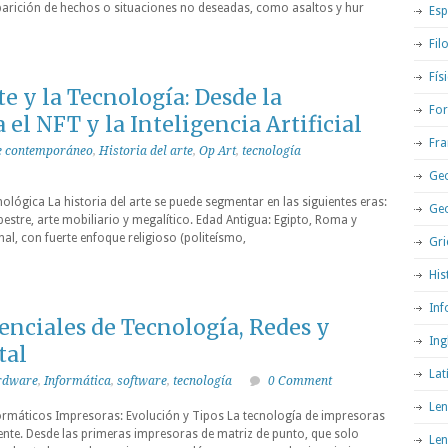
aparición de hechos o situaciones no deseadas, como asaltos y hur
Esp
Fil
Fís
te y la Tecnología: Desde la
For
 el NFT y la Inteligencia Artificial
Fra
e contemporáneo
,
Historia del arte
,
Op Art
,
tecnología
Geo
nológica La historia del arte se puede segmentar en las siguientes eras:
Ge
upestre, arte mobiliario y megalítico. Edad Antigua: Egipto, Roma y
onal, con fuerte enfoque religioso (politeísmo,
Gri
His
Inf
nciales de Tecnología, Redes y
Ing
tal
Lat
rdware
,
Informática
,
software
,
tecnología
0 Comment
Len
rmáticos Impresoras: Evolución y Tipos La tecnología de impresoras
ente. Desde las primeras impresoras de matriz de punto, que solo
Len