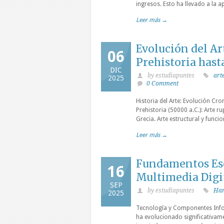
ingresos. Esto ha llevado a la 
Leer más →
Evolución del Ar
06
Prehistoria hasta
DIC
by estudiapuntes
art
2025
0 Comment
Historia del Arte: Evolución Cro
Prehistoria (50000 a.C.): Arte r
Grecia. Arte estructural y funci
Leer más →
Fundamentos Ese
16
Multimedia Digi
SEP
by estudiapuntes
Ha
2025
Tecnología y Componentes Info
ha evolucionado significativam