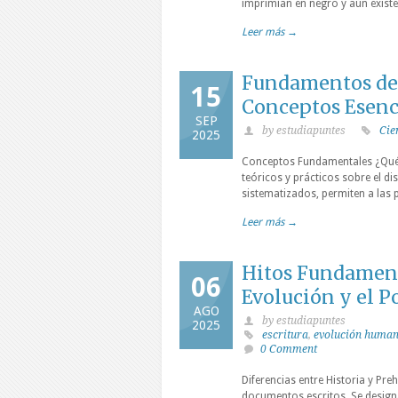
imprimían en negro y aún exist
Leer más →
Fundamentos de 
15
Conceptos Esenc
SEP
by estudiapuntes
Cie
2025
Conceptos Fundamentales ¿Qué e
teóricos y prácticos sobre el d
sistematizados, permiten a las 
Leer más →
Hitos Fundament
06
Evolución y el P
AGO
by estudiapuntes
2025
escritura
,
evolución huma
0 Comment
Diferencias entre Historia y Pre
documentos escritos. Se design