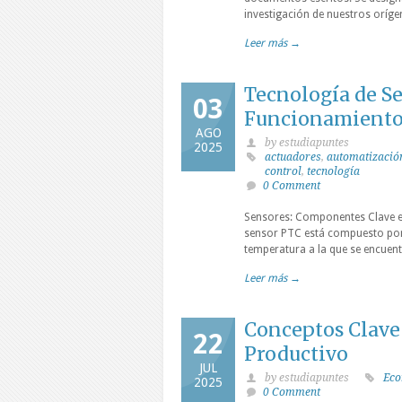
investigación de nuestros oríge
Leer más →
Tecnología de Se
03
Funcionamiento 
AGO
by estudiapuntes
2025
actuadores
,
automatizació
control
,
tecnología
0 Comment
Sensores: Componentes Clave en
sensor PTC está compuesto por 
temperatura a la que se encuent
Leer más →
Conceptos Clave 
22
Productivo
JUL
by estudiapuntes
Eco
2025
0 Comment