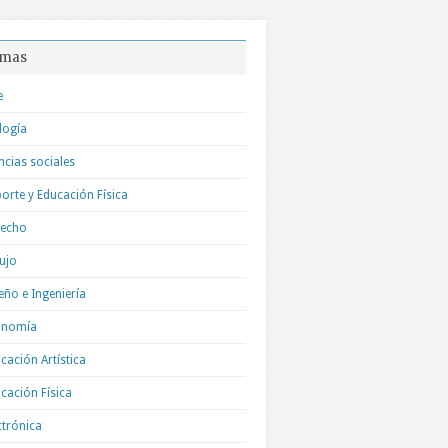
mas
e
logía
ncias sociales
orte y Educación Física
recho
ujo
eño e Ingeniería
onomía
cación Artística
cación Física
ctrónica