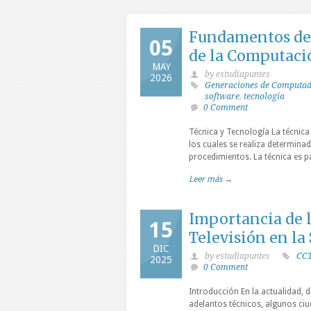
Fundamentos de 
05
de la Computaci
MAY
by estudiapuntes
2026
Generaciones de Computa
software
,
tecnología
0 Comment
Técnica y Tecnología La técnic
los cuales se realiza determinad
procedimientos. La técnica es pa
Leer más →
Importancia de l
15
Televisión en la
DIC
by estudiapuntes
CC
2025
0 Comment
Introducción En la actualidad,
adelantos técnicos, algunos ci