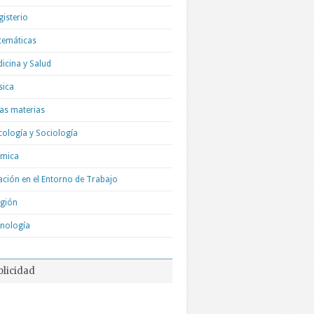
isterio
temáticas
icina y Salud
sica
as materias
cología y Sociología
ímica
ación en el Entorno de Trabajo
igión
nología
blicidad