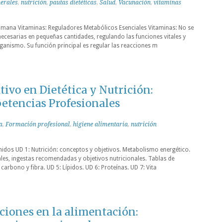
erales
,
nutrición
,
pautas dietéticas
,
Salud
,
Vacunación
,
vitaminas
mana Vitaminas: Reguladores Metabólicos Esenciales Vitaminas: No se
ecesarias en pequeñas cantidades, regulando las funciones vitales y
rganismo. Su función principal es regular las reacciones m
ivo en Dietética y Nutrición:
tencias Profesionales
a
,
Formación profesional
,
higiene alimentaria
,
nutrición
idos UD 1: Nutrición: conceptos y objetivos. Metabolismo energético.
les, ingestas recomendadas y objetivos nutricionales. Tablas de
arbono y fibra. UD 5: Lípidos. UD 6: Proteínas. UD 7: Vita
ciones en la alimentación: