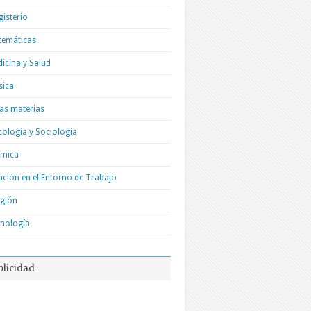
isterio
temáticas
icina y Salud
sica
as materias
cología y Sociología
ímica
ación en el Entorno de Trabajo
igión
nología
blicidad