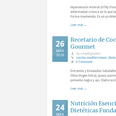
Hipertensión Arterial (HTA): Fis
enfermedad crónica en la que la 
forma mantenida. Es un proble
Leer más →
Recetario de Coc
26
Gourmet
MAR
by estudiapuntes
2026
cocina mediterránea
,
dieta
0 Comment
Entrantes y Ensaladas Saludable
Oliva Virgen Extra), queso parm
pimienta negra y ajo. Elaboració
Leer más →
Nutrición Esenci
24
Dietéticas Fund
MAR