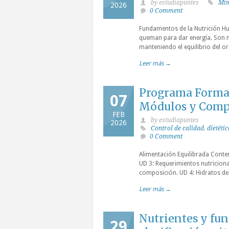
by estudiapuntes
Min
2026
0 Comment
Fundamentos de la Nutrición Hu
queman para dar energía. Son n
manteniendo el equilibrio del o
Leer más →
Programa Format
07
Módulos y Compe
FEB
by estudiapuntes
2026
Control de calidad
,
dietétic
0 Comment
Alimentación Equilibrada Conten
UD 3: Requerimientos nutriciona
composición. UD 4: Hidratos de c
Leer más →
Nutrientes y fun
29