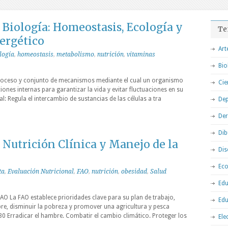
Biología: Homeostasis, Ecología y
Te
ergético
Art
logía
,
homeostasis
,
metabolismo
,
nutrición
,
vitaminas
Bio
proceso y conjunto de mecanismos mediante el cual un organismo
Cie
ones internas para garantizar la vida y evitar fluctuaciones en su
ral: Regula el intercambio de sustancias de las células a tra
Dep
De
Dib
Nutrición Clínica y Manejo de la
Dis
Ec
ta
,
Evaluación Nutricional
,
FAO
,
nutrición
,
obesidad
,
Salud
Edu
 FAO La FAO establece prioridades clave para su plan de trabajo,
Edu
re, disminuir la pobreza y promover una agricultura y pesca
30 Erradicar el hambre. Combatir el cambio climático. Proteger los
Ele