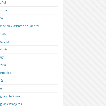
añol
osofía
ica
mación y Orientación Laboral
ncés
grafía
ología
ego
toria
ormática
lés
ín
gua y literatura
guas extranjeras