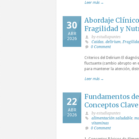
Leer más →
Abordaje Clínico
30
Fragilidad y Nut
ABR
by estudiapuntes
2026
Caídas
,
delirium
,
Fragilid
0 Comment
Criterios del Delirium El diagnós
fluctuante (cambio abrupto en el
para mantener la atención, dist
Leer más →
Fundamentos de 
22
Conceptos Clave
ABR
by estudiapuntes
2026
alimentación saludable
,
ma
vitaminas
0 Comment