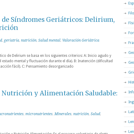
Esp
Fil
 de Síndromes Geriátricos: Delirium,
Fís
rición
For
ad
,
geriatría
,
nutrición
,
Salud mental
,
Valoración Geriátrica
Fra
Geo
tico de Delirium se basa en los siguientes criterios: A: Inicio agudo y
 estado mental y fluctuación durante el día). B: Inatención (dificultad
Ge
racción fácil). C: Pensamiento desorganizado
Gri
His
Nutrición y Alimentación Saludable:
Inf
Ing
Lat
cronutrientes
,
micronutrientes
,
Minerales
,
nutrición
,
Salud
,
Len
Len