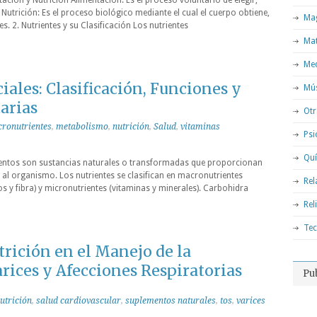
ación y Nutrición Alimentación: Es el proceso voluntario de elegir,
Nutrición: Es el proceso biológico mediante el cual el cuerpo obtiene,
Mag
es. 2. Nutrientes y su Clasificación Los nutrientes
Ma
Med
iales: Clasificación, Funciones y
Mú
arias
Otr
ronutrientes
,
metabolismo
,
nutrición
,
Salud
,
vitaminas
Psi
Qu
mentos son sustancias naturales o transformadas que proporcionan
al organismo. Los nutrientes se clasifican en macronutrientes
Rel
os y fibra) y micronutrientes (vitaminas y minerales). Carbohidra
Rel
Tec
trición en el Manejo de la
rices y Afecciones Respiratorias
Pu
utrición
,
salud cardiovascular
,
suplementos naturales
,
tos
,
varices