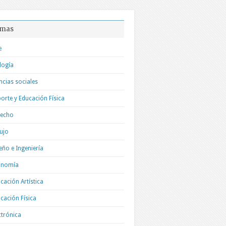
mas
e
logía
ncias sociales
orte y Educación Física
recho
ujo
eño e Ingeniería
onomía
cación Artística
cación Física
ctrónica