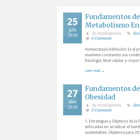
Fundamentos de 
25
Metabolismo En
JUN
by estudiapuntes
Eco
2026
0 Comment
Homeostasis Definición: Es el 
mantiene constantes sus condici
fisiología. Nivel celular y corpo
Leer más →
Fundamentos de 
27
Obesidad
MAY
by estudiapuntes
Die
2026
0 Comment
1. Estrategias y Objetivos de la
enfocadas en: erradicar el hamb
sustentables. Objetivos para 20