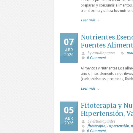
1. Conceptos Básicos de Aliment
preparar y consumir alimentos. 
transforma y utiliza los nutrient
Leer más →
Nutrientes Esenc
07
Fuentes Aliment
ABR
by estudiapuntes
mac
2026
0 Comment
Alimentos y Nutrientes Los ali
uno o más elementos nutritivos 
(carbohidratos, proteínas, lípid
Leer más →
Fitoterapia y Nu
05
Hipertensión, Va
ABR
by estudiapuntes
2026
fitoterapia
,
Hipertensión
,
n
0 Comment