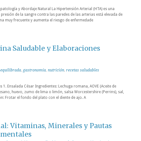
iopatología y Abordaje Natural La Hipertensión Arterial (HTA) es una
presión de la sangre contra las paredes de las arterias está elevada de
ma muy frecuente y aumenta el riesgo de enfermedade
ina Saludable y Elaboraciones
 equilibrada
,
gastronomía
,
nutrición
,
recetas saludables
s 1. Ensalada César Ingredientes: Lechuga romana, AOVE (Aceite de
esano, huevo, zumo de lima o limón, salsa Worcestershire (Perrins), sal,
n: Frotar el fondo del plato con el diente de ajo. A
al: Vitaminas, Minerales y Pautas
amentales