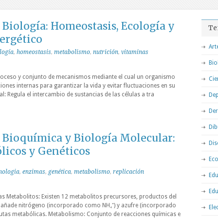
Biología: Homeostasis, Ecología y
Te
ergético
Art
logía
,
homeostasis
,
metabolismo
,
nutrición
,
vitaminas
Bio
proceso y conjunto de mecanismos mediante el cual un organismo
Cie
ones internas para garantizar la vida y evitar fluctuaciones en su
ral: Regula el intercambio de sustancias de las células a tra
Dep
De
Dib
Bioquímica y Biología Molecular:
Dis
licos y Genéticos
Ec
nologia
,
enzimas
,
genética
,
metabolismo
,
replicación
Edu
Edu
s Metabolitos: Existen 12 metabolitos precursores, productos del
es añade nitrógeno (incorporado como NH₄⁺) y azufre (incorporado
Ele
utas metabólicas. Metabolismo: Conjunto de reacciones químicas e