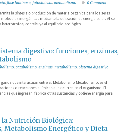
lvin
,
fase luminosa
,
fotosíntesis
,
metabolismo
0 Comment
permite la síntesis o producción de materia orgánica para los seres
 moléculas inorgánicas mediante la utilización de energía solar. Al ser
 heterótrofos, contribuye al equilibrio ecológico
stema digestivo: funciones, enzimas,
tabolismo
bolismo
,
catabolismo
,
enzimas
,
metabolismo
,
Sistema digestivo
rganos que interactúan entre sí. Metabolismo Metabolismo: es el
maciones o reacciones químicas que ocurren en el organismo. El
cias que ingresan, fabrica otras sustancias y obtiene energía para
la Nutrición Biológica:
, Metabolismo Energético y Dieta