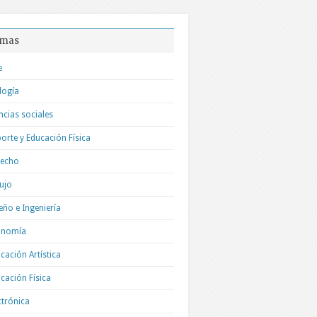
mas
e
logía
ncias sociales
orte y Educación Física
recho
ujo
eño e Ingeniería
onomía
cación Artística
cación Física
ctrónica