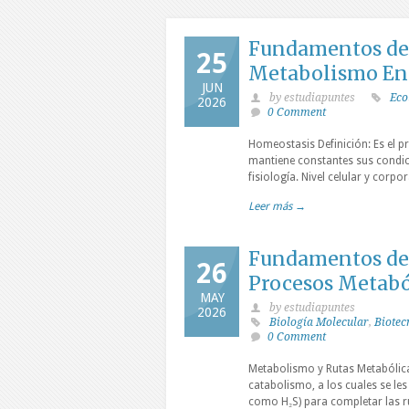
Fundamentos de 
25
Metabolismo En
JUN
by estudiapuntes
Eco
2026
0 Comment
Homeostasis Definición: Es el 
mantiene constantes sus condici
fisiología. Nivel celular y corpo
Leer más →
Fundamentos de 
26
Procesos Metabó
MAY
by estudiapuntes
2026
Biología Molecular
,
Biotec
0 Comment
Metabolismo y Rutas Metabólica
catabolismo, a los cuales se l
como H₂S) para completar las r