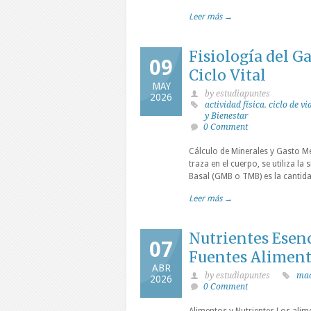
Leer más →
Fisiología del G
09
Ciclo Vital
MAY
by estudiapuntes
2026
actividad física
,
ciclo de vi
y Bienestar
0 Comment
Cálculo de Minerales y Gasto M
traza en el cuerpo, se utiliza l
Basal (GMB o TMB) es la cantid
Leer más →
Nutrientes Esenc
07
Fuentes Aliment
ABR
by estudiapuntes
mac
2026
0 Comment