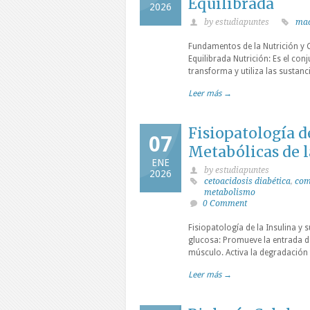
Equilibrada
2026
by estudiapuntes
mac
Fundamentos de la Nutrición y C
Equilibrada Nutrición: Es el co
transforma y utiliza las sustan
Leer más →
Fisiopatología d
07
Metabólicas de l
ENE
by estudiapuntes
2026
cetoacidosis diabética
,
com
metabolismo
0 Comment
Fisiopatología de la Insulina y
glucosa: Promueve la entrada de 
músculo. Activa la degradación t
Leer más →