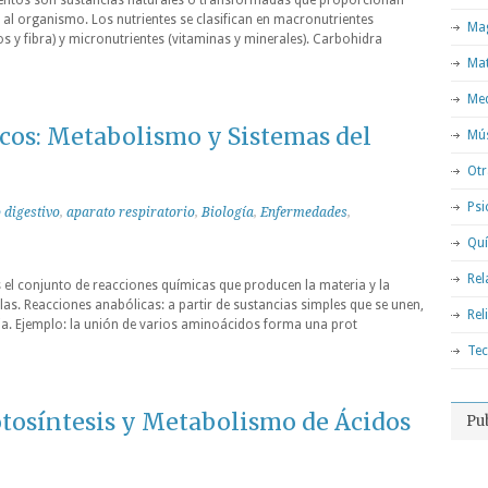
mentos son sustancias naturales o transformadas que proporcionan
al organismo. Los nutrientes se clasifican en macronutrientes
Mag
os y fibra) y micronutrientes (vitaminas y minerales). Carbohidra
Ma
Med
cos: Metabolismo y Sistemas del
Mú
Otr
Psi
 digestivo
,
aparato respiratorio
,
Biología
,
Enfermedades
,
Qu
Rel
el conjunto de reacciones químicas que producen la materia y la
las. Reacciones anabólicas: a partir de sustancias simples que se unen,
Rel
a. Ejemplo: la unión de varios aminoácidos forma una prot
Tec
otosíntesis y Metabolismo de Ácidos
Pu