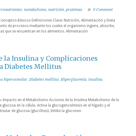
ronutrientes
,
metabolismo
,
nutrición
,
proteínas
0 Comment
onceptos Básicos Definiciones Clave: Nutrición, Alimentación y Dieta
njunto de procesos mediante los cuales el organismo ingiere, absorbe,
cias que se encuentran en los alimentos. Alimentación
e la Insulina y Complicaciones
a Diabetes Mellitus
a hiperosmolar
,
Diabetes mellitus
,
Hiperglucemia
,
insulina
,
 su Impacto en el Metabolismo Acciones de la Insulina Metabolismo de la
glucosa en la célula. Activa la glucogenosíntesis en el hígado y el
isular de glucosa (glucólisis). Inhibe la gluconeo