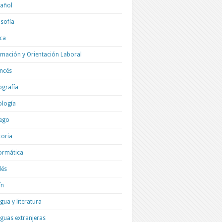
añol
osofía
ica
mación y Orientación Laboral
ncés
grafía
ología
ego
toria
ormática
lés
ín
gua y literatura
guas extranjeras