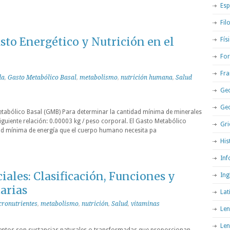
Esp
Fil
asto Energético y Nutrición en el
Fís
For
Fra
da
,
Gasto Metabólico Basal
,
metabolismo
,
nutrición humana
,
Salud
Geo
Ge
etabólico Basal (GMB) Para determinar la cantidad mínima de minerales
a siguiente relación: 0.00003 kg / peso corporal. El Gasto Metabólico
Gri
ad mínima de energía que el cuerpo humano necesita pa
His
Inf
iales: Clasificación, Funciones y
Ing
arias
Lat
ronutrientes
,
metabolismo
,
nutrición
,
Salud
,
vitaminas
Len
Len