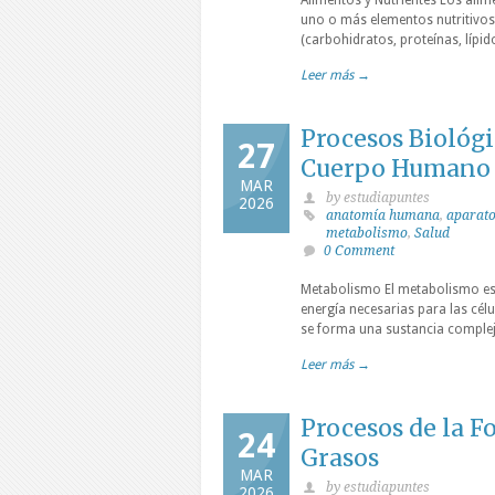
Alimentos y Nutrientes Los ali
uno o más elementos nutritivos 
(carbohidratos, proteínas, lípid
Leer más →
Procesos Biológi
27
Cuerpo Humano
MAR
by estudiapuntes
2026
anatomía humana
,
aparato
metabolismo
,
Salud
0 Comment
Metabolismo El metabolismo es 
energía necesarias para las célu
se forma una sustancia complej
Leer más →
Procesos de la F
24
Grasos
MAR
by estudiapuntes
2026