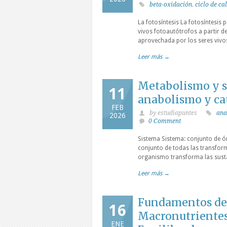
beta-oxidación
,
ciclo de ca
La fotosíntesis La fotosíntesis 
vivos fotoautótrofos a partir de
aprovechada por los seres vivos
Leer más →
Metabolismo y si
11
anabolismo y ca
FEB
by estudiapuntes
ana
2026
0 Comment
Sistema Sistema: conjunto de ó
conjunto de todas las transfor
organismo transforma las sustan
Leer más →
Fundamentos de 
16
Macronutrientes
ENE