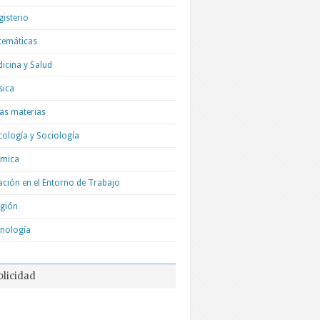
isterio
temáticas
icina y Salud
sica
as materias
cología y Sociología
ímica
ación en el Entorno de Trabajo
igión
nología
blicidad