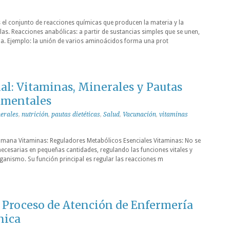
el conjunto de reacciones químicas que producen la materia y la
las. Reacciones anabólicas: a partir de sustancias simples que se unen,
a. Ejemplo: la unión de varios aminoácidos forma una prot
al: Vitaminas, Minerales y Pautas
amentales
erales
,
nutrición
,
pautas dietéticas
,
Salud
,
Vacunación
,
vitaminas
mana Vitaminas: Reguladores Metabólicos Esenciales Vitaminas: No se
ecesarias en pequeñas cantidades, regulando las funciones vitales y
rganismo. Su función principal es regular las reacciones m
 Proceso de Atención de Enfermería
nica