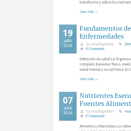
transforma y utiliza los nutrient
Leer más →
Fundamentos de l
19
Enfermedades
ABR
by estudiapuntes
bie
2026
0 Comment
Definición de salud La Organiza
completo bienestar físico, ment
salud mental y social Física: Es
Leer más →
Nutrientes Esenc
07
Fuentes Aliment
ABR
by estudiapuntes
mac
2026
0 Comment
Alimentos y Nutrientes Los ali