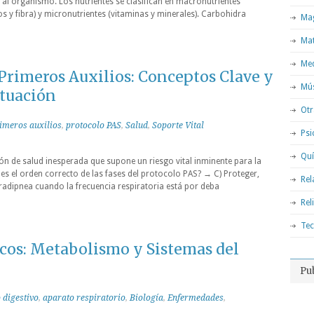
al organismo. Los nutrientes se clasifican en macronutrientes
os y fibra) y micronutrientes (vitaminas y minerales). Carbohidra
Mag
Ma
Med
Primeros Auxilios: Conceptos Clave y
Mú
ctuación
Otr
imeros auxilios
,
protocolo PAS
,
Salud
,
Soporte Vital
Psi
Qu
ón de salud inesperada que supone un riesgo vital inminente para la
es el orden correcto de las fases del protocolo PAS? → C) Proteger,
Rel
radipnea cuando la frecuencia respiratoria está por deba
Rel
Tec
cos: Metabolismo y Sistemas del
Pu
 digestivo
,
aparato respiratorio
,
Biología
,
Enfermedades
,