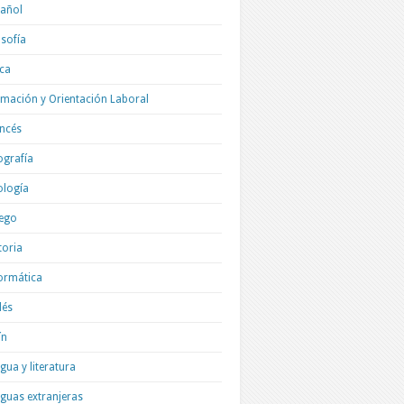
añol
osofía
ica
mación y Orientación Laboral
ncés
grafía
ología
ego
toria
ormática
lés
ín
gua y literatura
guas extranjeras