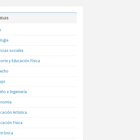
mas
e
logía
ncias sociales
orte y Educación Física
recho
ujo
eño e Ingeniería
onomía
cación Artística
cación Física
ctrónica