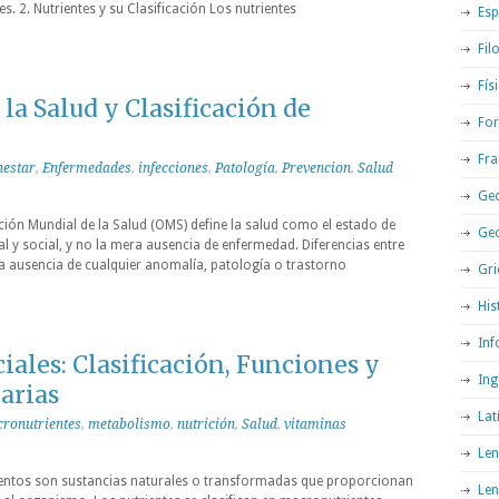
es. 2. Nutrientes y su Clasificación Los nutrientes
Esp
Fil
Fís
a Salud y Clasificación de
For
Fra
nestar
,
Enfermedades
,
infecciones
,
Patología
,
Prevencion
,
Salud
Geo
ción Mundial de la Salud (OMS) define la salud como el estado de
Ge
al y social, y no la mera ausencia de enfermedad. Diferencias entre
 la ausencia de cualquier anomalía, patología o trastorno
Gri
His
Inf
iales: Clasificación, Funciones y
Ing
arias
Lat
ronutrientes
,
metabolismo
,
nutrición
,
Salud
,
vitaminas
Len
mentos son sustancias naturales o transformadas que proporcionan
Len