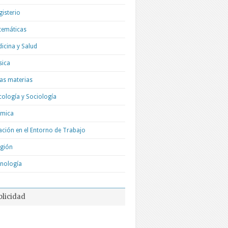
isterio
temáticas
icina y Salud
sica
as materias
cología y Sociología
ímica
ación en el Entorno de Trabajo
igión
nología
blicidad