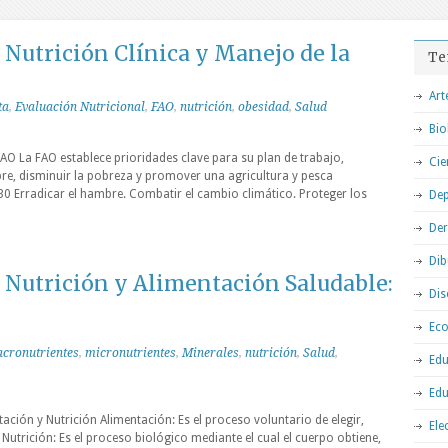
Nutrición Clínica y Manejo de la
Te
Art
ta
,
Evaluación Nutricional
,
FAO
,
nutrición
,
obesidad
,
Salud
Bio
 FAO La FAO establece prioridades clave para su plan de trabajo,
Cie
re, disminuir la pobreza y promover una agricultura y pesca
30 Erradicar el hambre. Combatir el cambio climático. Proteger los
Dep
De
Dib
Nutrición y Alimentación Saludable:
Dis
Ec
cronutrientes
,
micronutrientes
,
Minerales
,
nutrición
,
Salud
,
Edu
Edu
ación y Nutrición Alimentación: Es el proceso voluntario de elegir,
Ele
Nutrición: Es el proceso biológico mediante el cual el cuerpo obtiene,