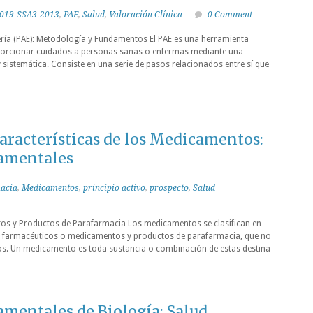
019-SSA3-2013
,
PAE
,
Salud
,
Valoración Clínica
0 Comment
ría (PAE): Metodología y Fundamentos El PAE es una herramienta
orcionar cuidados a personas sanas o enfermas mediante una
 sistemática. Consiste en una serie de pasos relacionados entre sí que
Características de los Medicamentos:
amentales
acia
,
Medicamentos
,
principio activo
,
prospecto
,
Salud
tos y Productos de Parafarmacia Los medicamentos se clasifican en
 farmacéuticos o medicamentos y productos de parafarmacia, que no
. Un medicamento es toda sustancia o combinación de estas destina
mentales de Biología: Salud,