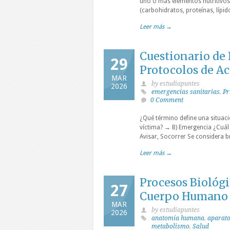
uno o más elementos nutritivos 
(carbohidratos, proteínas, lípid
Leer más →
Cuestionario de 
29
Protocolos de A
MAR
by estudiapuntes
2026
emergencias sanitarias
,
Pr
0 Comment
¿Qué término define una situaci
víctima? → B) Emergencia ¿Cuál 
Avisar, Socorrer Se considera b
Leer más →
Procesos Biológi
27
Cuerpo Humano
MAR
by estudiapuntes
2026
anatomía humana
,
aparato
metabolismo
,
Salud