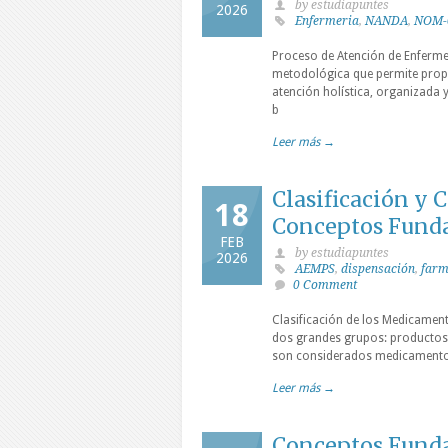
by estudiapuntes
2026
Enfermeria
,
NANDA
,
NOM-
Proceso de Atención de Enferme
metodológica que permite prop
atención holística, organizada y
b
Leer más →
Clasificación y 
18
Conceptos Fund
FEB
by estudiapuntes
2026
AEMPS
,
dispensación
,
farm
0 Comment
Clasificación de los Medicamen
dos grandes grupos: productos
son considerados medicamentos
Leer más →
Conceptos Funda