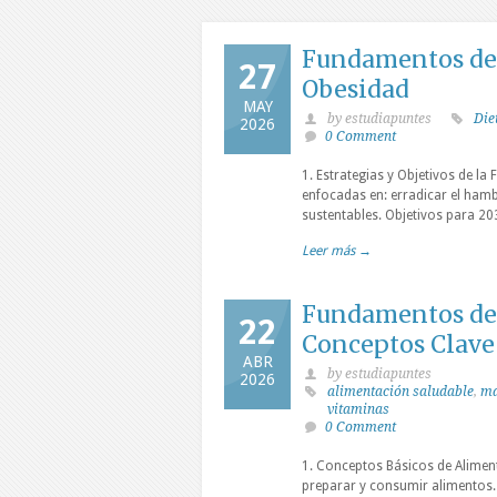
Fundamentos de 
27
Obesidad
MAY
by estudiapuntes
Die
2026
0 Comment
1. Estrategias y Objetivos de la
enfocadas en: erradicar el hamb
sustentables. Objetivos para 20
Leer más →
Fundamentos de 
22
Conceptos Clave
ABR
by estudiapuntes
2026
alimentación saludable
,
ma
vitaminas
0 Comment
1. Conceptos Básicos de Aliment
preparar y consumir alimentos. 