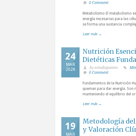
0 Comment
Metabolismo El metabolismo es 
energía necesarias para las célu
se forma una sustancia complej
Leer más →
Nutrición Esenci
24
Dietéticas Fund
MAR
by estudiapuntes
Min
2026
0 Comment
Fundamentos de la Nutrición Hu
queman para dar energía. Son n
manteniendo el equilibrio del o
Leer más →
Metodología del
19
y Valoración Clí
MAR