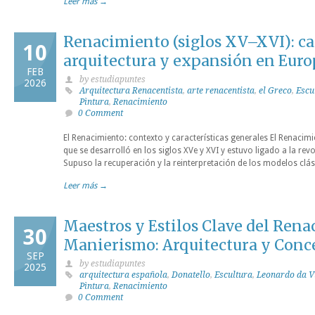
Leer más →
Renacimiento (siglos XV–XVI): cara
10
arquitectura y expansión en Euro
FEB
by estudiapuntes
2026
Arquitectura Renacentista
,
arte renacentista
,
el Greco
,
Escu
Pìntura
,
Renacimiento
0 Comment
El Renacimiento: contexto y características generales El Renacim
que se desarrolló en los siglos XVe y XVI y estuvo ligado a la re
Supuso la recuperación y la reinterpretación de los modelos clás
Leer más →
Maestros y Estilos Clave del Ren
30
Manierismo: Arquitectura y Conc
SEP
by estudiapuntes
2025
arquitectura española
,
Donatello
,
Escultura
,
Leonardo da V
Pìntura
,
Renacimiento
0 Comment