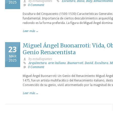
by estudiapuntes
Escultura
,
Italia
,
Italy
,
Renacimiento
2025
0 Comment
Escultura del Cinquecento (1500-1530) Características Generale
fundamental. Importancia de ciertos descubrimientos arqueológic
redondo es la forma preferida. La figura de Miguel Ángel domina
Leer más →
Miguel Ángel Buonarroti: Vida, O
23
Genio Renacentista
MAR
by estudiapuntes
2025
Arquitectura
,
arte italiano
,
Buonarroti
,
David
,
Escultura
,
Mi
0 Comment
Miguel Ángel Buonarroti: Un Genio del Renacimiento Miguel Ángel
1475, fue un artista multifacético del Renacimiento italiano, de
Convencido de su genio, vivió atormentado por la magnitud de su 
Leer más →