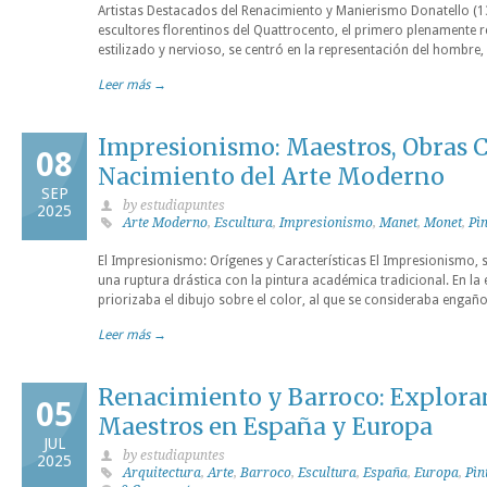
Artistas Destacados del Renacimiento y Manierismo Donatello (1
escultores florentinos del Quattrocento, el primero plenamente re
estilizado y nervioso, se centró en la representación del hombre,
Leer más →
Impresionismo: Maestros, Obras C
08
Nacimiento del Arte Moderno
SEP
by estudiapuntes
2025
Arte Moderno
,
Escultura
,
Impresionismo
,
Manet
,
Monet
,
Pì
El Impresionismo: Orígenes y Características El Impresionismo, 
una ruptura drástica con la pintura académica tradicional. En la 
priorizaba el dibujo sobre el color, al que se consideraba enga
Leer más →
Renacimiento y Barroco: Exploran
05
Maestros en España y Europa
JUL
by estudiapuntes
2025
Arquitectura
,
Arte
,
Barroco
,
Escultura
,
España
,
Europa
,
Pìn