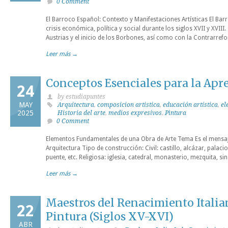
0 Comment
El Barroco Español: Contexto y Manifestaciones Artísticas El Ba
crisis económica, política y social durante los siglos XVII y XVIII
Austrias y el inicio de los Borbones, así como con la Contrarref
Leer más →
Conceptos Esenciales para la Apre
24
by estudiapuntes
MAY
Arquitectura
,
composicion artistica
,
educación artística
,
el
2025
Historia del arte
,
medios expresivos
,
Pìntura
0 Comment
Elementos Fundamentales de una Obra de Arte Tema Es el mensa
Arquitectura Tipo de construcción: Civil: castillo, alcázar, palac
puente, etc. Religiosa: iglesia, catedral, monasterio, mezquita, si
Leer más →
Maestros del Renacimiento Italian
22
Pintura (Siglos XV-XVI)
ABR