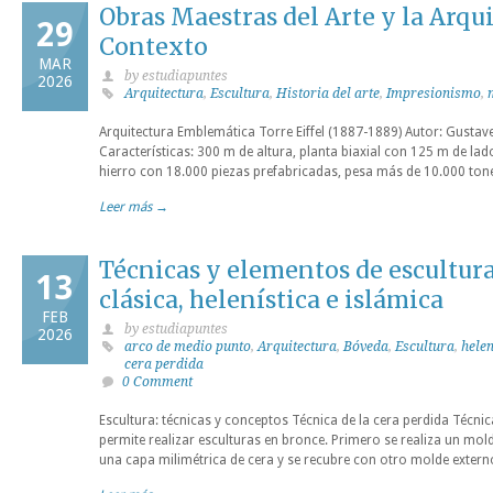
Obras Maestras del Arte y la Arqui
29
Contexto
MAR
by estudiapuntes
2026
Arquitectura
,
Escultura
,
Historia del arte
,
Impresionismo
,
Arquitectura Emblemática Torre Eiffel (1887-1889) Autor: Gustave E
Características: 300 m de altura, planta biaxial con 125 m de lad
hierro con 18.000 piezas prefabricadas, pesa más de 10.000 tone
Leer más →
Técnicas y elementos de escultura
13
clásica, helenística e islámica
FEB
by estudiapuntes
2026
arco de medio punto
,
Arquitectura
,
Bóveda
,
Escultura
,
helen
cera perdida
0 Comment
Escultura: técnicas y conceptos Técnica de la cera perdida Técnic
permite realizar esculturas en bronce. Primero se realiza un mold
una capa milimétrica de cera y se recubre con otro molde externo