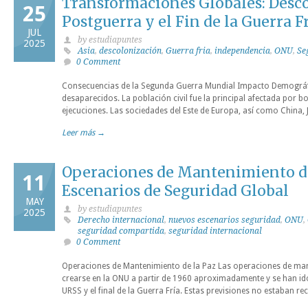
Transformaciones Globales: Desco
25
Postguerra y el Fin de la Guerra F
JUL
by estudiapuntes
2025
Asia
,
descolonización
,
Guerra fria
,
independencia
,
ONU
,
Se
0 Comment
Consecuencias de la Segunda Guerra Mundial Impacto Demográfi
desaparecidos. La población civil fue la principal afectada por
ejecuciones. Las sociedades del Este de Europa, así como China, 
Leer más →
Operaciones de Mantenimiento de
11
Escenarios de Seguridad Global
MAY
by estudiapuntes
2025
Derecho internacional
,
nuevos escenarios seguridad
,
ONU
,
seguridad compartida
,
seguridad internacional
0 Comment
Operaciones de Mantenimiento de la Paz Las operaciones de ma
crearse en la ONU a partir de 1960 aproximadamente y se han ido 
URSS y el final de la Guerra Fría. Estas previsiones no estaban 