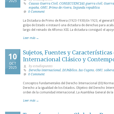
2025
Causas Guerra Civil
,
CONSECUENCIAS guerra civil
,
Guerra
españa
,
ONU
,
Primo de rivera
,
Segunda republica
0 Comment
La Dictadura de Primo de Rivera (1923-1930) En 1923, el general
golpe de Estado e instauró una dictadura de derechas para acab
largo del reinado de Alfonso XIII. La dictadura consiguió el apoy
Leer más →
Sujetos, Fuentes y Características
10
Internacional Clásico y Contemp
OCT
by estudiapuntes
2025
Derecho internacional
,
DI Público
,
Ius Cogens
,
ONU
,
sobera
0 Comment
Conceptos Fundamentales del Derecho Internacional (DI) Norm
Derecho a la igualdad de los Estados. Objetivo del Derecho Intern
orden de la comunidad internacional. La Asamblea General de l
Leer más →