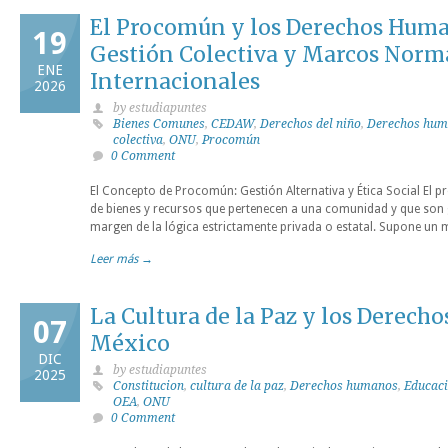
El Procomún y los Derechos Hum
19
Gestión Colectiva y Marcos Norm
ENE
Internacionales
2026
by estudiapuntes
Bienes Comunes
,
CEDAW
,
Derechos del niño
,
Derechos hum
colectiva
,
ONU
,
Procomún
0 Comment
El Concepto de Procomún: Gestión Alternativa y Ética Social El 
de bienes y recursos que pertenecen a una comunidad y que son 
margen de la lógica estrictamente privada o estatal. Supone un 
Leer más →
La Cultura de la Paz y los Derec
07
México
DIC
by estudiapuntes
2025
Constitucion
,
cultura de la paz
,
Derechos humanos
,
Educac
OEA
,
ONU
0 Comment