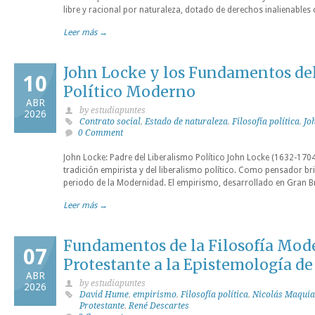
libre y racional por naturaleza, dotado de derechos inalienables c
Leer más →
John Locke y los Fundamentos de
10
Político Moderno
ABR
by estudiapuntes
2026
Contrato social
,
Estado de naturaleza
,
Filosofía política
,
Jo
0 Comment
John Locke: Padre del Liberalismo Político John Locke (1632-1704
tradición empirista y del liberalismo político. Como pensador brit
periodo de la Modernidad. El empirismo, desarrollado en Gran Br
Leer más →
Fundamentos de la Filosofía Mod
07
Protestante a la Epistemología d
ABR
by estudiapuntes
2026
David Hume
,
empirismo
,
Filosofía política
,
Nicolás Maquia
Protestante
,
René Descartes