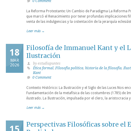
0 Comment
La Reforma Protestante: Un Cambio de Paradigma La Reforma Pr
que marcó el Renacimiento por tener profundas implicaciones filo
venta de las indulgencias y la ostentación de la jerarquía eclesi
Leer más →
Filosofía de Immanuel Kant y el L
18
Ilustración
MAR
by estudiapuntes
2026
Ética formal
,
Filosofía política
,
historia de la filosofía
,
Ilus
Kant
0 Comment
Contexto Histórico: La Ilustración y el Siglo de las Luces Nos 
Fundamentación de la metafísica de las costumbres (1785) de I
ilustrado. La Ilustración, impulsada por el clero, la aristocracia 
Leer más →
Perspectivas Filosóficas sobre el E
15