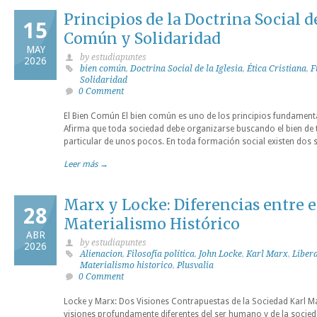
Principios de la Doctrina Social de
15
Común y Solidaridad
MAY
by estudiapuntes
2026
bien común
,
Doctrina Social de la Iglesia
,
Ética Cristiana
,
F
Solidaridad
0 Comment
El Bien Común El bien común es uno de los principios fundamentale
Afirma que toda sociedad debe organizarse buscando el bien de 
particular de unos pocos. En toda formación social existen dos su
Leer más →
Marx y Locke: Diferencias entre e
28
Materialismo Histórico
ABR
by estudiapuntes
2026
Alienacion
,
Filosofía política
,
John Locke
,
Karl Marx
,
Liber
Materialismo historico
,
Plusvalia
0 Comment
Locke y Marx: Dos Visiones Contrapuestas de la Sociedad Karl M
visiones profundamente diferentes del ser humano y de la socieda