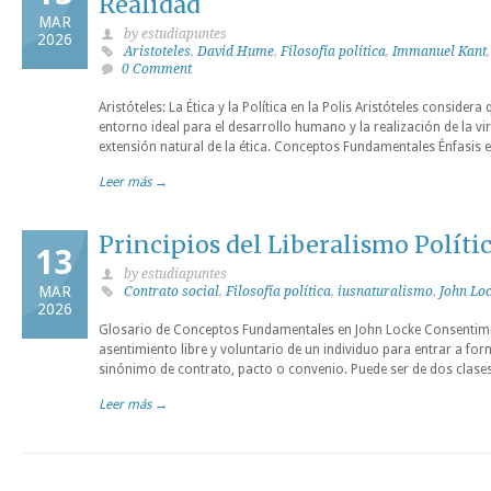
Realidad
MAR
by estudiapuntes
2026
Aristoteles
,
David Hume
,
Filosofía política
,
Immanuel Kant
0 Comment
Aristóteles: La Ética y la Política en la Polis Aristóteles considera
entorno ideal para el desarrollo humano y la realización de la virt
extensión natural de la ética. Conceptos Fundamentales Énfasis en 
Leer más →
Principios del Liberalismo Políti
13
by estudiapuntes
MAR
Contrato social
,
Filosofía política
,
iusnaturalismo
,
John Lo
2026
Glosario de Conceptos Fundamentales en John Locke Consentimie
asentimiento libre y voluntario de un individuo para entrar a form
sinónimo de contrato, pacto o convenio. Puede ser de dos clase
Leer más →