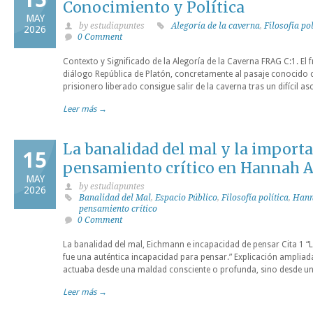
Conocimiento y Política
MAY
by estudiapuntes
Alegoría de la caverna
,
Filosofía pol
2026
0 Comment
Contexto y Significado de la Alegoría de la Caverna FRAG C:1. El f
diálogo República de Platón, concretamente al pasaje conocido 
prisionero liberado consigue salir de la caverna tras un difícil as
Leer más →
La banalidad del mal y la importa
15
pensamiento crítico en Hannah 
MAY
by estudiapuntes
2026
Banalidad del Mal
,
Espacio Público
,
Filosofía política
,
Hann
pensamiento crítico
0 Comment
La banalidad del mal, Eichmann e incapacidad de pensar Cita 1 “La
fue una auténtica incapacidad para pensar.” Explicación amplia
actuaba desde una maldad consciente o profunda, sino desde una
Leer más →