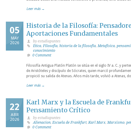
Leer más →
Historia de la Filosofía: Pensador
05
Aportaciones Fundamentales
MAY
by estudiapuntes
2026
Etica
,
Filosofia
,
historia de la filosofía
,
Metafísica
,
pensamie
conocimiento
0 Comment
Filosofía Antigua Platón Platón se sitúa en el siglo IV a. C. y per
de Aristóteles y discípulo de Sócrates, quien marcó profundame
propició su salida de Atenas. Años más tarde, volvió a Atenas, 
Leer más →
Karl Marx y la Escuela de Frankfu
22
Pensamiento Crítico
ABR
by estudiapuntes
2026
Alienacion
,
Escuela de Frankfurt
,
Karl Marx
,
Marxismo
,
pe
0 Comment