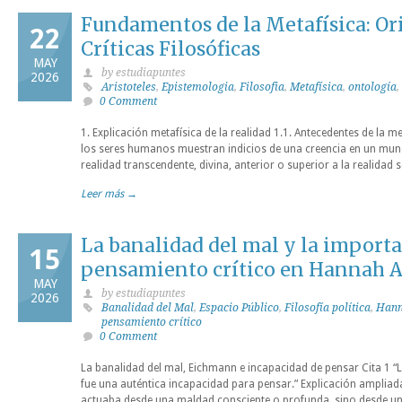
Fundamentos de la Metafísica: Ori
22
Críticas Filosóficas
MAY
by estudiapuntes
2026
Aristoteles
,
Epistemologia
,
Filosofia
,
Metafísica
,
ontología
,
0 Comment
1. Explicación metafísica de la realidad 1.1. Antecedentes de la m
los seres humanos muestran indicios de una creencia en un mun
realidad transcendente, divina, anterior o superior a la realidad se
Leer más →
La banalidad del mal y la importa
15
pensamiento crítico en Hannah 
MAY
by estudiapuntes
2026
Banalidad del Mal
,
Espacio Público
,
Filosofía política
,
Hann
pensamiento crítico
0 Comment
La banalidad del mal, Eichmann e incapacidad de pensar Cita 1 “La
fue una auténtica incapacidad para pensar.” Explicación amplia
actuaba desde una maldad consciente o profunda, sino desde una