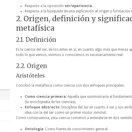
Respecto a la oposición
ser/apariencia
.
Respecto a la búsqueda de una explicación al origen y formación
2. Origen, definición y significa
metafísica
2.1. Definición
Es la ciencia del ser, de los entes en sí, en cuanto algo más que meras
todo lo que vemos, vivimos o conocemos es necesariamente real.
2.2. Origen
Aristóteles
Concibió la metafísica como ciencia con dos enfoques principales:
Como ciencia primera:
Aquella que suministraría el fundamento
(la enciclopedia de las ciencias).
Enfoque abstracto:
Disciplina del
Ser
en cuanto a ser y sus atri
idea con la del ser como un primer motor inmóvil.
Como consecuencia, esta ciencia comenzó a entenderse en dos sentido
Ontología:
Como fuente de conocimiento general.