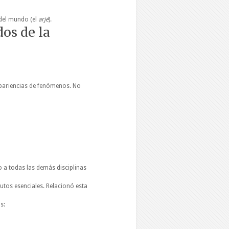
 del mundo (el
arjé
).
dos de la
 apariencias de fenómenos. No
 a todas las demás disciplinas
butos esenciales. Relacionó esta
s: