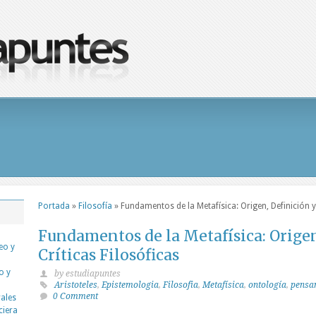
Portada
»
Filosofía
»
Fundamentos de la Metafísica: Origen, Definición y 
Fundamentos de la Metafísica: Origen
eo y
Críticas Filosóficas
o y
by estudiapuntes
Aristoteles
,
Epistemologia
,
Filosofia
,
Metafísica
,
ontología
,
pensam
0 Comment
rales
ciera