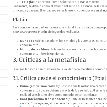
Teología:
En concreto, como saber sobre lo transcendente.
Finalmente, se definió como el estudio del ser o de la esencia de la real
principios y causas. El verdadero ser es la esencia que subyace en el inte
Platón
Para conocer la verdad, es necesario ir más allá de los datos que propo
Mito de la caverna
). Platón distingue dos realidades:
Mundo sensible:
Basado en los sentidos y las sombras; no es un
conocimiento.
Mundo de las Ideas:
Es la verdadera esencia de todas las cosas 
conocimiento, libre de opiniones.
3. Críticas a la metafísica
Diversos filósofos han cuestionado la validez de la metafísica como cie
3.1. Crítica desde el conocimiento (Epi
Hume (empirismo radical):
Sostiene que la metafísica carece d
conocimiento solo se obtiene a través de los sentidos. Al estar la 
realidad sensible, no sirve como método de conocimiento.
Kant (idealismo transcendental):
Parte de Descartes para inve
ciencia. Concluye que, al ocuparse de objetos situados más allá d