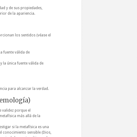
idad y de sus propiedades,
rior de la apariencia.
rcionan los sentidos (véase el
a fuente válida de
y la única fuente válida de
ncia para alcanzar la verdad.
stemología)
e validez porque el
metafísica más allá de la
stigar si la metafísica es una
el conocimiento sensible (Dios,