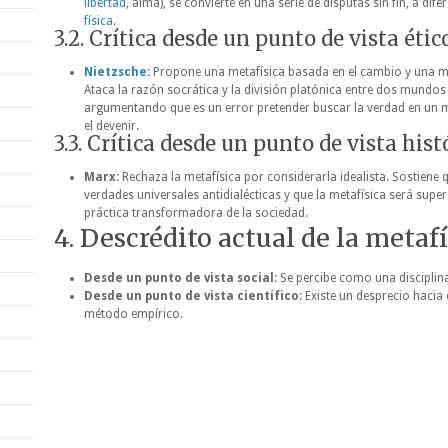
libertad
, alma), se convierte en una serie de disputas sin fin, a dif
física
.
3.2. Crítica desde un punto de vista éti
Nietzsche
:
Propone una metafísica basada en el cambio y una mo
Ataca la razón socrática y la división platónica entre dos mundos (r
argumentando que es un error pretender buscar la verdad en un 
el devenir.
3.3. Crítica desde un punto de vista hist
Marx:
Rechaza la metafísica por considerarla idealista. Sostiene 
verdades universales antidialécticas y que la metafísica será supe
práctica transformadora de la sociedad.
4. Descrédito actual de la metaf
Desde un punto de vista social:
Se percibe como una disciplina 
Desde un punto de vista científico:
Existe un desprecio hacia 
método empírico.