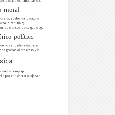
erencia de las matemáticas o la
co-moral
ral que defienda lo natural.
eal e inteligible),
mundo transcendente que niega
órico-político
que no se pueden establecer
rada gracias al progreso y la
ísica
inútil y compleja.
ella por considerarse ajena al