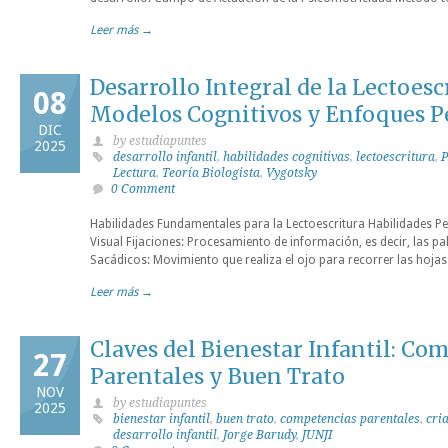
Leer más →
Desarrollo Integral de la Lectoesc
08
Modelos Cognitivos y Enfoques P
DIC
by estudiapuntes
2025
desarrollo infantil
,
habilidades cognitivas
,
lectoescritura
,
P
Lectura
,
Teoría Biologista
,
Vygotsky
0 Comment
Habilidades Fundamentales para la Lectoescritura Habilidades Pe
Visual Fijaciones: Procesamiento de información, es decir, las
Sacádicos: Movimiento que realiza el ojo para recorrer las hojas
Leer más →
Claves del Bienestar Infantil: Co
27
Parentales y Buen Trato
NOV
by estudiapuntes
2025
bienestar infantil
,
buen trato
,
competencias parentales
,
cri
desarrollo infantil
,
Jorge Barudy
,
JUNJI