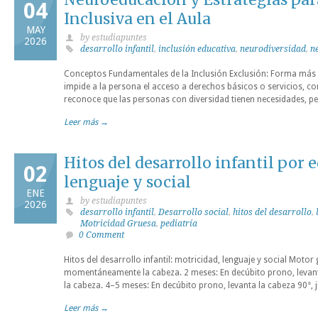
04
Inclusiva en el Aula
MAY
by estudiapuntes
2026
desarrollo infantil
,
inclusión educativa
,
neurodiversidad
,
n
Conceptos Fundamentales de la Inclusión Exclusión: Forma más d
impide a la persona el acceso a derechos básicos o servicios, c
reconoce que las personas con diversidad tienen necesidades, per
Leer más →
Hitos del desarrollo infantil por 
02
lenguaje y social
ENE
by estudiapuntes
2026
desarrollo infantil
,
Desarrollo social
,
hitos del desarrollo
,
Motricidad Gruesa
,
pediatría
0 Comment
Hitos del desarrollo infantil: motricidad, lenguaje y social Moto
momentáneamente la cabeza. 2 meses: En decúbito prono, levant
la cabeza. 4–5 meses: En decúbito prono, levanta la cabeza 90°, 
Leer más →