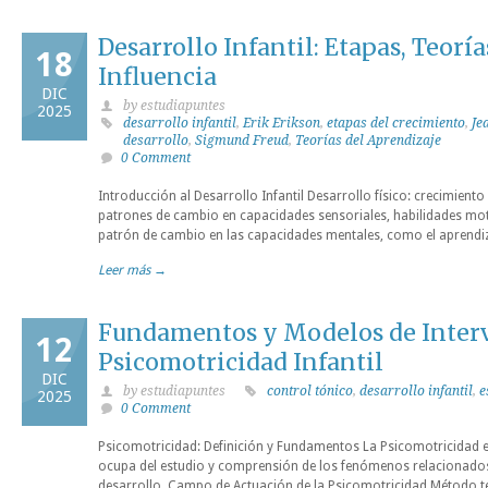
Desarrollo Infantil: Etapas, Teoría
18
Influencia
DIC
by estudiapuntes
2025
desarrollo infantil
,
Erik Erikson
,
etapas del crecimiento
,
Je
desarrollo
,
Sigmund Freud
,
Teorías del Aprendizaje
0 Comment
Introducción al Desarrollo Infantil Desarrollo físico: crecimiento
patrones de cambio en capacidades sensoriales, habilidades moto
patrón de cambio en las capacidades mentales, como el aprendiz
Leer más →
Fundamentos y Modelos de Inter
12
Psicomotricidad Infantil
DIC
by estudiapuntes
control tónico
,
desarrollo infantil
,
e
2025
0 Comment
Psicomotricidad: Definición y Fundamentos La Psicomotricidad 
ocupa del estudio y comprensión de los fenómenos relacionados
desarrollo. Campo de Actuación de la Psicomotricidad Método te