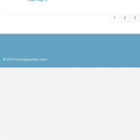
Leer más →
1
2
3
© 2013 Estudiapuntes.com