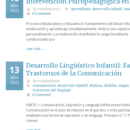
Intervención Psicopedagógica en 
NOV
by estudiapuntes
aprendizaje
,
desarrollo infantil
,
ma
2025
0 Comment
Procesos Madurativos y Educativos: Fundamentos del Desarrollo
maduración y aprendizaje simultáneamente. Ambos son aspectos
personalización. La maduración manifiesta la carga hereditaria.
condicionado por
Leer más →
Desarrollo Lingüístico Infantil: F
13
Trastornos de la Comunicación
NOV
by estudiapuntes
2025
comunicacion
,
desarrollo infantil
,
disfasia
,
dislalia
,
etapas 
trastornos del lenguaje
0 Comment
PARTE 1: Comunicación, Expresión y Lenguaje Definiciones Fun
Comunicación es el acto de relación en el que dos o más partic
mediante una forma de expresión o un lenguaje. Principio n.º 1:
comun