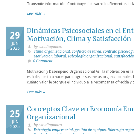
Transmite información. Contribuye al desarrollo. Elementos de
Leer más →
Dinámicas Psicosociales en el En
29
Motivación, Clima y Satisfacción
JUN
by estudiapuntes
2025
clima organizacional
,
conflicto de tarea
,
contrato psicológ
Motivacion laboral
,
Psicología organizacional
,
satisfacció
0 Comment
Motivación y Desempeño Organizacional Así, la motivación es la 
está dispuesto a hacer para lograr sus metas organizacionales.
cuánto valor le otorgue el individuo a la recompensa ofrecida y d
Leer más →
Conceptos Clave en Economía Emp
25
Organizacional
JUN
by estudiapuntes
2025
Estrategia empresarial
,
gestión de equipos
,
liderazgo orga