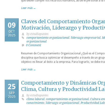
que deben cumplir los recursos humanos, atrae el personal a la 
Leer más →
Claves del Comportamiento Organ
09
Motivación, Liderazgo y Producti
OCT
by estudiapuntes
2025
comportamiento organizacional
,
liderazgo empresarial
,
Mo
organizacional
0 Comment
Resumen de Comportamiento Organizacional ¿Qué es el Compor
disciplina que busca optimizar el desempeño a través de un grupo
objetivo es llevar al éxito a la empresa. Para lograrlo, se debe t
Leer más →
Comportamiento y Dinámicas Org
25
Clima, Cultura y Productividad L
SEP
by estudiapuntes
2025
clima laboral
,
comportamiento organizacional
,
Cultura em
conocimiento
,
liderazgo organizacional
,
Productividad Lab