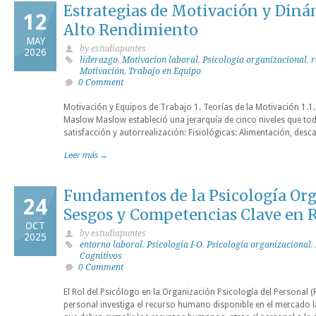
Estrategias de Motivación y Diná
12
Alto Rendimiento
MAY
by estudiapuntes
2026
liderazgo
,
Motivacion laboral
,
Psicología organizacional
,
r
Motivación
,
Trabajo en Equipo
0 Comment
Motivación y Equipos de Trabajo 1. Teorías de la Motivación 1.1.
Maslow Maslow estableció una jerarquía de cinco niveles que to
satisfacción y autorrealización: Fisiológicas: Alimentación, desca
Leer más →
Fundamentos de la Psicología Org
24
Sesgos y Competencias Clave en R
OCT
by estudiapuntes
2025
entorno laboral
,
Psicología I-O
,
Psicología organizacional
,
Cognitivos
0 Comment
El Rol del Psicólogo en la Organización Psicología del Personal
personal investiga el recurso humano disponible en el mercado la