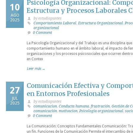
Psicología Organizacional: Comp
10
Estructura y Procesos Laborales C
AGO
by estudiapuntes
2025
Comportamiento Laboral
,
Estructura Organizacional
,
Proc
organizacional
0 Comment
La Psicología Organizacional y del Trabajo es una disciplina qu
comportamiento humano en el ámbito laboral, el impacto de f
organizaciones y los procesos psicosociales que ocurren dentro 
en Contex
Leer más →
Comunicación Efectiva y Compo
27
en Entornos Profesionales
JUL
by estudiapuntes
2025
comunicacion
,
Conducta humana
,
frustración
,
Gestión de C
comunicación
,
motivacion
,
Psicología organizacional
,
soci
0 Comment
La Comunicación: Conceptos Fundamentales Comunicación: Tran
un fin. Funciones de la Comunicación Permite el intercambio de 