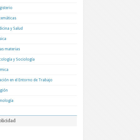
isterio
temáticas
icina y Salud
sica
as materias
cología y Sociología
ímica
ación en el Entorno de Trabajo
igión
nología
blicidad