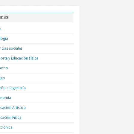
mas
e
logía
ncias sociales
orte y Educación Física
recho
ujo
eño e Ingeniería
onomía
cación Artística
cación Física
ctrónica