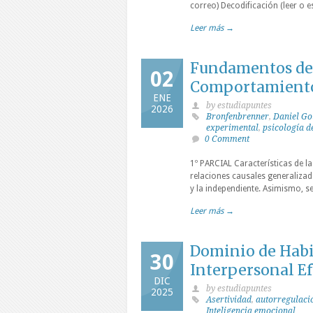
correo) Decodificación (leer o
Leer más →
Fundamentos de 
02
Comportamient
ENE
by estudiapuntes
2026
Bronfenbrenner
,
Daniel G
experimental
,
psicología d
0 Comment
1º PARCIAL Características de 
relaciones causales generalizad
y la independiente. Asimismo, se
Leer más →
Dominio de Habi
30
Interpersonal Ef
DIC
by estudiapuntes
2025
Asertividad
,
autorregulaci
Inteligencia emocional