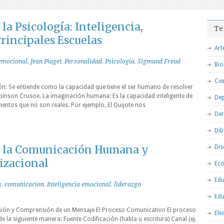
a Psicología: Inteligencia,
Te
rincipales Escuelas
Art
 emocional
,
Jean Piaget
,
Personalidad
,
Psicologia
,
Sigmund Freud
Bio
Cie
ón: Se entiende como la capacidad que tiene el ser humano de resolver
inson Crusoe. La imaginación humana: Es la capacidad inteligente de
Dep
ementos que no son reales. Por ejemplo, El Quijote nos
De
Dib
 la Comunicación Humana y
Dis
izacional
Ec
Edu
s
,
comunicacion
,
Inteligencia emocional
,
liderazgo
Edu
ión y Comprensión de un Mensaje El Proceso Comunicativo El proceso
Ele
 la siguiente manera: Fuente Codificación (habla u escritura) Canal (ej.