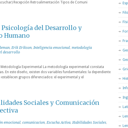
 escuchar) Recepción Retroalimentación Tipos de Comuni
Esp
Fil
Fís
Psicología del Desarrollo y
For
o Humano
Fra
oleman
,
Erik Erikson
,
Inteligencia emocional
,
metodología
Geo
el desarrollo
Ge
la Metodología Experimental La metodología experimental constata
Gri
as. En este diseño, existen dos variables fundamentales: la dependiente
 establecen grupos diferenciados: el experimental y el
His
Inf
Ing
lidades Sociales y Comunicación
Lat
ectiva
Len
ón emocional
,
comunicacion
,
Escucha Activa
,
Habilidades Sociales
,
Len