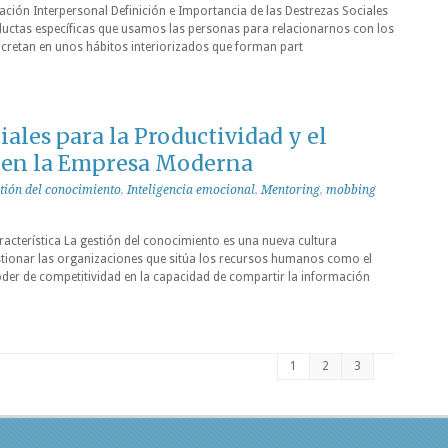
ción Interpersonal Definición e Importancia de las Destrezas Sociales
ductas específicas que usamos las personas para relacionarnos con los
ncretan en unos hábitos interiorizados que forman part
ales para la Productividad y el
 en la Empresa Moderna
tión del conocimiento
,
Inteligencia emocional
,
Mentoring
,
mobbing
acterística La gestión del conocimiento es una nueva cultura
tionar las organizaciones que sitúa los recursos humanos como el
poder de competitividad en la capacidad de compartir la información
1
2
3