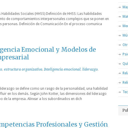
Mag
 Habilidades Sociales (HHSS) Definición de HHSS: Las habilidades
Ma
unto de comportamientos interpersonales complejos que se ponen en
ras personas. Definición de Comunicación En el proceso comunica
Med
Mú
Otr
ligencia Emocional y Modelos de
Psi
presarial
Qu
as
,
estructura organizativa
,
Inteligencia emocional
,
liderazgo
,
Rel
Rel
liderazgo se define como un rasgo de la personalidad, una habilidad
Tec
nfluir en los demás. Según John Kotter, las dimensiones del liderazgo
mbo de la empresa. Alinear a los subordinados en dich
Pu
ompetencias Profesionales y Gestión