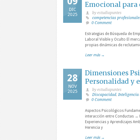
09
Emocional para 
DIC
by estudiapuntes
2025
competencias profesionale
0 Comment
Estrategias de Búsqueda de Empl
Laboral Visible y Oculto El mer
propias dinámicas de reclutami
Leer más →
Dimensiones Psic
28
Personalidad y e
NOV
by estudiapuntes
2025
Discapacidad
,
Inteligencia
0 Comment
Aspectos Psicológicos Funda
interacción entre Conductas → 
Experiencias y Aprendizajes Amb
Herencia y
Leer más →