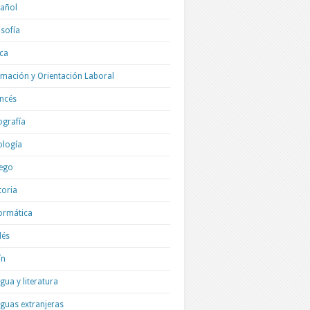
añol
osofía
ica
mación y Orientación Laboral
ncés
grafía
ología
ego
toria
ormática
lés
ín
gua y literatura
guas extranjeras