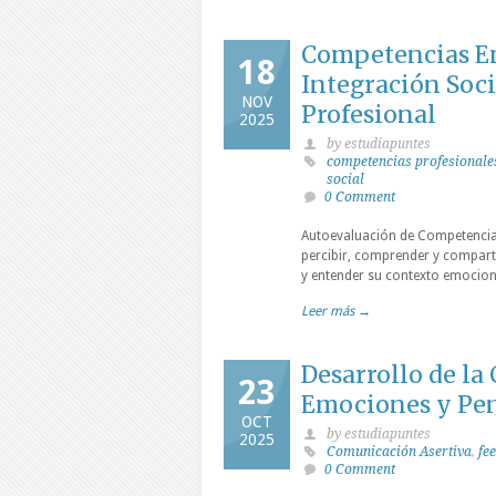
Competencias Em
18
Integración Soci
NOV
Profesional
2025
by estudiapuntes
competencias profesionale
social
0 Comment
Autoevaluación de Competencias
percibir, comprender y comparti
y entender su contexto emociona
Leer más →
Desarrollo de l
23
Emociones y Pe
OCT
by estudiapuntes
2025
Comunicación Asertiva
,
fe
0 Comment