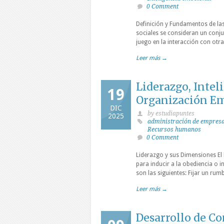
0 Comment
Definición y Fundamentos de las
sociales se consideran un conj
juego en la interacción con ot
Leer más →
Liderazgo, Inte
19
Organización Em
DIC
by estudiapuntes
2025
administración de empres
Recursos humanos
0 Comment
Liderazgo y sus Dimensiones El 
para inducir a la obediencia o i
son las siguientes: Fijar un ru
Leer más →
Desarrollo de C