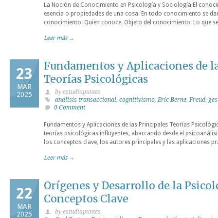
La Noción de Conocimiento en Psicología y Sociología El conocim
esencia o propiedades de una cosa. En todo conocimiento se dan
conocimiento: Quien conoce. Objeto del conocimiento: Lo que se
Leer más →
Fundamentos y Aplicaciones de la
23
Teorías Psicológicas
MAR
by estudiapuntes
2025
análisis transaccional
,
cognitivismo
,
Eric Berne
,
Freud
,
ges
0 Comment
Fundamentos y Aplicaciones de las Principales Teorías Psicológ
teorías psicológicas influyentes, abarcando desde el psicoanálisis
los conceptos clave, los autores principales y las aplicaciones p
Leer más →
Orígenes y Desarrollo de la Psico
22
Conceptos Clave
MAR
by estudiapuntes
2025