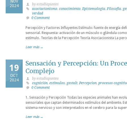
NOV
by estudiapuntes
2024
asociacionismo
,
conocimiento
,
Epistemologia
,
Filosofia
,
ge
verdad
0 Comment
Percepción y Factores Influyentes Estímulo: fuente de energía de
sensorial. Respuesta: activación de un músculo o glándula como
estímulo. Teorías de la Percepción Teoría Asociacionista La perc
Leer más →
Sensación y Percepción: Un Proce
19
Complejo
OCT
by estudiapuntes
2024
cognición
,
estímulos
,
gestalt
,
Percepcion
,
procesos cognitiv
0 Comment
1. Sensación y Percepción Todas las especies animales han evo
sensoriales que captan determinados estímulos del ambiente. Es
sistema nervioso y son interpretados en el cerebro para la super
Leer más →