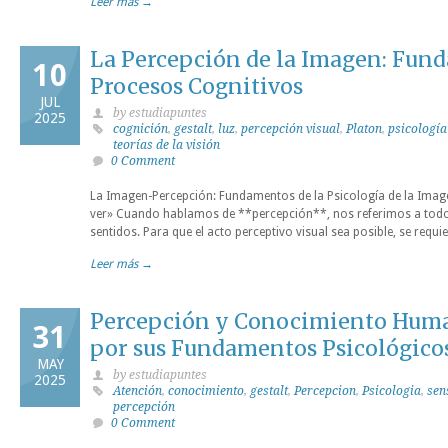
Leer más →
La Percepción de la Imagen: Fund
10
Procesos Cognitivos
JUL
by estudiapuntes
2025
cognición
,
gestalt
,
luz
,
percepción visual
,
Platon
,
psicología
teorías de la visión
0 Comment
La Imagen-Percepción: Fundamentos de la Psicología de la Ima
ver» Cuando hablamos de **percepción**, nos referimos a todo
sentidos. Para que el acto perceptivo visual sea posible, se req
Leer más →
Percepción y Conocimiento Huma
31
por sus Fundamentos Psicológico
MAY
by estudiapuntes
2025
Atención
,
conocimiento
,
gestalt
,
Percepcion
,
Psicologia
,
sen
percepción
0 Comment