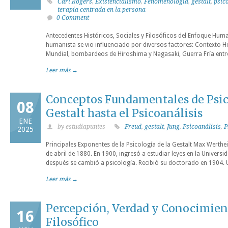
Carl Rogers
,
Existencialismo
,
Fenomenología
,
gestalt
,
psic
terapia centrada en la persona
0 Comment
Antecedentes Históricos, Sociales y Filosóficos del Enfoque Huma
humanista se vio influenciado por diversos factores: Contexto H
Mundial, bombardeos de Hiroshima y Nagasaki, Guerra Fría entre
Leer más →
Conceptos Fundamentales de Psico
08
Gestalt hasta el Psicoanálisis
ENE
by estudiapuntes
Freud
,
gestalt
,
Jung
,
Psicoanálisis
,
P
2025
Principales Exponentes de la Psicología de la Gestalt Max Werth
de abril de 1880. En 1900, ingresó a estudiar leyes en la Univers
después se cambió a psicología. Recibió su doctorado en 1904. 
Leer más →
Percepción, Verdad y Conocimient
16
Filosófico