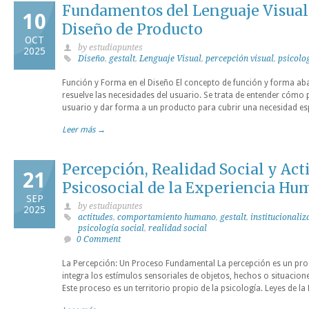
Fundamentos del Lenguaje Visual:
10
Diseño de Producto
OCT
by estudiapuntes
2025
Diseño
,
gestalt
,
Lenguaje Visual
,
percepción visual
,
psicolo
Función y Forma en el Diseño El concepto de función y forma ab
resuelve las necesidades del usuario. Se trata de entender cómo
usuario y dar forma a un producto para cubrir una necesidad esp
Leer más →
Percepción, Realidad Social y Act
21
Psicosocial de la Experiencia H
SEP
by estudiapuntes
2025
actitudes
,
comportamiento humano
,
gestalt
,
institucionaliz
psicología social
,
realidad social
0 Comment
La Percepción: Un Proceso Fundamental La percepción es un proc
integra los estímulos sensoriales de objetos, hechos o situacione
Este proceso es un territorio propio de la psicología. Leyes de l