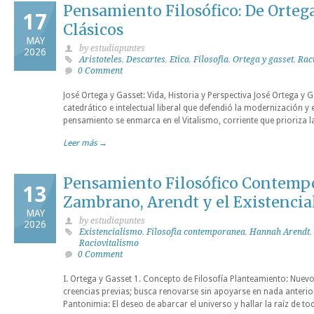
Pensamiento Filosófico: De Ortega
17
Clásicos
MAY
by estudiapuntes
2026
Aristoteles
,
Descartes
,
Etica
,
Filosofia
,
Ortega y gasset
,
Rac
0 Comment
José Ortega y Gasset: Vida, Historia y Perspectiva José Ortega y 
catedrático e intelectual liberal que defendió la modernización y
pensamiento se enmarca en el Vitalismo, corriente que prioriza la v
Leer más →
Pensamiento Filosófico Contempo
13
Zambrano, Arendt y el Existenci
MAY
by estudiapuntes
2026
Existencialismo
,
Filosofia contemporanea
,
Hannah Arendt
,
Raciovitalismo
0 Comment
I. Ortega y Gasset 1. Concepto de Filosofía Planteamiento: Nuev
creencias previas; busca renovarse sin apoyarse en nada anterior a
Pantonimia: El deseo de abarcar el universo y hallar la raíz de to