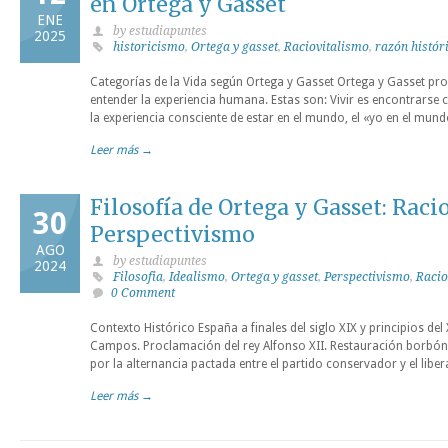
en Ortega y Gasset
ENE
by estudiapuntes
2025
historicismo
,
Ortega y gasset
,
Raciovitalismo
,
razón histór
Categorías de la Vida según Ortega y Gasset Ortega y Gasset pr
entender la experiencia humana. Estas son: Vivir es encontrarse
la experiencia consciente de estar en el mundo, el «yo en el mu
Leer más →
Filosofía de Ortega y Gasset: Raci
30
Perspectivismo
AGO
by estudiapuntes
2024
Filosofia
,
Idealismo
,
Ortega y gasset
,
Perspectivismo
,
Racio
0 Comment
Contexto Histórico España a finales del siglo XIX y principios de
Campos. Proclamación del rey Alfonso XII. Restauración borbónic
por la alternancia pactada entre el partido conservador y el libera
Leer más →