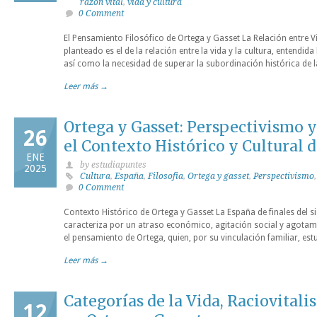
razón vital
,
vida y cultura
0 Comment
El Pensamiento Filosófico de Ortega y Gasset La Relación entre V
planteado es el de la relación entre la vida y la cultura, entendi
así como la necesidad de superar la subordinación histórica de la
Leer más →
Ortega y Gasset: Perspectivismo 
26
el Contexto Histórico y Cultural 
ENE
by estudiapuntes
2025
Cultura
,
España
,
Filosofia
,
Ortega y gasset
,
Perspectivismo
0 Comment
Contexto Histórico de Ortega y Gasset La España de finales del s
caracteriza por un atraso económico, agitación social y agotamie
el pensamiento de Ortega, quien, por su vinculación familiar, es
Leer más →
Categorías de la Vida, Raciovital
12