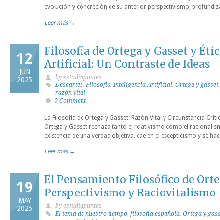
evolución y concreción de su anterior perspectivismo, profundiz
Leer más →
Filosofía de Ortega y Gasset y Étic
12
Artificial: Un Contraste de Ideas
JUN
by estudiapuntes
2025
Descartes
,
Filosofia
,
Inteligencia Artificial
,
Ortega y gasset
razón vital
0 Comment
La Filosofía de Ortega y Gasset: Razón Vital y Circunstancia Críti
Ortega y Gasset rechaza tanto el relativismo como el racionalismo
existencia de una verdad objetiva, cae en el escepticismo y se ha
Leer más →
El Pensamiento Filosófico de Orte
19
Perspectivismo y Raciovitalismo
MAY
by estudiapuntes
2025
El tema de nuestro tiempo
,
filosofía española
,
Ortega y gass