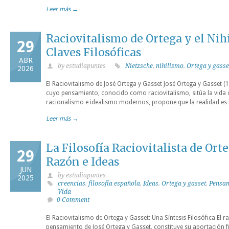
Leer más →
Raciovitalismo de Ortega y el Nih
29
Claves Filosóficas
ABR
by estudiapuntes
Nietzsche
,
nihilismo
,
Ortega y gasse
2026
El Raciovitalismo de José Ortega y Gasset José Ortega y Gasset (
cuyo pensamiento, conocido como raciovitalismo, sitúa la vida c
racionalismo e idealismo modernos, propone que la realidad es la
Leer más →
La Filosofía Raciovitalista de Orte
29
Razón e Ideas
JUN
by estudiapuntes
2025
creencias
,
filosofía española
,
Ideas
,
Ortega y gasset
,
Pensa
Vida
0 Comment
El Raciovitalismo de Ortega y Gasset: Una Síntesis Filosófica El ra
pensamiento de José Ortega y Gasset, constituye su aportación f