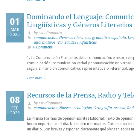
Dominando el Lenguaje: Comunica
01
Lingüísticas y Géneros Literarios
MAR
by estudiapuntes
2025
comunicacion
,
Generos literarios
,
gramática española
,
Len
informativos
,
Variedades linguisticas
0 Comment
1. La Comunicación Elementos de la comunicación: emisor, rece
comunicación: comunicación verbal y comunicación no verbal. Pr
según la intención comunicativa: representativa o referencial, ape
Leer más →
Recursos de la Prensa, Radio y Te
08
by estudiapuntes
FEB
comunicacion
,
Nuevas tecnologías
,
Ortografía
,
prensa
,
Rad
2025
La Prensa Formas de opinión escritas Editorial: Texto de opinión o
hecho importante del día. No suelen ir firmados. Cartas al director
un diario. Son breves y exponen claramente qué piensan sobre 