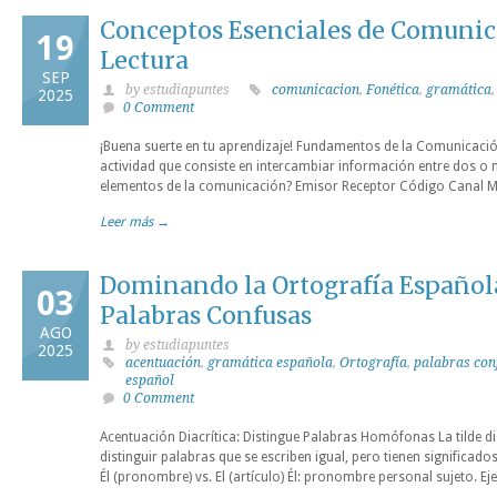
Conceptos Esenciales de Comunic
19
Lectura
SEP
by estudiapuntes
comunicacion
,
Fonética
,
gramática
2025
0 Comment
¡Buena suerte en tu aprendizaje! Fundamentos de la Comunicació
actividad que consiste en intercambiar información entre dos o 
elementos de la comunicación? Emisor Receptor Código Canal Me
Leer más →
Dominando la Ortografía Español
03
Palabras Confusas
AGO
by estudiapuntes
2025
acentuación
,
gramática española
,
Ortografía
,
palabras con
español
0 Comment
Acentuación Diacrítica: Distingue Palabras Homófonas La tilde di
distinguir palabras que se escriben igual, pero tienen significado
Él (pronombre) vs. El (artículo) Él: pronombre personal sujeto. Ej