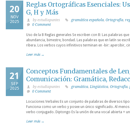
Reglas Ortográficas Esenciales: Us
20
G, H y Más
NOV
by estudiapuntes
gramática española
,
Ortografía
,
reg
2025
0 Comment
Uso de la B Reglas generales Se escriben con B: Las palabras que 
abundancia, bimestre, bondad. Las palabras que en latín se escri
ribera. Los verbos cuyos infinitivos terminan en -bir: apercibir, ci
Leer más →
Conceptos Fundamentales de Len
21
Comunicación: Gramática, Redacc
SEP
by estudiapuntes
gramática
,
Lingüística
,
Ortografía
,
2025
0 Comment
Locuciones Verbales Es un conjunto de palabras de diversos tip
Funciona como un verbo y posee un único significado. Al menos u
verbo conjugado. Diptongo Es la unión de una vocal abierta + un
Leer más →