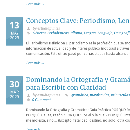
Leer más →
Conceptos Clave: Periodismo, Len
13
by estudiapuntes
MAY
Géneros Periodísticos
,
Idioma
,
Lengua
,
Lenguaje
,
Ortografí
2025
El Periodismo Definición El periodismo es la profesión que se enc
información de actualidad y de interés público (noticias) a travé
comunicación. Este oficio pasó por varias etapas hasta alcanzar 
Leer más →
Dominando la Ortografía y Gramát
30
para Escribir con Claridad
MAR
by estudiapuntes
gramática
,
mayúsculas
,
minúsculas
2025
0 Comment
Dominando la Ortografía y Gramática: Guía Práctica PORQUE: Res
PORQUÉ: Causa, razón / POR QUE: Por el o la cual / POR QUÉ: Int
me molesta, sino… (Excepto, fatalidad, destino, no solo, otra co
Leer más →