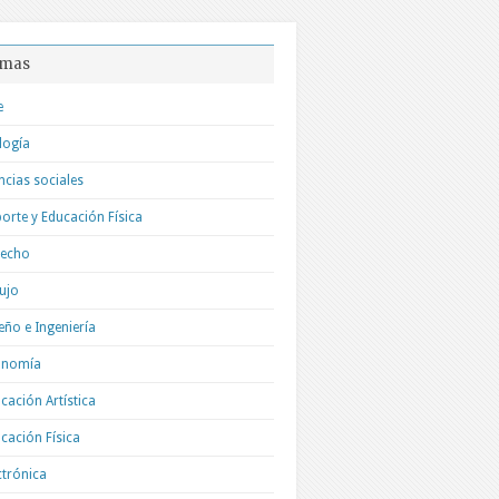
mas
e
logía
ncias sociales
orte y Educación Física
recho
ujo
eño e Ingeniería
onomía
cación Artística
cación Física
ctrónica