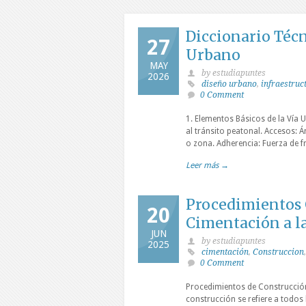
Diccionario Técn
27
Urbano
MAY
by estudiapuntes
2026
diseño urbano
,
infraestruc
0 Comment
1. Elementos Básicos de la Vía 
al tránsito peatonal. Accesos: Á
o zona. Adherencia: Fuerza de fr
Leer más →
Procedimientos C
20
Cimentación a la
JUN
by estudiapuntes
2025
cimentación
,
Construccion
0 Comment
Procedimientos de Construcción 
construcción se refiere a todos 