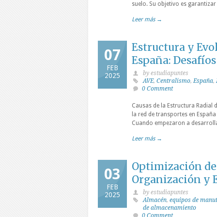
suelo. Su objetivo es garantizar 
Leer más →
Estructura y Evo
07
España: Desafíos
FEB
by estudiapuntes
2025
AVE
,
Centralismo
,
España
,
0 Comment
Causas de la Estructura Radial 
la red de transportes en España 
Cuando empezaron a desarrollar
Leer más →
Optimización de 
03
Organización y 
FEB
by estudiapuntes
2025
Almacén
,
equipos de manu
de almacenamiento
0 Comment