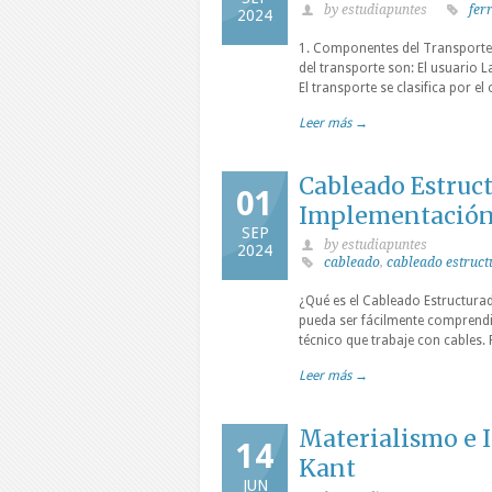
by estudiapuntes
fer
2024
1. Componentes del Transport
del transporte son: El usuario L
El transporte se clasifica por e
Leer más →
Cableado Estruc
01
Implementació
SEP
by estudiapuntes
2024
cableado
,
cableado estruc
¿Qué es el Cableado Estructura
pueda ser fácilmente comprendid
técnico que trabaje con cables. 
Leer más →
Materialismo e 
14
Kant
JUN