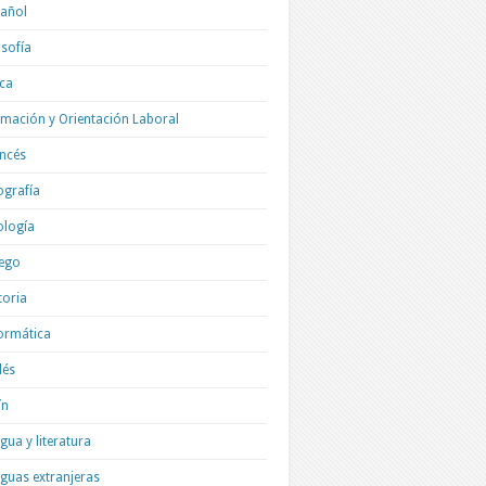
añol
osofía
ica
mación y Orientación Laboral
ncés
grafía
ología
ego
toria
ormática
lés
ín
gua y literatura
guas extranjeras