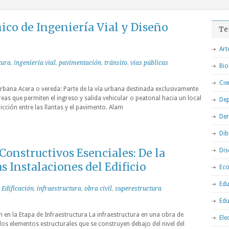
ico de Ingeniería Vial y Diseño
Te
Art
tura
,
ingeniería vial
,
pavimentación
,
tránsito
,
vías públicas
Bio
Cie
Urbana Acera o vereda: Parte de la vía urbana destinada exclusivamente
reas que permiten el ingreso y salida vehicular o peatonal hacia un local
Dep
icción entre las llantas y el pavimento. Alam
De
Dib
onstructivos Esenciales: De la
Dis
s Instalaciones del Edificio
Ec
Edu
,
Edificación
,
infraestructura
,
obra civil
,
superestructura
Edu
en la Etapa de Infraestructura La infraestructura en una obra de
Ele
los elementos estructurales que se construyen debajo del nivel del