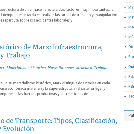
Mag
fraestructura de un almacén afecta a dos factores muy importantes: la
 el tiempo que se tarda en realizar las tareas de traslado y manipulación
Ma
ue repercute sobre los accidentes laborales y
Med
Mú
tórico de Marx: Infraestructura,
Otr
 y Trabajo
Psi
Qu
arx
,
Materialismo historico
,
Plusvalia
,
superestructura
,
Trabajo
Rel
ra En su materialismo histórico, Marx distingue dos niveles en cada
Rel
 base económica material) y la superestructura (el sistema legal y
 compone de las fuerzas productivas y las relaciones de
Tec
Pu
de Transporte: Tipos, Clasificación,
y Evolución