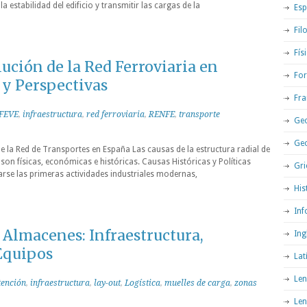
la estabilidad del edificio y transmitir las cargas de la
Esp
Fil
Fís
lución de la Red Ferroviaria en
For
 y Perspectivas
Fra
FEVE
,
infraestructura
,
red ferroviaria
,
RENFE
,
transporte
Geo
Ge
de la Red de Transportes en España Las causas de la estructura radial de
son físicas, económicas e históricas. Causas Históricas y Políticas
Gri
se las primeras actividades industriales modernas,
His
Inf
Almacenes: Infraestructura,
Ing
Equipos
Lat
Len
tención
,
infraestructura
,
lay-out
,
Logística
,
muelles de carga
,
zonas
Len