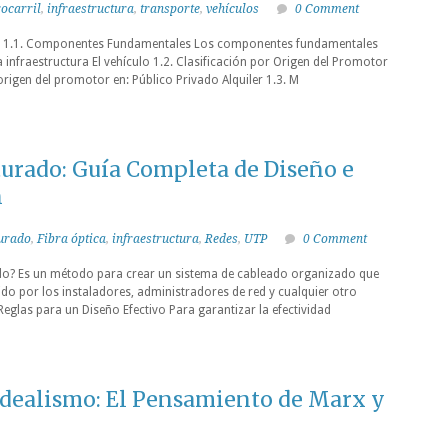
rocarril
,
infraestructura
,
transporte
,
vehículos
0 Comment
e 1.1. Componentes Fundamentales Los componentes fundamentales
a infraestructura El vehículo 1.2. Clasificación por Origen del Promotor
l origen del promotor en: Público Privado Alquiler 1.3. M
turado: Guía Completa de Diseño e
n
turado
,
Fibra óptica
,
infraestructura
,
Redes
,
UTP
0 Comment
do? Es un método para crear un sistema de cableado organizado que
o por los instaladores, administradores de red y cualquier otro
Reglas para un Diseño Efectivo Para garantizar la efectividad
Idealismo: El Pensamiento de Marx y