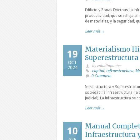
Edificio y Zonas Externas La in
productividad, que se refleja en
de materiales, y la seguridad, q
Leer más →
Materialismo His
19
Superestructura
OCT
by estudiapuntes
2024
capital
,
infraestructura
,
M
0 Comment
Infraestructura y Superestructu
sociedad: la infraestructura (la
judicial). La infraestructura se
Leer más →
Manual Completo 
10
Infraestructura 
SEP