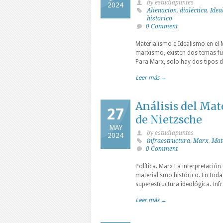
by estudiapuntes
2024
Alienacion
,
dialéctica
,
Idea
historico
0 Comment
Materialismo e Idealismo en el 
marxismo, existen dos temas fun
Para Marx, solo hay dos tipos de
Leer más →
Análisis del Mate
27
de Nietzsche
MAY
by estudiapuntes
2024
infraestructura
,
Marx
,
Mat
0 Comment
Política. Marx La interpretación
materialismo histórico. En toda
superestructura ideológica. In
Leer más →