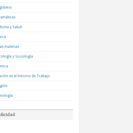
isterio
temáticas
icina y Salud
sica
as materias
cología y Sociología
ímica
ación en el Entorno de Trabajo
igión
nología
blicidad