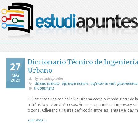
Diccionario Técnico de Ingeniería
27
Urbano
MAY
by estudiapuntes
2026
diseño urbano
,
infraestructura
,
ingeniería vial
,
pavimentac
0 Comment
1. Elementos Básicos de la Vía Urbana Acera o vereda: Parte de l
al tránsito peatonal. Accesos: Áreas que permiten el ingreso y sa
o zona. Adherencia: Fuerza de fricción entre las llantas y el pavi
Leer más →