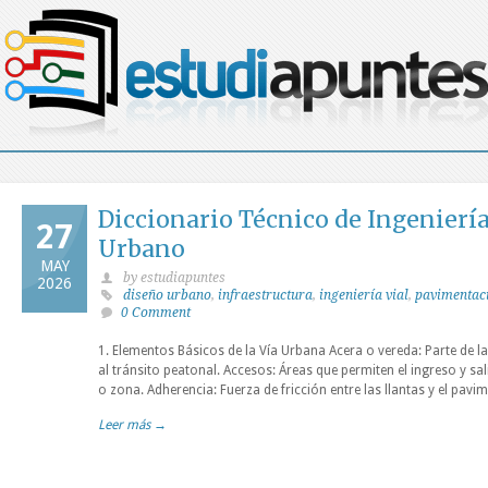
Diccionario Técnico de Ingeniería
27
Urbano
MAY
by estudiapuntes
2026
diseño urbano
,
infraestructura
,
ingeniería vial
,
pavimentac
0 Comment
1. Elementos Básicos de la Vía Urbana Acera o vereda: Parte de l
al tránsito peatonal. Accesos: Áreas que permiten el ingreso y sa
o zona. Adherencia: Fuerza de fricción entre las llantas y el pavi
Leer más →