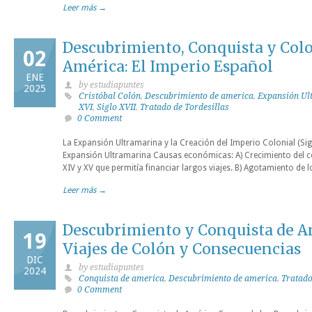
Leer más →
Descubrimiento, Conquista y Col
02
América: El Imperio Español
ENE
by estudiapuntes
2025
Cristóbal Colón
,
Descubrimiento de america
,
Expansión Ul
XVI
,
Siglo XVII
,
Tratado de Tordesillas
0 Comment
La Expansión Ultramarina y la Creación del Imperio Colonial (Sigl
Expansión Ultramarina Causas económicas: A) Crecimiento del co
XIV y XV que permitía financiar largos viajes. B) Agotamiento de 
Leer más →
Descubrimiento y Conquista de Am
19
Viajes de Colón y Consecuencias
DIC
by estudiapuntes
2024
Conquista de america
,
Descubrimiento de america
,
Tratado
0 Comment