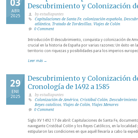
03
Descubrimiento y Colonización d
ABR
by estudiapuntes
2025
Capitulaciones de Santa Fe
,
colonización española
,
Descubr
atlántica
,
Tratado de Tordesillas
,
Viajes de Colón
0 Comment
Introducción El descubrimiento, conquista y colonización de Am
crucial en la historia de España por varias razones: Un éxito en l
territorio con riquezas y posibilidades para los imperios europeo
Leer más →
Descubrimiento y Colonización d
29
Cronología de 1492 a 1585
ENE
by estudiapuntes
2025
Colonización de América
,
Cristóbal Colón
,
Descubrimiento
Reyes catolicos
,
Viajes de Colón
,
Viajes Menores
0 Comment
Siglo XV 1492 17 de abril: Capitulaciones de Santa Fe, document
navegante Cristóbal Colón y los Reyes Católicos, en la localidad 
estipularon las condiciones en que aquél llevaría a cabo la exped