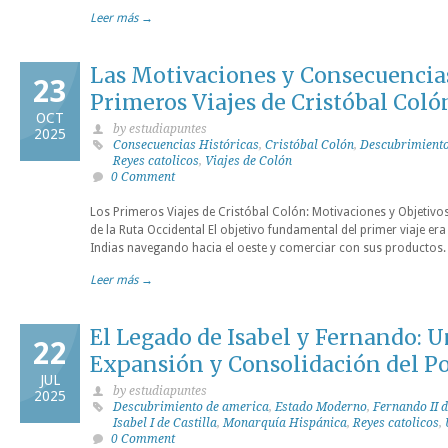
Leer más →
Las Motivaciones y Consecuencias
23
Primeros Viajes de Cristóbal Coló
OCT
by estudiapuntes
2025
Consecuencias Históricas
,
Cristóbal Colón
,
Descubrimiento
Reyes catolicos
,
Viajes de Colón
0 Comment
Los Primeros Viajes de Cristóbal Colón: Motivaciones y Objetivos
de la Ruta Occidental El objetivo fundamental del primer viaje er
Indias navegando hacia el oeste y comerciar con sus productos
Leer más →
El Legado de Isabel y Fernando: U
22
Expansión y Consolidación del P
JUL
by estudiapuntes
2025
Descubrimiento de america
,
Estado Moderno
,
Fernando II 
Isabel I de Castilla
,
Monarquía Hispánica
,
Reyes catolicos
,
0 Comment