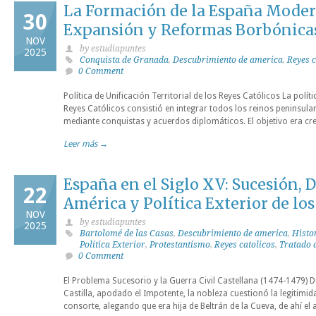
La Formación de la España Modern
30
Expansión y Reformas Borbónica
NOV
by estudiapuntes
2025
Conquista de Granada
,
Descubrimiento de america
,
Reyes c
0 Comment
Política de Unificación Territorial de los Reyes Católicos La polític
Reyes Católicos consistió en integrar todos los reinos peninsu
mediante conquistas y acuerdos diplomáticos. El objetivo era cre
Leer más →
España en el Siglo XV: Sucesión,
22
América y Política Exterior de lo
NOV
by estudiapuntes
2025
Bartolomé de las Casas
,
Descubrimiento de america
,
Histo
Política Exterior
,
Protestantismo
,
Reyes catolicos
,
Tratado 
0 Comment
El Problema Sucesorio y la Guerra Civil Castellana (1474-1479) D
Castilla, apodado el Impotente, la nobleza cuestionó la legitimida
consorte, alegando que era hija de Beltrán de la Cueva, de ahí el