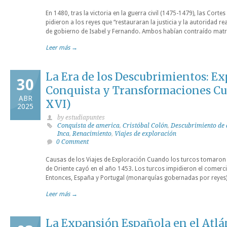
En 1480, tras la victoria en la guerra civil (1475-1479), las Corte
pidieron a los reyes que “restauraran la justicia y la autoridad r
de gobierno de Isabel y Fernando. Ambos habían contraído mat
Leer más →
La Era de los Descubrimientos: Ex
30
Conquista y Transformaciones Cul
ABR
XVI)
2025
by estudiapuntes
Conquista de america
,
Cristóbal Colón
,
Descubrimiento de
Inca
,
Renacimiento
,
Viajes de exploración
0 Comment
Causas de los Viajes de Exploración Cuando los turcos tomaro
de Oriente cayó en el año 1453. Los turcos impidieron el comerci
Entonces, España y Portugal (monarquías gobernadas por reyes)
Leer más →
La Expansión Española en el Atlán