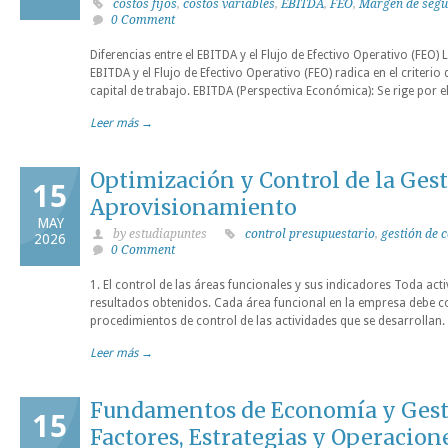
costos fijos
,
costos variables
,
EBITDA
,
FEO
,
Margen de segu
0 Comment
Diferencias entre el EBITDA y el Flujo de Efectivo Operativo (FEO) 
EBITDA y el Flujo de Efectivo Operativo (FEO) radica en el criterio 
capital de trabajo. EBITDA (Perspectiva Económica): Se rige por el
Leer más →
Optimización y Control de la Ges
15
Aprovisionamiento
MAY
by estudiapuntes
control presupuestario
,
gestión de
2026
0 Comment
1. El control de las áreas funcionales y sus indicadores Toda act
resultados obtenidos. Cada área funcional en la empresa debe c
procedimientos de control de las actividades que se desarrollan. 
Leer más →
Fundamentos de Economía y Gest
15
Factores, Estrategias y Operacion