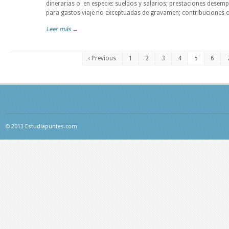
dinerarias o en especie: sueldos y salarios; prestaciones desemp
para gastos viaje no exceptuadas de gravamen; contribuciones 
Leer más →
‹ Previous
1
2
3
4
5
6
© 2013 Estudiapuntes.com