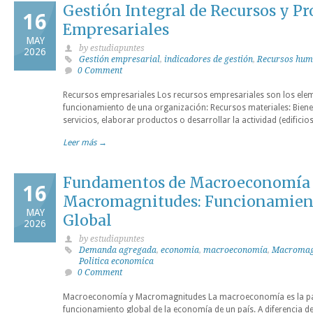
Gestión Integral de Recursos y Pr
16
Empresariales
MAY
by estudiapuntes
2026
Gestión empresarial
,
indicadores de gestión
,
Recursos hu
0 Comment
Recursos empresariales Los recursos empresariales son los elem
funcionamiento de una organización: Recursos materiales: Bienes
servicios, elaborar productos o desarrollar la actividad (edifici
Leer más →
Fundamentos de Macroeconomía
16
Macromagnitudes: Funcionamient
MAY
Global
2026
by estudiapuntes
Demanda agregada
,
economia
,
macroeconomía
,
Macromag
Politica economica
0 Comment
Macroeconomía y Macromagnitudes La macroeconomía es la part
funcionamiento global de la economía de un país. A diferencia d