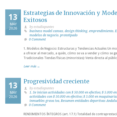
Estrategias de Innovación y Mode
13
Exitosos
MAY
by estudiapuntes
2026
business model canvas
,
design thinking
,
emprendimiento
,
E
modelos de negocio
,
prototipado
0 Comment
1. Modelos de Negocio: Estructuras y Tendencias Actuales Un mod
a ofrecer al mercado, a quién, cómo se va a vender y cómo se g
Tradicionales Tiendas físicas (minoristas): Venta directa al públ
Leer más →
Progresividad creciente
13
by estudiapuntes
MAY
1. Se inician actividades con $ 50.000 en efectivo; $ 5.000 
2026
actividades con $ 50.000 en efectivo; $ 5.000 en maquinaria
inmuebles grava iva
,
Resumen entidades deportivas Andalu
0 Comment
RENDIMIENTOS ÍNTEGROS (art. 17.1) Totalidad de contraprestacio