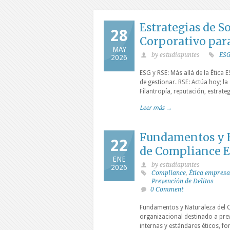
Estrategias de S
28
Corporativo para
MAY
by estudiapuntes
ES
2026
ESG y RSE: Más allá de la Ética E
de gestionar. RSE: Actúa hoy; la
Filantropía, reputación, estrat
Leer más →
Fundamentos y E
22
de Compliance E
ENE
by estudiapuntes
2026
Compliance
,
Ética empresa
Prevención de Delitos
0 Comment
Fundamentos y Naturaleza del C
organizacional destinado a prev
internas y estándares éticos, f