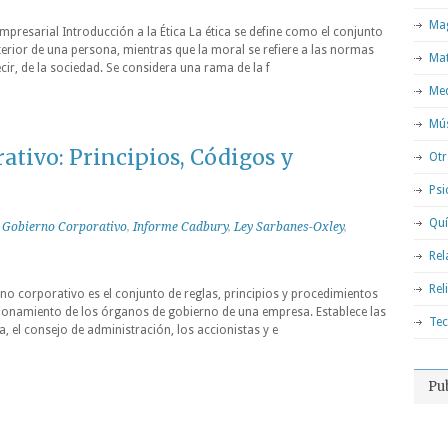
Mag
mpresarial Introducción a la Ética La ética se define como el conjunto
erior de una persona, mientras que la moral se refiere a las normas
Ma
ecir, de la sociedad. Se considera una rama de la f
Med
Mú
tivo: Principios, Códigos y
Otr
Psi
Qu
,
Gobierno Corporativo
,
Informe Cadbury
,
Ley Sarbanes-Oxley
,
Rel
Rel
o corporativo es el conjunto de reglas, principios y procedimientos
cionamiento de los órganos de gobierno de una empresa. Establece las
Tec
va, el consejo de administración, los accionistas y e
Pu