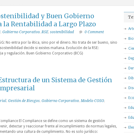
ostenibilidad y Buen Gobierno
Te
 la Rentabilidad a Largo Plazo
Art
G
,
Gobierno Corporativo
,
RSE
,
sostenibilidad
0 Comment
Bio
SG: No entra por la ética, sino por el dinero. No trata de ser bueno, sino
 sostenibilidad decide si existes mañana. Evolución de la RSE:
Cie
egia y regulación. Buen Gobierno Corporativo (BCG)
Dep
De
structura de un Sistema de Gestión
Dib
mpresarial
Dis
Ec
rial
,
Gestión de Riesgos
,
Gobierno Corporativo
,
Modelo COSO
,
Edu
Edu
ompliance El Compliance se define como un sistema de gestión
enir, detectar y reaccionar frente al incumplimiento de normas legales,
Ele
omentando una cultura de cumplimiento. No es solo jurídico: