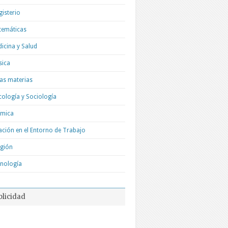
isterio
temáticas
icina y Salud
sica
as materias
cología y Sociología
ímica
ación en el Entorno de Trabajo
igión
nología
blicidad