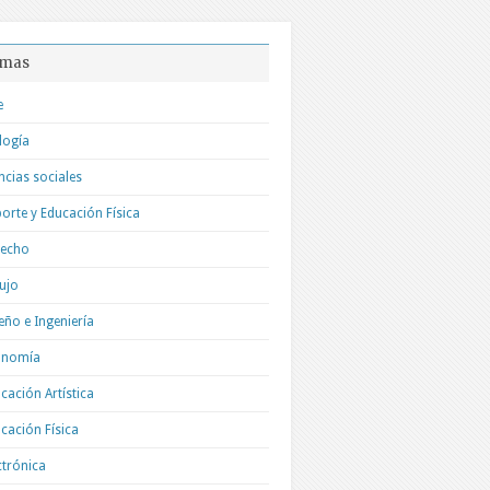
mas
e
logía
ncias sociales
orte y Educación Física
recho
ujo
eño e Ingeniería
onomía
cación Artística
cación Física
ctrónica