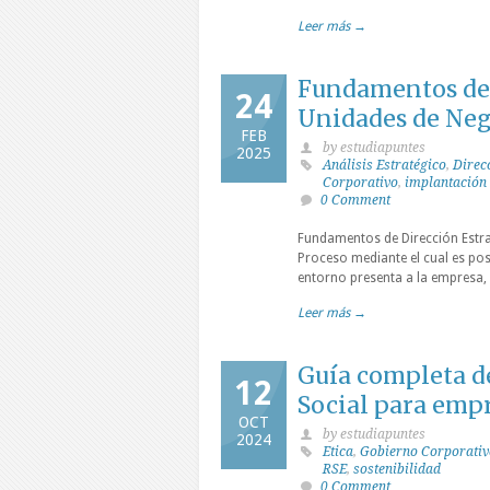
Leer más →
Fundamentos de D
24
Unidades de Neg
FEB
by estudiapuntes
2025
Análisis Estratégico
,
Direc
Corporativo
,
implantación 
0 Comment
Fundamentos de Dirección Estrat
Proceso mediante el cual es po
entorno presenta a la empresa, 
Leer más →
Guía completa d
12
Social para emp
OCT
by estudiapuntes
2024
Etica
,
Gobierno Corporativ
RSE
,
sostenibilidad
0 Comment