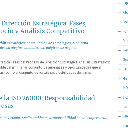
Esp
Fil
irección Estratégica: Fases,
Fís
ocio y Análisis Competitivo
For
Fra
ción estratégica
,
Formulación de Estrategias
,
Gobierno
de estrategias
,
unidades estratégicas de negocio
Geo
Ge
égica Fases del Proceso de Dirección Estratégica Análisis Estratégico:
sible determinar el conjunto de amenazas y oportunidades que el
Gri
así como el conjunto de fortalezas y debilidades de la mis
His
Inf
e la ISO 26000: Responsabilidad
Ing
resas
Lat
Len
o
,
ISO 26000
,
Medio ambiente
,
Responsabilidad social empresarial
,
Len