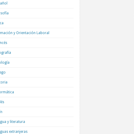
añol
osofía
ica
mación y Orientación Laboral
ncés
grafía
ología
ego
toria
ormática
lés
ín
gua y literatura
guas extranjeras