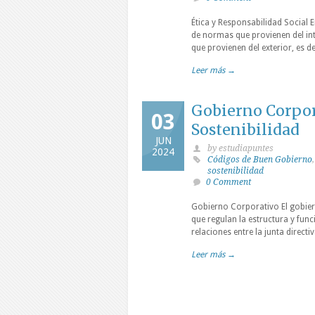
Ética y Responsabilidad Social E
de normas que provienen del int
que provienen del exterior, es d
Leer más →
Gobierno Corpora
03
Sostenibilidad
JUN
by estudiapuntes
2024
Códigos de Buen Gobierno
sostenibilidad
0 Comment
Gobierno Corporativo El gobiern
que regulan la estructura y fun
relaciones entre la junta directi
Leer más →