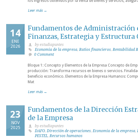
los ingresos obtenidos por la venta de bienes y servicios, asegur
Leer más →
Fundamentos de Administración 
14
Finanzas, Estrategia y Estructura
ENE
by estudiapuntes
2026
Economia de la empresa
,
Ratios financieros
,
Rentabilidad
0 Comment
Bloque 1: Concepto y Elementos de la Empresa Concepto de Em
producción: Transforma recursos en bienes o servicios. Finalida
beneficio económico. Elementos de la Empresa Humanos: Compue
Mat
Leer más →
Fundamentos de la Dirección Estr
23
de la Empresa
NOV
by estudiapuntes
2025
DAFO
,
Dirección de operaciones
,
Economia de la empresa
,
PESTEL
,
Recursos humanos