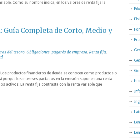
riable. Como su nombre indica, en los valores de renta fija la
Fil
Fís
: Guía Completa de Corto, Medio y
For
Fra
Geo
tras del tesoro
,
Obligaciones
,
pagarés de empresa
,
Renta fija
,
ad
Ge
Gri
o Los productos financieros de deuda se conocen como productos o
 así porque los intereses pactados en la emisión suponen una renta
His
s activos. La renta fija contrasta con la renta variable que
Inf
Ing
Lat
Len
Len