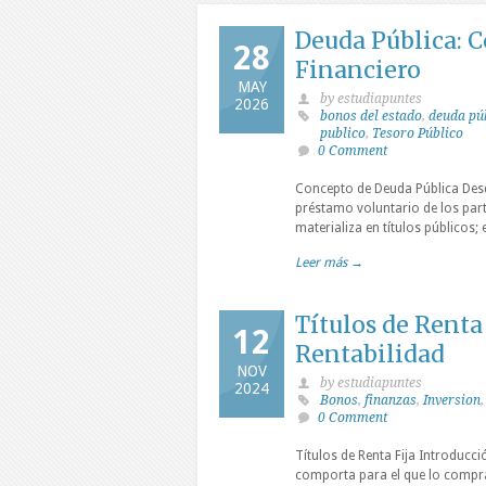
Deuda Pública: C
28
Financiero
MAY
by estudiapuntes
2026
bonos del estado
,
deuda pú
publico
,
Tesoro Público
0 Comment
Concepto de Deuda Pública Desde
préstamo voluntario de los part
materializa en títulos públicos; 
Leer más →
Títulos de Renta 
12
Rentabilidad
NOV
by estudiapuntes
2024
Bonos
,
finanzas
,
Inversion
0 Comment
Títulos de Renta Fija Introduc
comporta para el que lo compra, 