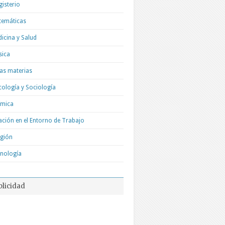
isterio
temáticas
icina y Salud
sica
as materias
cología y Sociología
ímica
ación en el Entorno de Trabajo
igión
nología
blicidad