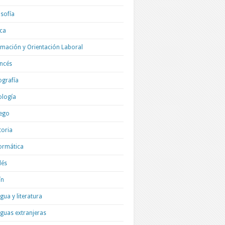
osofía
ica
mación y Orientación Laboral
ncés
grafía
ología
ego
toria
ormática
lés
ín
gua y literatura
guas extranjeras