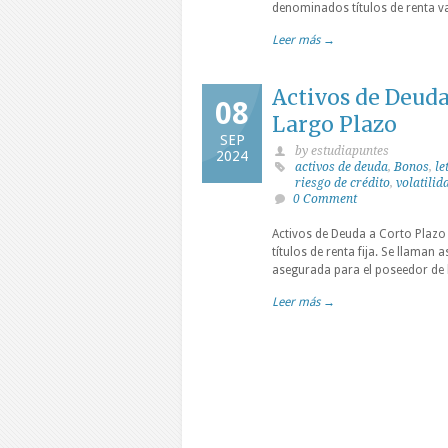
denominados títulos de renta va
Leer más →
Activos de Deuda
08
Largo Plazo
SEP
by estudiapuntes
2024
activos de deuda
,
Bonos
,
le
riesgo de crédito
,
volatilid
0 Comment
Activos de Deuda a Corto Plaz
títulos de renta fija. Se llaman
asegurada para el poseedor de lo
Leer más →