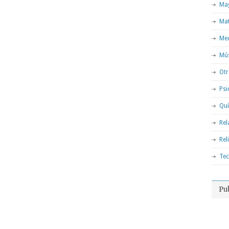
Mag
Ma
Med
Mú
Otr
Psi
Qu
Rel
Rel
Tec
Pu