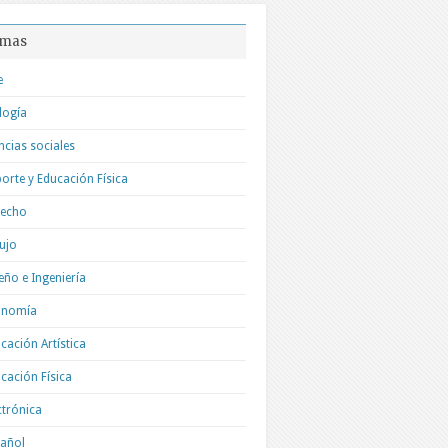
mas
e
logía
ncias sociales
orte y Educación Física
recho
ujo
eño e Ingeniería
onomía
cación Artística
cación Física
ctrónica
añol