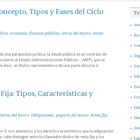
oncepto, Tipos y Fases del Ciclo
Te
Art
blica
,
economia
,
finanzas públicas
,
letras del tesoro
,
Sector
Bio
Cie
 una perspectiva jurídica, la deuda pública es un contrato de
Dep
iculares al Estado (Administraciones Públicas – AAPP), que se
es decir, en títulos representativos de una parte alícuota d
De
Dib
Dis
Fija: Tipos, Características y
Ec
Edu
,
letras del tesoro
,
Obligaciones
,
pagarés del tesoro
,
Renta fija
Edu
Ele
ción Si nos atenemos a los derechos económicos que la adquisición
cabe distinguir entre los llamados títulos de renta fija y los
Esp