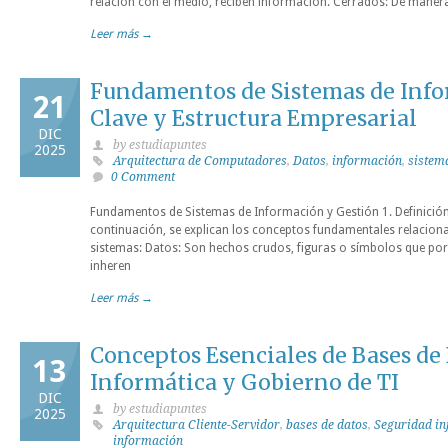
relación con el medio, reciben información. Cerrados: De manera
Leer más →
Fundamentos de Sistemas de Info
21
Clave y Estructura Empresarial
DIC
by estudiapuntes
2025
Arquitectura de Computadores
,
Datos
,
información
,
sistem
0 Comment
Fundamentos de Sistemas de Información y Gestión 1. Definició
continuación, se explican los conceptos fundamentales relacion
sistemas: Datos: Son hechos crudos, figuras o símbolos que por
inheren
Leer más →
Conceptos Esenciales de Bases de 
13
Informática y Gobierno de TI
DIC
by estudiapuntes
2025
Arquitectura Cliente-Servidor
,
bases de datos
,
Seguridad in
información