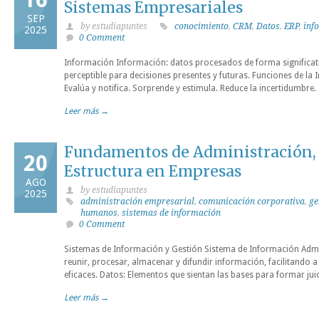
Sistemas Empresariales
SEP
by estudiapuntes
conocimiento
,
CRM
,
Datos
,
ERP
,
inf
2025
0 Comment
Información Información: datos procesados de forma significativ
perceptible para decisiones presentes y futuras. Funciones de l
Evalúa y notifica. Sorprende y estimula. Reduce la incertidumbre. 
Leer más →
Fundamentos de Administración,
20
Estructura en Empresas
AGO
by estudiapuntes
2025
administración empresarial
,
comunicación corporativa
,
ge
humanos
,
sistemas de información
0 Comment
Sistemas de Información y Gestión Sistema de Información Admi
reunir, procesar, almacenar y difundir información, facilitando a
eficaces. Datos: Elementos que sientan las bases para formar jui
Leer más →