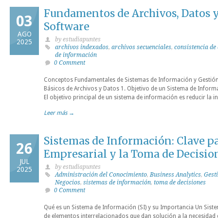
Fundamentos de Archivos, Datos y
03
Software
AGO
by estudiapuntes
2025
archivos indexados
,
archivos secuenciales
,
consistencia de
de información
0 Comment
Conceptos Fundamentales de Sistemas de Información y Gestión
Básicos de Archivos y Datos 1. Objetivo de un Sistema de Inform
El objetivo principal de un sistema de información es reducir la 
Leer más →
Sistemas de Información: Clave pa
26
Empresarial y la Toma de Decisio
JUL
by estudiapuntes
2025
Administración del Conocimiento
,
Business Analytics
,
Gest
Negocios
,
sistemas de información
,
toma de decisiones
0 Comment
Qué es un Sistema de Información (SI) y su Importancia Un Siste
de elementos interrelacionados que dan solución a la necesidad