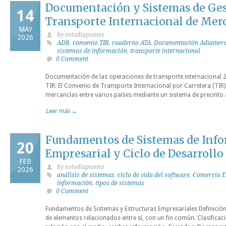
Documentación y Sistemas de Ges
14
Transporte Internacional de Mer
MAY
by estudiapuntes
2026
ADR
,
convenio TIR
,
cuaderno ATA
,
Documentación Aduaner
sistemas de información
,
transporte internacional
0 Comment
Documentación de las operaciones de transporte internacional 
TIR: El Convenio de Transporte Internacional por Carretera (TIR)
mercancías entre varios países mediante un sistema de precinto a
Leer más →
Fundamentos de Sistemas de Inf
20
Empresarial y Ciclo de Desarrollo
FEB
by estudiapuntes
2026
análisis de sistemas
,
ciclo de vida del software
,
Comercio E
información
,
tipos de sistemas
0 Comment
Fundamentos de Sistemas y Estructuras Empresariales Definición
de elementos relacionados entre sí, con un fin común. Clasificac