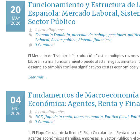
Funcionamiento y Estructura de 
20
Española: Mercado Laboral, Siste
MAY
Sector Público
2026
by estudiapuntes
Economía Española
,
mercado de trabajo
,
pensiones
,
politi
Laboral
,
Sector publico
,
Sistema financiero
0 Comment
El Mercado de Trabajo 1. Introducción Existen múltiples razones 
laboral. Su mal funcionamiento puede afectar negativamente al 
desempleo también conlleva significativos costes económicos y 
Leer más →
Fundamentos de Macroeconomía y
04
Económica: Agentes, Renta y Fin
ENE
by estudiapuntes
2026
BCE
,
flujo de la renta
,
macroeconomía
,
Política fiscal
,
Polit
0 Comment
1. El Flujo Circular de la Renta El Flujo Circular de la Renta descri
agentes económicos (familias, empresas, el Sector Público y el S