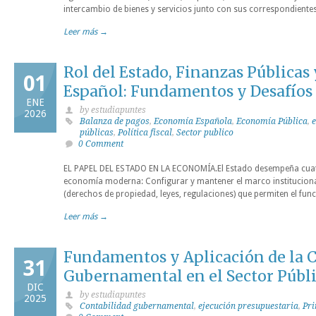
intercambio de bienes y servicios junto con sus correspondiente
Leer más →
Rol del Estado, Finanzas Públicas 
01
Español: Fundamentos y Desafío
ENE
by estudiapuntes
2026
Balanza de pagos
,
Economía Española
,
Economía Pública
,
e
públicas
,
Política fiscal
,
Sector publico
0 Comment
EL PAPEL DEL ESTADO EN LA ECONOMÍA.El Estado desempeña cuat
economía moderna: Configurar y mantener el marco institucional:
(derechos de propiedad, leyes, regulaciones) que permiten el fu
Leer más →
Fundamentos y Aplicación de la 
31
Gubernamental en el Sector Públ
DIC
by estudiapuntes
2025
Contabilidad gubernamental
,
ejecución presupuestaria
,
Pri