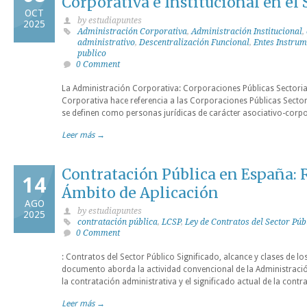
Corporativa e Institucional en el 
OCT
by estudiapuntes
2025
Administración Corporativa
,
Administración Institucional
,
administrativo
,
Descentralización Funcional
,
Entes Instrum
publico
0 Comment
La Administración Corporativa: Corporaciones Públicas Sectoria
Corporativa hace referencia a las Corporaciones Públicas Sector
se definen como personas jurídicas de carácter asociativo-corpor
Leer más →
Contratación Pública en España: 
14
Ámbito de Aplicación
AGO
by estudiapuntes
2025
contratación pública
,
LCSP
,
Ley de Contratos del Sector Púb
0 Comment
: Contratos del Sector Público Significado, alcance y clases de lo
documento aborda la actividad convencional de la Administración
la contratación administrativa y el significado actual de la contr
Leer más →