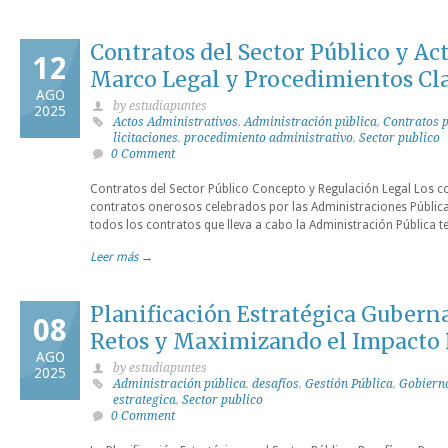
Contratos del Sector Público y Ac
12
Marco Legal y Procedimientos Cl
AGO
by estudiapuntes
2025
Actos Administrativos
,
Administración pública
,
Contratos 
licitaciones
,
procedimiento administrativo
,
Sector publico
0 Comment
Contratos del Sector Público Concepto y Regulación Legal Los co
contratos onerosos celebrados por las Administraciones Pública
todos los contratos que lleva a cabo la Administración Pública t
Leer más →
Planificación Estratégica Guber
08
Retos y Maximizando el Impacto 
AGO
by estudiapuntes
2025
Administración pública
,
desafíos
,
Gestión Pública
,
Gobiern
estrategica
,
Sector publico
0 Comment