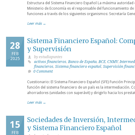
Estructura del Sistema Financiero Español La máxima autoridad e
Ministerio de Economía es el responsable del funcionamiento de la
funciones a través de los siguientes organismos: Secretaría Gene
Leer más →
Sistema Financiero Español: Co
28
y Supervisión
FEB
by estudiapuntes
2025
activos financieros
,
Banco de España
,
BCE
,
CNMV
,
Intermed
financieros
,
Sistema financiero español
,
Supervisión financ
0 Comment
Cuestionario: El Sistema Financiero Español (SFE) Función Princip
función del sistema financiero de un país es la intermediación. Co
ahorradores (unidades con superávit) y dirigirlo hacia los presta
Leer más →
Sociedades de Inversión, Interme
15
y Sistema Financiero Español
FEB