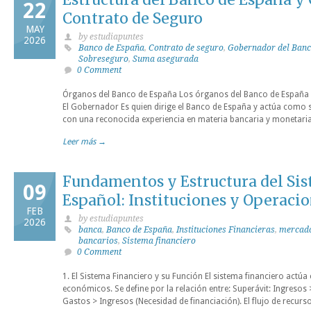
22
Contrato de Seguro
MAY
by estudiapuntes
2026
Banco de España
,
Contrato de seguro
,
Gobernador del Banc
Sobreseguro
,
Suma asegurada
0 Comment
Órganos del Banco de España Los órganos del Banco de España pu
El Gobernador Es quien dirige el Banco de España y actúa como s
con una reconocida experiencia en materia bancaria y monetari
Leer más →
Fundamentos y Estructura del Si
09
Español: Instituciones y Operaci
FEB
by estudiapuntes
2026
banca
,
Banco de España
,
Instituciones Financieras
,
mercado
bancarios
,
Sistema financiero
0 Comment
1. El Sistema Financiero y su Función El sistema financiero actú
económicos. Se define por la relación entre: Superávit: Ingresos 
Gastos > Ingresos (Necesidad de financiación). El flujo de recurso