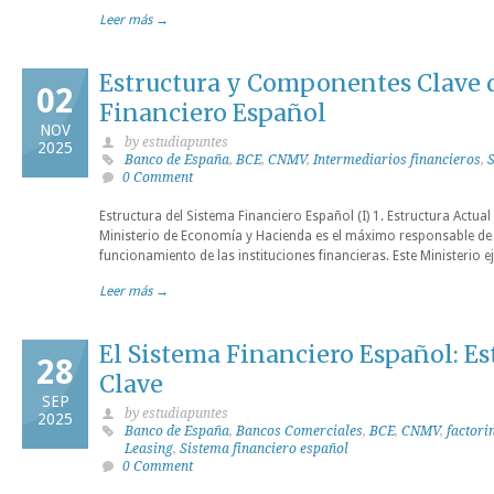
Leer más →
Estructura y Componentes Clave 
02
Financiero Español
NOV
by estudiapuntes
2025
Banco de España
,
BCE
,
CNMV
,
Intermediarios financieros
,
S
0 Comment
Estructura del Sistema Financiero Español (I) 1. Estructura Actual
Ministerio de Economía y Hacienda es el máximo responsable de 
funcionamiento de las instituciones financieras. Este Ministerio e
Leer más →
El Sistema Financiero Español: Es
28
Clave
SEP
by estudiapuntes
2025
Banco de España
,
Bancos Comerciales
,
BCE
,
CNMV
,
factori
Leasing
,
Sistema financiero español
0 Comment