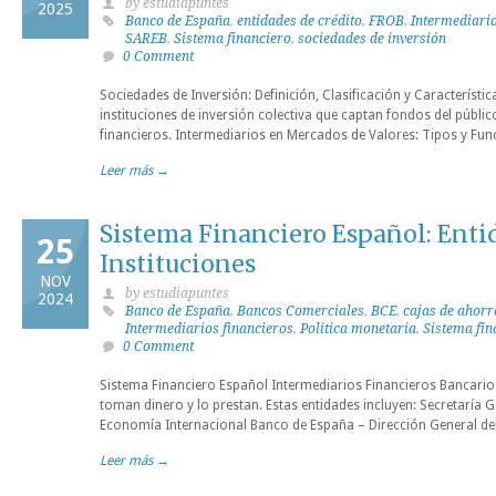
by estudiapuntes
2025
Banco de España
,
entidades de crédito
,
FROB
,
Intermediario
SAREB
,
Sistema financiero
,
sociedades de inversión
0 Comment
Sociedades de Inversión: Definición, Clasificación y Característi
instituciones de inversión colectiva que captan fondos del público
financieros. Intermediarios en Mercados de Valores: Tipos y Fun
Leer más →
Sistema Financiero Español: Enti
25
Instituciones
NOV
by estudiapuntes
2024
Banco de España
,
Bancos Comerciales
,
BCE
,
cajas de ahorr
Intermediarios financieros
,
Politica monetaria
,
Sistema fin
0 Comment
Sistema Financiero Español Intermediarios Financieros Bancario
toman dinero y lo prestan. Estas entidades incluyen: Secretaría 
Economía Internacional Banco de España – Dirección General del
Leer más →