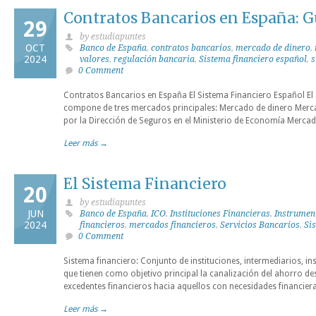
Contratos Bancarios en España: 
29
by estudiapuntes
OCT
Banco de España
,
contratos bancarios
,
mercado de dinero
,
2024
valores
,
regulación bancaria
,
Sistema financiero español
,
s
0 Comment
Contratos Bancarios en España El Sistema Financiero Español El 
compone de tres mercados principales: Mercado de dinero Merc
por la Dirección de Seguros en el Ministerio de Economía Mercad
Leer más →
El Sistema Financiero
20
by estudiapuntes
JUN
Banco de España
,
ICO
,
Instituciones Financieras
,
Instrumen
2024
financieros
,
mercados financieros
,
Servicios Bancarios
,
Si
0 Comment
Sistema financiero: Conjunto de instituciones, intermediarios, 
que tienen como objetivo principal la canalización del ahorro 
excedentes financieros hacia aquellos con necesidades financiera
Leer más →