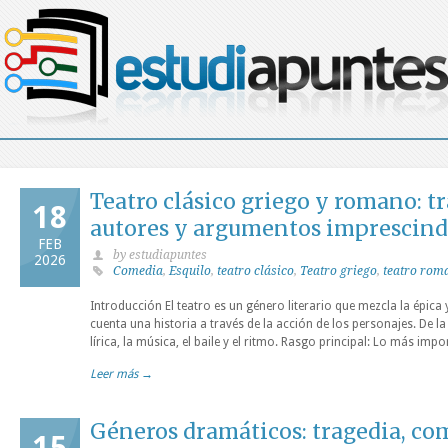
Teatro clásico griego y romano: t
18
autores y argumentos imprescind
FEB
by estudiapuntes
2026
Comedia
,
Esquilo
,
teatro clásico
,
Teatro griego
,
teatro rom
Introducción El teatro es un género literario que mezcla la épica y 
cuenta una historia a través de la acción de los personajes. De la
lírica, la música, el baile y el ritmo. Rasgo principal: Lo más impo
Leer más →
Géneros dramáticos: tragedia, co
15