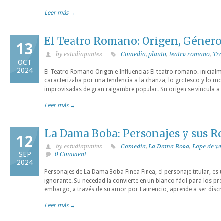
Leer más →
El Teatro Romano: Origen, Género
13
by estudiapuntes
Comedia
,
plauto
,
teatro romano
,
Tr
OCT
2024
El Teatro Romano Origen e Influencias El teatro romano, inicialme
caracterizaba por una tendencia a la chanza, lo grotesco y lo 
improvisadas de gran raigambre popular. Su origen se vincula a l
Leer más →
La Dama Boba: Personajes y sus R
12
by estudiapuntes
Comedia
,
La Dama Boba
,
Lope de v
SEP
0 Comment
2024
Personajes de La Dama Boba Finea Finea, el personaje titular, es
ignorante. Su necedad la convierte en un blanco fácil para los pr
embargo, a través de su amor por Laurencio, aprende a ser discr
Leer más →