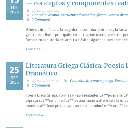
— conceptos y componentes teat
FEB
by estudiapuntes
2026
Comedia
,
drama
,
estructura dramática
,
farsa
,
Genero dram
0 Comment
Géneros dramáticos: la tragedia, la comedia, el drama y la farsa
general dos líneas principales en la creación teatral. A efectos
fuerzas en la historia del arte: La clásica: siguiendo ciertos mod
Leer más →
Literatura Griega Clásica: Poesía 
25
Dramático
SEP
by estudiapuntes
Comedia
,
literatura griega
,
Poesía l
2025
0 Comment
Poesía Lírica Griega: Formas y Representantes La **poesía lírica*
expresa sus **sentimientos** de una manera diferente a la épica.
monódica** (interpretada por un solo individuo) o **coral** (in
Leer más →