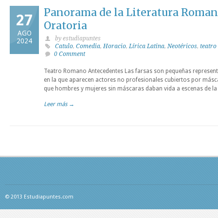
Panorama de la Literatura Romana:
27
Oratoria
AGO
by estudiapuntes
2024
Catulo
,
Comedia
,
Horacio
,
Lírica Latina
,
Neotéricos
,
teatr
0 Comment
Teatro Romano Antecedentes Las farsas son pequeñas representa
en la que aparecen actores no profesionales cubiertos por másc
que hombres y mujeres sin máscaras daban vida a escenas de la 
Leer más →
© 2013 Estudiapuntes.com