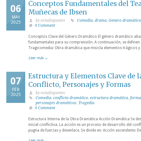
Conceptos Fundamentales del Tea
06
Muñecas de Ibsen
MAY
by estudiapuntes
Comedia
,
drama
,
Genero dramático
2025
0 Comment
Conceptos Clave del Género Dramático El género dramático abar
fundamentales para su comprensión. A continuación, se definen
Tragicomedia: Obra dramática que mezcla elementos trágicos 
Leer más →
Estructura y Elementos Clave de l
07
Conflicto, Personajes y Formas
FEB
by estudiapuntes
2025
Comedia
,
conflicto dramático
,
estructura dramática
,
forma
personajes dramáticos
,
Tragedia
0 Comment
Estructura Interna de la Obra Dramática Acción Dramática Se desa
inicial conflictiva. La acción es un proceso de desarrollo del conf
pugna de fuerzas y desenlace. Se divide en: Acción ascendente: 
Leer más →