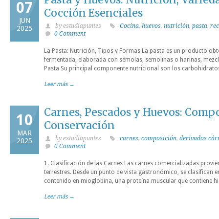
07
Cocción Esenciales
JUN
by estudiapuntes
Cocina
,
huevos
,
nutrición
,
pasta
,
rec
2025
0 Comment
La Pasta: Nutrición, Tipos y Formas La pasta es un producto o
fermentada, elaborada con sémolas, semolinas o harinas, mezcla
Pasta Su principal componente nutricional son los carbohidrato
Leer más →
Carnes, Pescados y Huevos: Compo
10
Conservación
MAR
by estudiapuntes
carnes
,
composición
,
derivados cár
2025
0 Comment
1. Clasificación de las Carnes Las carnes comercializadas provi
terrestres. Desde un punto de vista gastronómico, se clasifican e
contenido en mioglobina, una proteína muscular que contiene hie
Leer más →