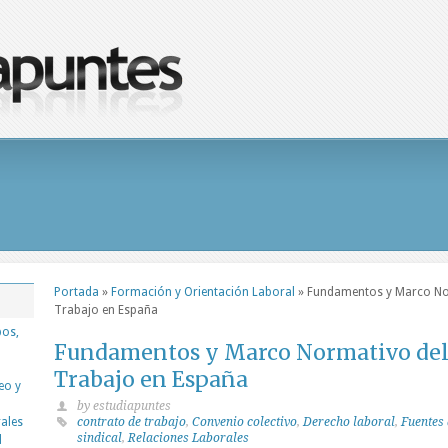
Portada
»
Formación y Orientación Laboral
»
Fundamentos y Marco Nor
Trabajo en España
pos,
Fundamentos y Marco Normativo del
Trabajo en España
eo y
by estudiapuntes
rales
contrato de trabajo
,
Convenio colectivo
,
Derecho laboral
,
Fuentes 
sindical
,
Relaciones Laborales
d