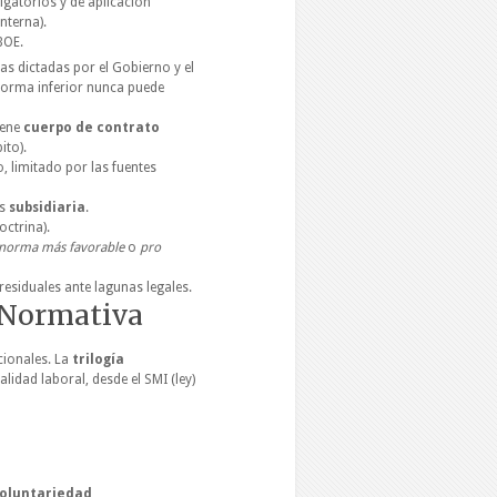
igatorios y de aplicación
nterna).
BOE.
 dictadas por el Gobierno y el
 norma inferior nunca puede
iene
cuerpo de contrato
ito).
 limitado por las fuentes
Es
subsidiaria
.
octrina).
norma más favorable
o
pro
residuales ante lagunas legales.
a Normativa
cionales. La
trilogía
alidad laboral, desde el SMI (ley)
oluntariedad,