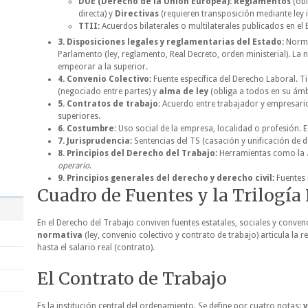
DUE (Derecho de la Unión Europea):
Reglamentos
(obl
directa) y
Directivas
(requieren transposición mediante ley i
TTII:
Acuerdos bilaterales o multilaterales publicados en el 
3. Disposiciones legales y reglamentarias del Estado:
Normas
Parlamento (ley, reglamento, Real Decreto, orden ministerial). La
empeorar a la superior.
4. Convenio Colectivo:
Fuente específica del Derecho Laboral. T
(negociado entre partes) y
alma de ley
(obliga a todos en su ámb
5. Contratos de trabajo:
Acuerdo entre trabajador y empresario,
superiores.
6. Costumbre:
Uso social de la empresa, localidad o profesión. 
7. Jurisprudencia:
Sentencias del TS (casación y unificación de d
8. Principios del Derecho del Trabajo:
Herramientas como la
operario
.
9. Principios generales del derecho y derecho civil:
Fuentes 
Cuadro de Fuentes y la Trilogí
En el Derecho del Trabajo conviven fuentes estatales, sociales y conven
normativa
(ley, convenio colectivo y contrato de trabajo) articula la re
hasta el salario real (contrato).
El Contrato de Trabajo
Es la institución central del ordenamiento. Se define por cuatro notas:
v