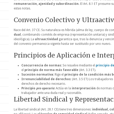
remuneración, ajenidad y subordinación
. El Art. 8.1 ET presume 
estas notas.
Convenio Colectivo y Ultraacti
Nace del Art. 37 CE. Su naturaleza es híbrida (alma de ley, cuerpo de co
dual
, combinando comités de empresa (representación unitaria) y sind
ideológica). La
ultraactividad
garantiza que, tras la denuncia y venci
del convenio permanezca vigente hasta ser sustituido por uno nuevo.
Principios de Aplicación e Inte
Concurrencia de normas:
Se resuelve mediante el
principio 
el
principio de norma más favorable
(Art. 3.3 ET).
Sucesión normativa:
Rige el
principio de la condición más 
Irrenunciabilidad de derechos:
(Art. 3.5 ET) Los trabajadores
derechos de derecho necesario.
Principio
pro operario
:
Actúa en la
interpretación
de normas os
trabajador ante una duda real y razonable.
Libertad Sindical y Representa
La libertad sindical (Art. 28.1 CE) tiene tres dimensiones:
individual, co