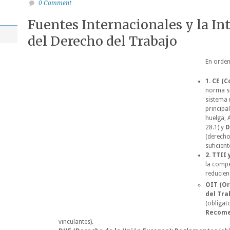
0 Comment
Fuentes Internacionales y la In
del Derecho del Trabajo
En orden 
1. CE (
norma su
sistema 
principa
huelga, A
28.1) y
D
(derecho
suficiente
2. TTII 
la compe
reducien
OIT
(Or
del Tra
(obligato
Recome
vinculantes).