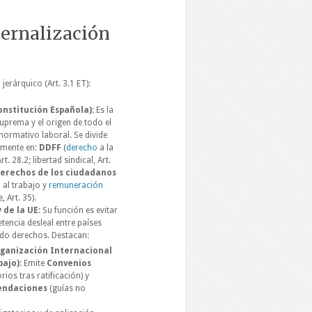
ternalización
jerárquico (Art. 3.1 ET):
Constitución Española):
Es la
prema y el origen de todo el
normativo laboral. Se divide
lmente en:
DDFF
(
derecho
a la
rt. 28.2; libertad sindical, Art.
erechos de los ciudadanos
 al trabajo y
remuneración
, Art. 35).
y de la UE:
Su función es evitar
tencia desleal entre países
do derechos. Destacan:
ganización Internacional
bajo):
Emite
Convenios
rios tras ratificación) y
ndaciones
(guías no