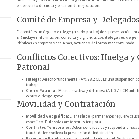
no afiliarse). Las
cláusulas de seguridad sindical
(taller cerrado, etc
el descuento de cuota y el canon de negociación.
Comité de Empresa y Delegados
El comité es un órgano
ex lege
(creado por ley) de representación unit
ET) incluyen información, consulta y vigilancia. Los
delegados de per
idénticas en empresas pequeñas, actuando de forma mancomunada.
Conflictos Colectivos: Huelga y 
Patronal
Huelga:
Derecho fundamental (Art. 28.2 CE). Es una suspensión co
trabajo.
Cierre Patronal:
Medida reactiva y defensiva (Art. 37.2 CE) ante 
centro o riesgo grave.
Movilidad y Contratación
Movilidad Geográfica:
El
traslado
(permanente) requiere causa
específico. El
desplazamiento
es temporal.
Contratos Temporales:
Deben ser causales y responder a necesi
fraude de ley conlleva la presunción de indefinición.
Periodo de Prueba:
Permite acreditar la idoneidad. Su duración 