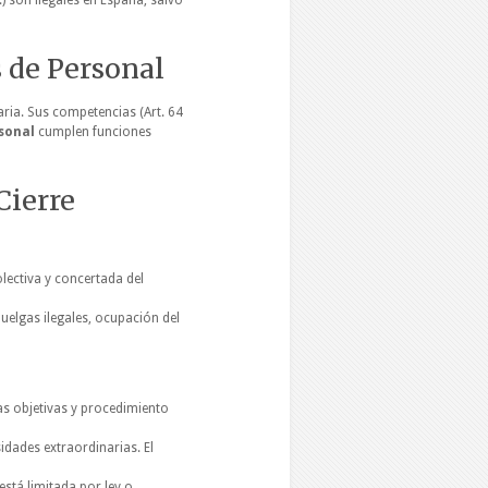
.) son ilegales en España, salvo
 de Personal
aria. Sus competencias (Art. 64
sonal
cumplen funciones
Cierre
lectiva y concertada del
huelgas ilegales, ocupación del
s objetivas y procedimiento
dades extraordinarias. El
está limitada por ley o