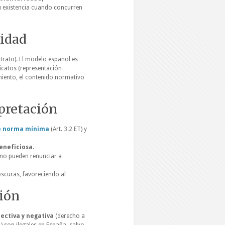
su existencia cuando concurren
vidad
ntrato). El modelo español es
icatos (representación
miento, el contenido normativo
rpretación
de norma mínima
(Art. 3.2 ET) y
beneficiosa
.
 no pueden renunciar a
curas, favoreciendo al
ción
lectiva y negativa
(derecho a