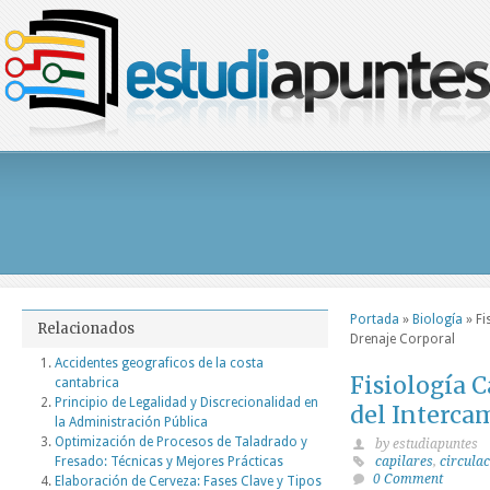
Portada
»
Biología
»
Fi
Relacionados
Drenaje Corporal
Accidentes geograficos de la costa
Fisiología 
cantabrica
Principio de Legalidad y Discrecionalidad en
del Interca
la Administración Pública
Optimización de Procesos de Taladrado y
by estudiapuntes
Fresado: Técnicas y Mejores Prácticas
capilares
,
circula
0 Comment
Elaboración de Cerveza: Fases Clave y Tipos