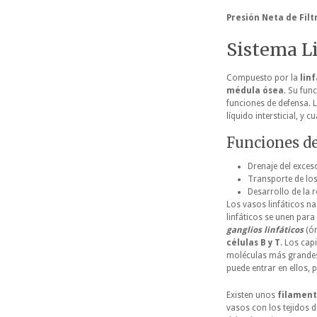
Presión Neta de Filt
Sistema L
Compuesto por la
linf
médula ósea
. Su fun
funciones de defensa. L
líquido intersticial, y 
Funciones de
Drenaje del exceso
Transporte de los 
Desarrollo de la 
Los vasos linfáticos 
linfáticos se unen par
ganglios linfáticos
(ór
células B y T
. Los cap
moléculas más grandes 
puede entrar en ellos, 
Existen unos
filament
vasos con los tejidos d