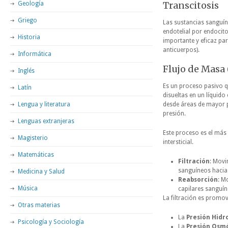
Transcitosis
Geología
Griego
Las sustancias sanguín
endotelial por endocito
Historia
importante y eficaz par
anticuerpos).
Informática
Flujo de Masa 
Inglés
Es un proceso pasivo q
Latín
disueltas en un líquido
Lengua y literatura
desde áreas de mayor p
presión.
Lenguas extranjeras
Este proceso es el más 
Magisterio
intersticial.
Matemáticas
Filtración
: Movi
sanguíneos hacia e
Medicina y Salud
Reabsorción
: M
Música
capilares sanguín
La filtración es promo
Otras materias
La
Presión Hidr
Psicología y Sociología
La
Presión Osmót