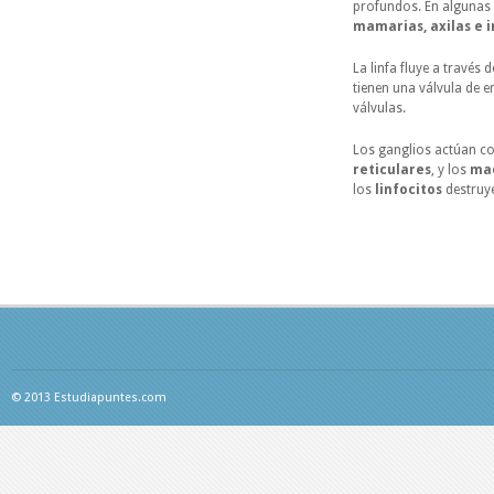
profundos. En algunas 
mamarias, axilas e i
La linfa fluye a través 
tienen una válvula de e
válvulas.
Los ganglios actúan co
reticulares
, y los
ma
los
linfocitos
destruy
© 2013 Estudiapuntes.com