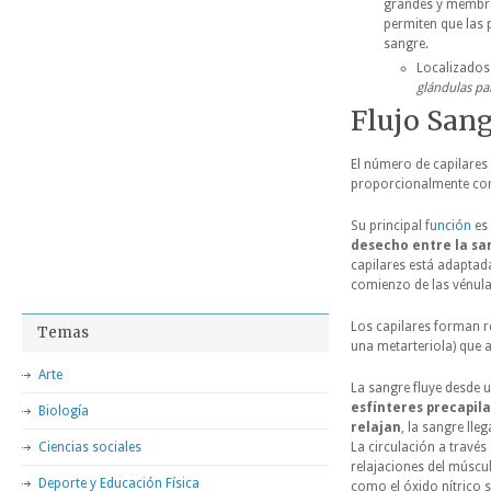
grandes y membra
permiten que las 
sangre.
Localizados
glándulas pa
Flujo Sang
El número de capilares
proporcionalmente con 
Su principal
función
es 
desecho entre la san
capilares está adaptada
comienzo de las vénula
Los capilares forman r
Temas
una metarteriola) que a
Arte
La sangre fluye desde u
esfínteres precapil
Biología
relajan
, la sangre lle
Ciencias sociales
La circulación a través
relajaciones del múscul
Deporte y Educación Física
como el óxido nítrico 