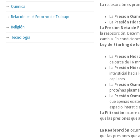
La reabsorción es pro
Química
La
Presión Osmó
Relación en el Entorno de Trabajo
La
Presión Hidro
Religión
La
Presión Neta de F
la reabsorción. Determi
Tecnología
cambia. En condiciones
Ley de Starling de lo
La
Presión Hidr
de cerca de 16 mm
La
Presión Hidro
intersticial haci
capilares.
La
Presión Osmó
proteínas plasmát
La
Presión Osmót
que apenas existen 
espacio interstici
La
Filtración
ocurre c
que las presiones que at
La
Reabsorción
ocurr
que las presiones que a