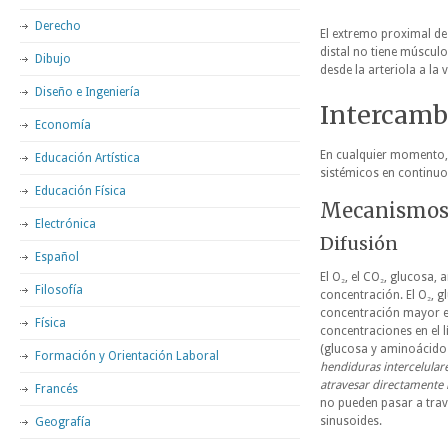
Derecho
El extremo proximal de 
distal no tiene músculo
Dibujo
desde la arteriola a la 
Diseño e Ingeniería
Intercamb
Economía
En cualquier momento, 
Educación Artística
sistémicos en continuo 
Educación Física
Mecanismos 
Electrónica
Difusión
Español
El O₂, el CO₂, glucos
Filosofía
concentración. El O₂, g
concentración mayor en
Física
concentraciones en el l
(glucosa y aminoácidos)
Formación y Orientación Laboral
hendiduras intercelular
atravesar directamente l
Francés
no pueden pasar a travé
sinusoides.
Geografía