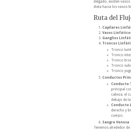
delgado, existen vasos
dieta hacia los vasos l
Ruta del Fluj
Capilares Linfá
Vasos Linfático
Ganglios Linfát
Troncos Linfát
Tronco lumb
Tronco intes
Tronco bron
Tronco subc
Tronco yugu
Conductos Prin
Conducto 
principal co
cabeza, el c
debajo de las
Conducto 
derecho y br
cuerpo.
Sangre Venosa
Tenemos alrededor de 