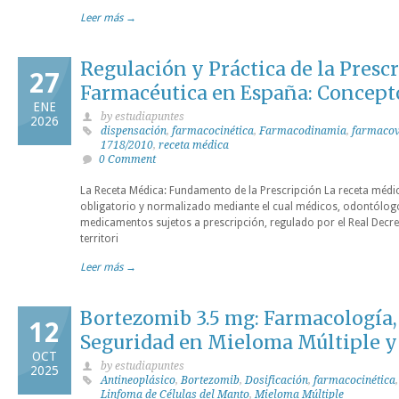
Leer más →
Regulación y Práctica de la Presc
27
Farmacéutica en España: Concept
ENE
by estudiapuntes
2026
dispensación
,
farmacocinética
,
Farmacodinamia
,
farmacov
1718/2010
,
receta médica
0 Comment
La Receta Médica: Fundamento de la Prescripción La receta médi
obligatorio y normalizado mediante el cual médicos, odontólog
medicamentos sujetos a prescripción, regulado por el Real Decre
territori
Leer más →
Bortezomib 3.5 mg: Farmacología,
12
Seguridad en Mieloma Múltiple 
OCT
by estudiapuntes
2025
Antineoplásico
,
Bortezomib
,
Dosificación
,
farmacocinética
Linfoma de Células del Manto
,
Mieloma Múltiple