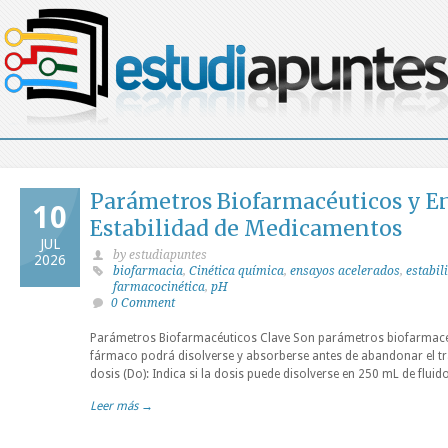
Parámetros Biofarmacéuticos y E
10
Estabilidad de Medicamentos
JUL
by estudiapuntes
2026
biofarmacia
,
Cinética química
,
ensayos acelerados
,
estabi
farmacocinética
,
pH
0 Comment
Parámetros Biofarmacéuticos Clave Son parámetros biofarmacéu
fármaco podrá disolverse y absorberse antes de abandonar el tr
dosis (Do): Indica si la dosis puede disolverse en 250 mL de fluid
Leer más →