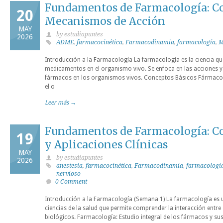
Fundamentos de Farmacología: Co
20
Mecanismos de Acción
MAY
by estudiapuntes
2026
ADME
,
farmacocinética
,
Farmacodinamia
,
farmacología
,
M
Introducción a la Farmacología La farmacología es la ciencia qu
medicamentos en el organismo vivo. Se enfoca en las acciones y
fármacos en los organismos vivos. Conceptos Básicos Fármaco: 
el o
Leer más →
Fundamentos de Farmacología: Co
19
y Aplicaciones Clínicas
MAY
by estudiapuntes
2026
anestesia
,
farmacocinética
,
Farmacodinamia
,
farmacologí
nervioso
0 Comment
Introducción a la Farmacología (Semana 1) La farmacología es u
ciencias de la salud que permite comprender la interacción entre
biológicos. Farmacología: Estudio integral de los fármacos y su