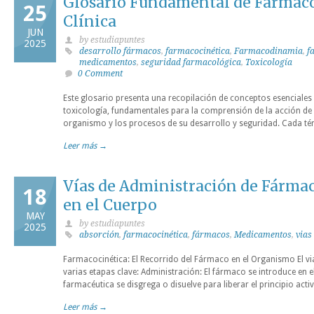
Glosario Fundamental de Farmaco
25
Clínica
JUN
by estudiapuntes
2025
desarrollo fármacos
,
farmacocinética
,
Farmacodinamia
,
f
medicamentos
,
seguridad farmacológica
,
Toxicología
0 Comment
Este glosario presenta una recopilación de conceptos esenciales 
toxicología, fundamentales para la comprensión de la acción de 
organismo y los procesos de su desarrollo y seguridad. Cada té
Leer más →
Vías de Administración de Fármac
18
en el Cuerpo
MAY
by estudiapuntes
2025
absorción
,
farmacocinética
,
fármacos
,
Medicamentos
,
vias
Farmacocinética: El Recorrido del Fármaco en el Organismo El vi
varias etapas clave: Administración: El fármaco se introduce en 
farmacéutica se disgrega o disuelve para liberar el principio acti
Leer más →