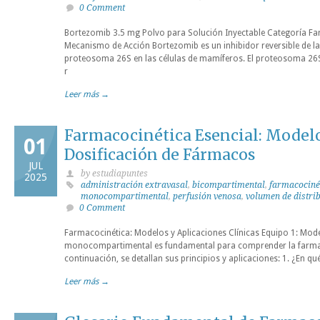
0 Comment
Bortezomib 3.5 mg Polvo para Solución Inyectable Categoría Fa
Mecanismo de Acción Bortezomib es un inhibidor reversible de la 
proteosoma 26S en las células de mamíferos. El proteosoma 26S
r
Leer más →
Farmacocinética Esencial: Modelo
01
Dosificación de Fármacos
JUL
by estudiapuntes
2025
administración extravasal
,
bicompartimental
,
farmacociné
monocompartimental
,
perfusión venosa
,
volumen de distri
0 Comment
Farmacocinética: Modelos y Aplicaciones Clínicas Equipo 1: M
monocompartimental es fundamental para comprender la farmac
continuación, se detallan sus principios y aplicaciones: 1. ¿En
Leer más →