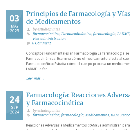
Principios de Farmacología y Vía
03
de Medicamentos
MAY
by estudiapuntes
2025
farmacocinética
,
Farmacodinámica
,
farmacología
,
LADME
vias administracion
0 Comment
Conceptos Fundamentales en Farmacología La farmacología se di
Farmacodinámica: Examina cómo el medicamento afecta al cuerp
Farmacocinética: Estudia cómo el cuerpo procesa un medicament
LADME La far
Leer más →
Farmacología: Reacciones Advers
24
y Farmacocinética
SEP
by estudiapuntes
2024
farmacocinética
,
farmacología
,
Medicamentos
,
RAM
,
Reacc
Reacciones Adversas a Medicamentos (RAM) Se administran para p