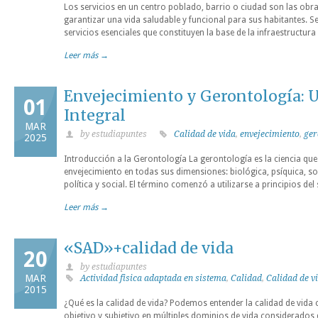
Los servicios en un centro poblado, barrio o ciudad son las obra
garantizar una vida saludable y funcional para sus habitantes. 
servicios esenciales que constituyen la base de la infraestructura
Leer más →
Envejecimiento y Gerontología: 
01
Integral
MAR
by estudiapuntes
Calidad de vida
,
envejecimiento
,
ger
2025
Introducción a la Gerontología La gerontología es la ciencia que s
envejecimiento en todas sus dimensiones: biológica, psíquica, s
política y social. El término comenzó a utilizarse a principios del 
Leer más →
«SAD»+calidad de vida
20
by estudiapuntes
MAR
Actividad fisica adaptada en sistema
,
Calidad
,
Calidad de v
2015
¿Qué es la calidad de vida? Podemos entender la calidad de vida
objetivo y subjetivo en múltiples dominios de vida considerados 