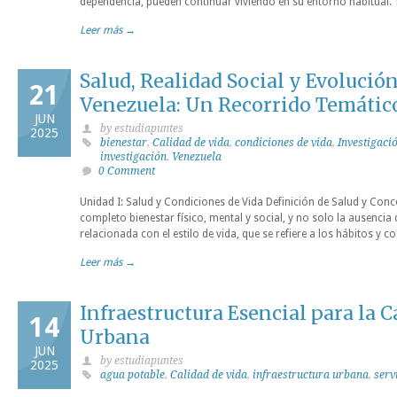
dependencia, pueden continuar viviendo en su entorno habitual. 
Leer más →
Salud, Realidad Social y Evolució
21
Venezuela: Un Recorrido Temátic
JUN
by estudiapuntes
2025
bienestar
,
Calidad de vida
,
condiciones de vida
,
Investigaci
investigación
,
Venezuela
0 Comment
Unidad I: Salud y Condiciones de Vida Definición de Salud y Conc
completo bienestar físico, mental y social, y no solo la ausenci
relacionada con el estilo de vida, que se refiere a los hábitos y 
Leer más →
Infraestructura Esencial para la C
14
Urbana
JUN
by estudiapuntes
2025
agua potable
,
Calidad de vida
,
infraestructura urbana
,
serv