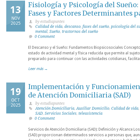
Fisiología y Psicología del Sueño
13
Fases y Factores Determinantes pa
NOV
by estudiapuntes
2025
Calidad de vida
,
descanso
,
fases del sueño
,
psicología del s
mental
,
Sueño
,
trastornos del sueño
0 Comment
El Descanso y el Sueño: Fundamentos Biopsicosociales Conceptos
estado de actividad mental y física reducida que permite al sujeto
preparado para continuar con las actividades cotidianas, facilita
Leer más →
Implementación y Funcionamiento
19
de Atención Domiciliaria (SAD)
OCT
by estudiapuntes
2025
Atención Domiciliaria
,
Auxiliar Domicilio
,
Calidad de vida
SAD
,
Servicios Sociales
,
teleasistencia
0 Comment
Servicios de Atención Domiciliaria (SAD): Definición y Alcance Los
(SAD) proporcionan determinados servicios a personas que, aun 