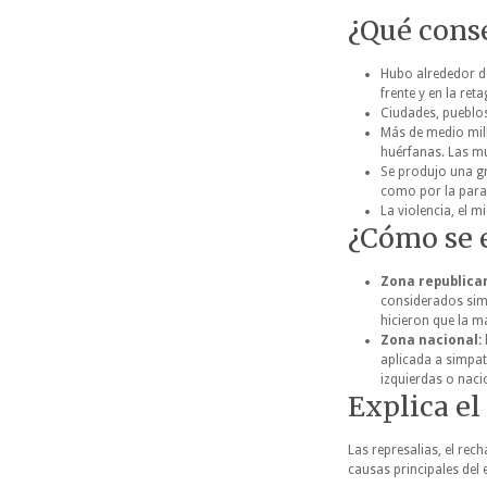
¿Qué conse
Hubo alrededor de
frente y en la ret
Ciudades, pueblos
Más de medio mill
huérfanas. Las mu
Se produjo una gr
como por la parali
La violencia, el 
¿Cómo se e
Zona republica
considerados simp
hicieron que la m
Zona nacional:
aplicada a simpat
izquierdas o naci
Explica el
Las represalias, el rec
causas principales del e