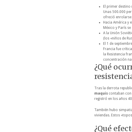
El primer destino 
Unas 500.000 pers
ofreció enrolarse
Hacia América y e
México y París se 
A la Unión Soviét
(los «niños de Rus
El 1 de septiemb
Francia fue críti
la Resistencia fr
concentración naz
¿Qué ocur
resistenci
Tras la derrota republ
maquis
contaban con 
registró en los años 40
También hubo simpatiz
viviendas. Estos «topo
¿Qué efect