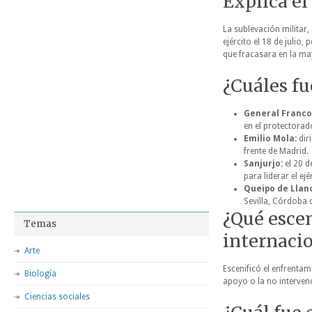
Explica el
La sublevación militar, 
ejército el 18 de julio,
que fracasara en la ma
¿Cuáles fu
General Franco
en el protectora
Emilio Mola:
diri
frente de Madrid.
Sanjurjo:
el 20 d
para liderar el ej
Queipo de Llan
Sevilla, Córdoba
¿Qué escen
Temas
internaci
Arte
Escenificó el enfrentam
Biología
apoyo o la no intervenc
Ciencias sociales