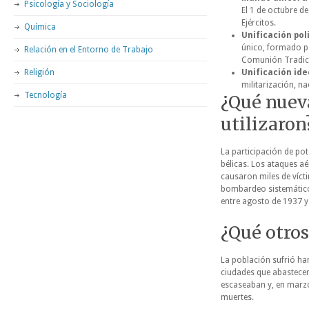
Psicología y Sociología
El 1 de octubre d
Ejércitos.
Química
Unificación polí
único, formado po
Relación en el Entorno de Trabajo
Comunión Tradici
Religión
Unificación ide
militarización, n
Tecnología
¿Qué nueva
utilizaron
La participación de po
bélicas. Los ataques a
causaron miles de vícti
bombardeo sistemátic
entre agosto de 1937 y
¿Qué otros
La población sufrió ha
ciudades que abastecer
escaseaban y, en marzo
muertes.