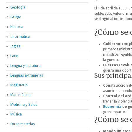
Geología
El 1 de abril de 1939, 
sublevado. Anteriormen
Griego
se dirigió al norte, do
Historia
¿Cómo se 
Informática
Gobierno:
con pl
Inglés
primeros ministro
ministros republi
Latín
la guerra.
Fuerzas revoluc
Lengua y literatura
guerra una oportu
Sus principal
Lenguas extranjeras
Magisterio
Construcción de
asumir un mando m
Matemáticas
Control del ord
frenar la violencia
Medicina y Salud
Economía
de gu
gran impacto.
Música
¿Cómo se 
Otras materias
Mando único:
el