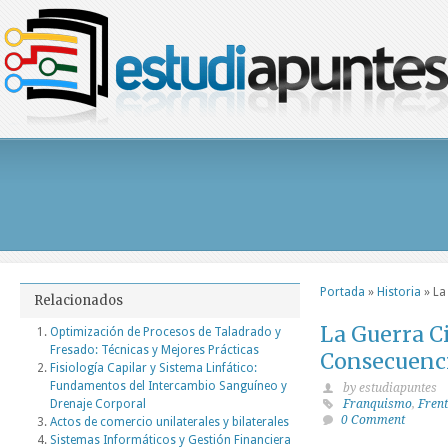
Portada
»
Historia
»
La
Relacionados
La Guerra Ci
Optimización de Procesos de Taladrado y
Fresado: Técnicas y Mejores Prácticas
Consecuenci
Fisiología Capilar y Sistema Linfático:
Fundamentos del Intercambio Sanguíneo y
by estudiapuntes
Drenaje Corporal
Franquismo
,
Frent
0 Comment
Actos de comercio unilaterales y bilaterales
Sistemas Informáticos y Gestión Financiera