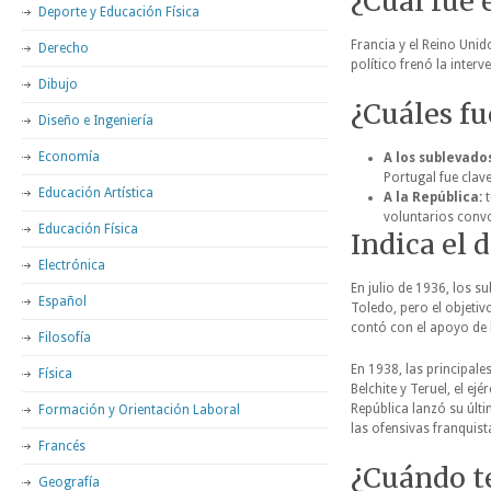
¿Cuál fue 
Deporte y Educación Física
Francia y el Reino Unid
Derecho
político frenó la inter
Dibujo
¿Cuáles fu
Diseño e Ingeniería
Economía
A los sublevados
Portugal fue clav
Educación Artística
A la República:
t
voluntarios conv
Educación Física
Indica el 
Electrónica
En julio de 1936, los s
Español
Toledo, pero el objetivo
contó con el apoyo de 
Filosofía
En 1938, las principale
Física
Belchite y Teruel, el ej
República lanzó su últi
Formación y Orientación Laboral
las ofensivas franquist
Francés
¿Cuándo te
Geografía