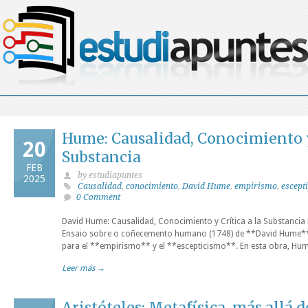
Hume: Causalidad, Conocimiento y 
20
Substancia
FEB
by estudiapuntes
2025
Causalidad
,
conocimiento
,
David Hume
,
empirismo
,
escept
0 Comment
David Hume: Causalidad, Conocimiento y Crítica a la Substancia 
Ensaio sobre o coñecemento humano (1748) de **David Hume**,
para el **empirismo** y el **escepticismo**. En esta obra, Hum
Leer más →
Aristóteles: Metafísica, más allá de