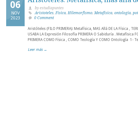
06
by estudiapuntes
NOV
Aristoteles
,
Física
,
Hilemorfismo
,
Metafísica
,
ontología
,
pot
2023
0 Comment
Aristóteles (FILO PRIMERA): Metafísica, MAS Allá DE LA Física , 
USABA LA Expresión Filosofía PRIMERA O Sabiduría . Metafísica
PRIMERA COMO Física , COMO Teología Y COMO Ontología 1- Teorí
Leer más →