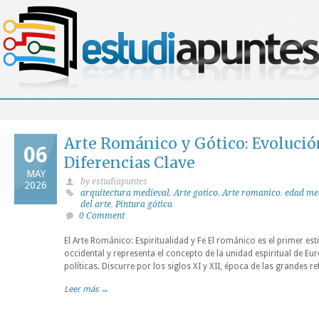
Arte Románico y Gótico: Evolución
06
Diferencias Clave
MAY
by estudiapuntes
2026
arquitectura medieval
,
Arte gotico
,
Arte romanico
,
edad me
del arte
,
Pintura gótica
0 Comment
El Arte Románico: Espiritualidad y Fe El románico es el primer esti
occidental y representa el concepto de la unidad espiritual de Eu
políticas. Discurre por los siglos XI y XII, época de las grandes
Leer más →