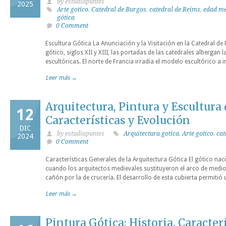
by estudiapuntes
2025
Arte gotico
,
Catedral de Burgos
,
catedral de Reims
,
edad m
gótica
0 Comment
Escultura Gótica La Anunciación y la Visitación en la Catedral de 
gótico, siglos XII y XIII, las portadas de las catedrales albergan
escultóricas. El norte de Francia irradia el modelo escultórico a im
Leer más →
Arquitectura, Pintura y Escultura 
12
Características y Evolución
DIC
by estudiapuntes
Arquitectura gotica
,
Arte gotico
,
cat
2024
0 Comment
Características Generales de la Arquitectura Gótica El gótico naci
cuando los arquitectos medievales sustituyeron el arco de medio 
cañón por la de crucería. El desarrollo de esta cubierta permitió
Leer más →
Pintura Gótica: Historia, Caracter