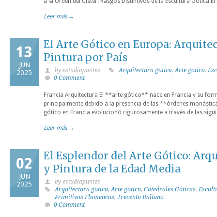
a la Orden del Císter. Rasgos Distintivos de la Escultura Gótica El
Leer más →
El Arte Gótico en Europa: Arquitec
13
Pintura por País
JUN
by estudiapuntes
Arquitectura gotica
,
Arte gotico
,
Esc
2025
0 Comment
Francia Arquitectura El **arte gótico** nace en Francia y su for
principalmente debido a la presencia de las **órdenes monásticas
gótico en Francia evolucionó rigurosamente a través de las sigui
Leer más →
El Esplendor del Arte Gótico: Arqu
02
y Pintura de la Edad Media
JUN
by estudiapuntes
2025
Arquitectura gotica
,
Arte gotico
,
Catedrales Góticas
,
Escult
Primitivos Flamencos
,
Trecento Italiano
0 Comment