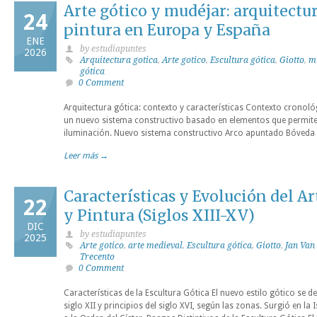
Arte gótico y mudéjar: arquitectur
24
pintura en Europa y España
ENE
by estudiapuntes
2026
Arquitectura gotica
,
Arte gotico
,
Escultura gótica
,
Giotto
,
m
gótica
0 Comment
Arquitectura gótica: contexto y características Contexto cronológ
un nuevo sistema constructivo basado en elementos que permite
iluminación. Nuevo sistema constructivo Arco apuntado Bóveda 
Leer más →
Características y Evolución del Ar
22
y Pintura (Siglos XIII-XV)
DIC
by estudiapuntes
2025
Arte gotico
,
arte medieval
,
Escultura gótica
,
Giotto
,
Jan Van
Trecento
0 Comment
Características de la Escultura Gótica El nuevo estilo gótico se 
siglo XII y principios del siglo XVI, según las zonas. Surgió en la 