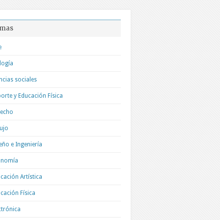
mas
e
logía
ncias sociales
orte y Educación Física
recho
ujo
eño e Ingeniería
onomía
cación Artística
cación Física
ctrónica