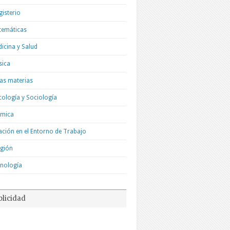
isterio
temáticas
icina y Salud
sica
as materias
cología y Sociología
ímica
ación en el Entorno de Trabajo
igión
nología
blicidad