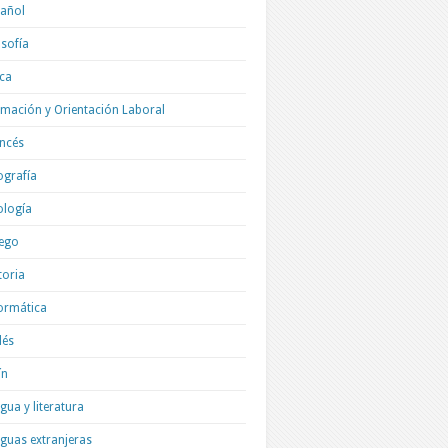
añol
osofía
ica
mación y Orientación Laboral
ncés
grafía
ología
ego
toria
ormática
lés
ín
gua y literatura
guas extranjeras