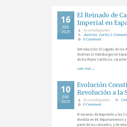
El Reinado de Car
16
Imperial en Esp
FEB
by estudiapuntes
2025
Austrias
,
Carlos I
,
Comunid
0 Comment
Introducción: El Legado de los Au
Austrias (o Habsburgo) en Españ
de los Reyes Católicos, caracter
Leer más →
Evolución Consti
10
Revolución a la 
ENE
by estudiapuntes
Con
2025
0 Comment
El Ascenso de Napoleón y las Co
dividida en 86 departamentos y d
parte de los censados, y de est