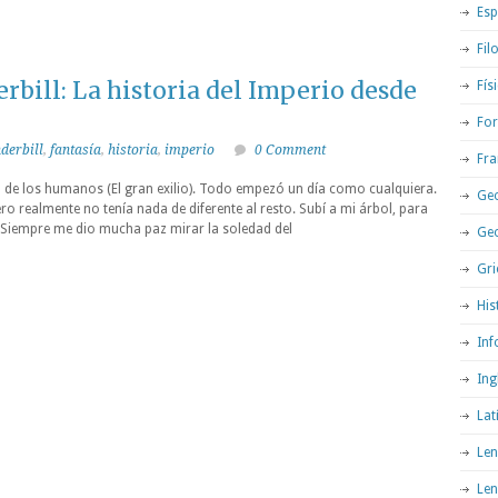
Esp
Fil
rbill: La historia del Imperio desde
Fís
For
derbill
,
fantasía
,
historia
,
imperio
0 Comment
Fra
da de los humanos (El gran exilio). Todo empezó un día como cualquiera.
Geo
ro realmente no tenía nada de diferente al resto. Subí a mi árbol, para
. Siempre me dio mucha paz mirar la soledad del
Ge
Gri
His
Inf
Ing
Lat
Len
Len