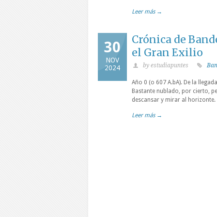
Leer más →
Crónica de Bande
30
el Gran Exilio
NOV
by estudiapuntes
Ban
2024
Año 0 (o 607 A.bA). De la llega
Bastante nublado, por cierto, pe
descansar y mirar al horizonte
Leer más →