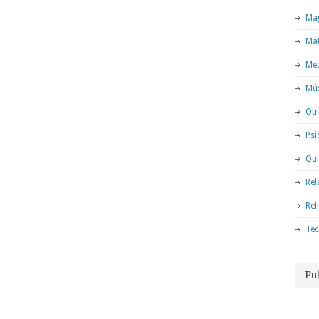
Mag
Ma
Med
Mú
Otr
Psi
Qu
Rel
Rel
Tec
Pu