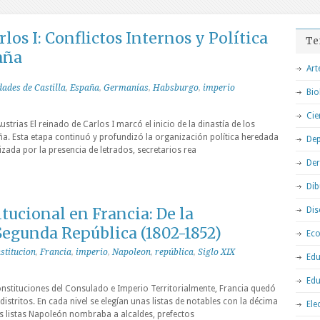
los I: Conflictos Internos y Política
Te
aña
Art
ades de Castilla
,
España
,
Germanías
,
Habsburgo
,
imperio
Bio
Cie
strias El reinado de Carlos I marcó el inicio de la dinastía de los
a. Esta etapa continuó y profundizó la organización política heredada
Dep
izada por la presencia de letrados, secretarios rea
De
Dib
tucional en Francia: De la
Dis
Segunda República (1802-1852)
Ec
stitucion
,
Francia
,
imperio
,
Napoleon
,
república
,
Siglo XIX
Edu
Edu
nstituciones del Consulado e Imperio Territorialmente, Francia quedó
istritos. En cada nivel se elegían unas listas de notables con la décima
Ele
as listas Napoleón nombraba a alcaldes, prefectos