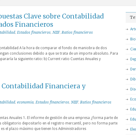
puestas Clave sobre Contabilidad
Te
ados Financieros
Art
tabilidad
,
Estados financieros
,
NIIF
,
Ratios financieros
Bio
ntabilidad A la hora de comparar el fondo de maniobra de dos
Cie
ngan conclusiones debido a que se trata de un importe absoluto. Para
mpararía la siguiente ratio: b) Current ratio Cuentas Anuales y
Dep
De
Dib
Contabilidad Financiera y
Dis
Ec
tabilidad
,
economia
,
Estados financieros
,
NIIF
,
Ratios financieros
Edu
entas Anuales 1. El informe de gestión de una empresa ¿forma parte de
Edu
s obligatorio depositarlo en el registro mercantil, pero no forma parte
l es el plazo máximo que tienen los Administradores
Ele