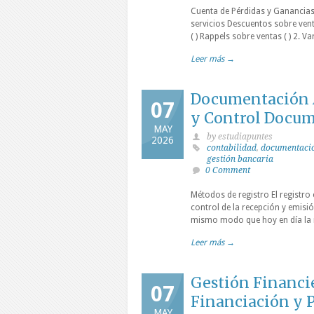
Cuenta de Pérdidas y Ganancias 
servicios Descuentos sobre vent
( ) Rappels sobre ventas ( ) 2. 
Leer más →
Documentación A
07
y Control Docu
MAY
by estudiapuntes
2026
contabilidad
,
documentaci
gestión bancaria
0 Comment
Métodos de registro El registro 
control de la recepción y emisió
mismo modo que hoy en día la m
Leer más →
Gestión Financie
07
Financiación y 
MAY