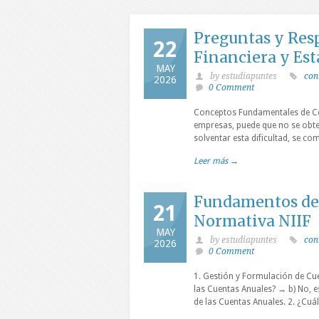
Preguntas y Res
22
Financiera y Est
MAY
by estudiapuntes
con
2026
0 Comment
Conceptos Fundamentales de Co
empresas, puede que no se obte
solventar esta dificultad, se co
Leer más →
Fundamentos de 
21
Normativa NIIF
MAY
by estudiapuntes
con
2026
0 Comment
1. Gestión y Formulación de Cu
las Cuentas Anuales? → b) No, e
de las Cuentas Anuales. 2. ¿Cuá