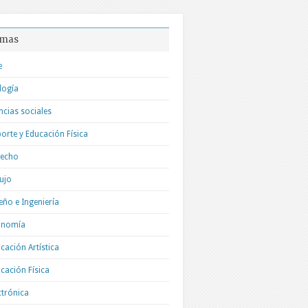
mas
e
logía
ncias sociales
orte y Educación Física
recho
ujo
eño e Ingeniería
onomía
cación Artística
cación Física
ctrónica