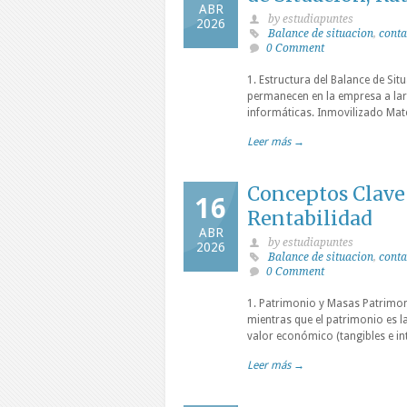
ABR
by estudiapuntes
2026
Balance de situacion
,
conta
0 Comment
1. Estructura del Balance de Sit
permanecen en la empresa a larg
informáticas. Inmovilizado Mate
Leer más →
Conceptos Clave
16
Rentabilidad
ABR
by estudiapuntes
2026
Balance de situacion
,
conta
0 Comment
1. Patrimonio y Masas Patrimon
mientras que el patrimonio es 
valor económico (tangibles e in
Leer más →