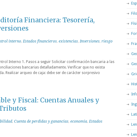
Esp
Fil
ditoría Financiera: Tesorería,
Fís
versiones
For
ntrol interno
,
Estados financieros
,
existencias
,
Inversiones
,
riesgo
Fra
Geo
trol Interno 1. Pasos a seguir Solicitar confirmación bancaria a las
Ge
onciliaciones bancarias detalladamente. Verificar que no exista
. Realizar arqueo de caja: debe ser de carácter sorpresivo
Gri
His
Inf
ble y Fiscal: Cuentas Anuales y
Ing
 Tributos
Lat
bilidad
,
Cuenta de perdidas y ganancias
,
economia
,
Estados
Len
Len