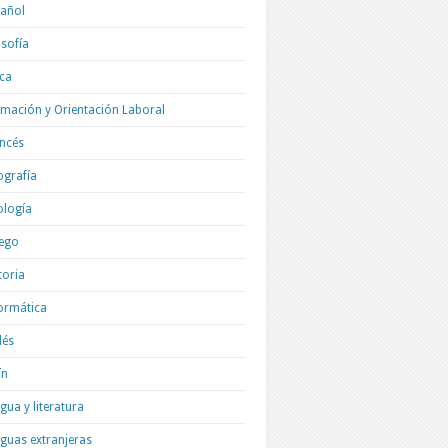
añol
osofía
ica
mación y Orientación Laboral
ncés
grafía
ología
ego
toria
ormática
lés
ín
gua y literatura
guas extranjeras