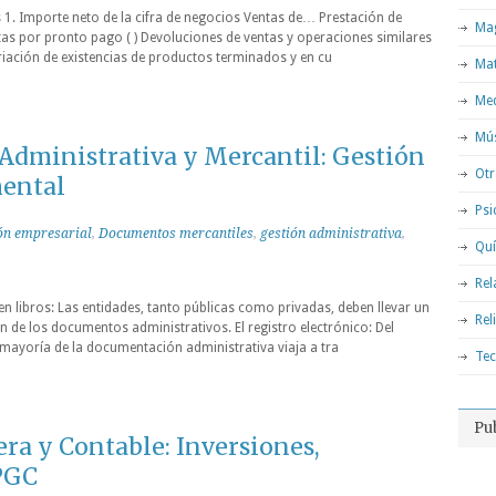
1. Importe neto de la cifra de negocios Ventas de… Prestación de
Mag
as por pronto pago ( ) Devoluciones de ventas y operaciones similares
Variación de existencias de productos terminados y en cu
Ma
Med
Mú
dministrativa y Mercantil: Gestión
Otr
mental
Psi
ón empresarial
,
Documentos mercantiles
,
gestión administrativa
,
Qu
Rel
en libros: Las entidades, tanto públicas como privadas, deben llevar un
Rel
n de los documentos administrativos. El registro electrónico: Del
ayoría de la documentación administrativa viaja a tra
Tec
Pu
ra y Contable: Inversiones,
PGC