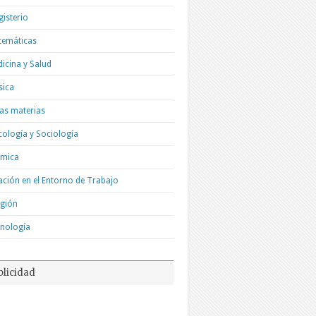
isterio
temáticas
icina y Salud
sica
as materias
cología y Sociología
ímica
ación en el Entorno de Trabajo
igión
nología
blicidad