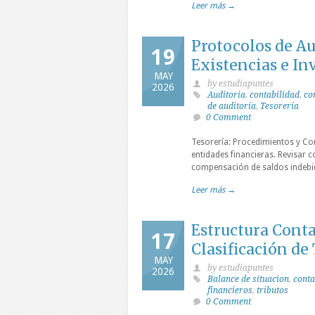
Leer más →
Protocolos de Au
19
Existencias e In
MAY
by estudiapuntes
2026
Auditoria
,
contabilidad
,
co
de auditoría
,
Tesorería
0 Comment
Tesorería: Procedimientos y Con
entidades financieras. Revisar c
compensación de saldos indebida
Leer más →
Estructura Conta
17
Clasificación de
MAY
by estudiapuntes
2026
Balance de situacion
,
conta
financieros
,
tributos
0 Comment