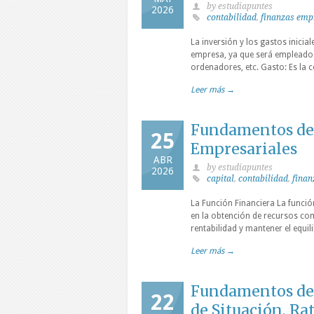
by estudiapuntes
2026
contabilidad
,
finanzas emp
La inversión y los gastos inicia
empresa, ya que será empleado 
ordenadores, etc. Gasto: Es la 
Leer más →
Fundamentos de 
25
Empresariales
ABR
by estudiapuntes
2026
capital
,
contabilidad
,
finan
La Función Financiera La funció
en la obtención de recursos com
rentabilidad y mantener el equil
Leer más →
Fundamentos de 
22
de Situación, Ra